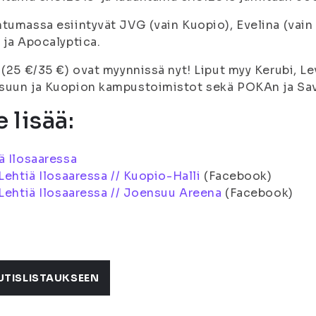
tumassa esiintyvät JVG (vain Kuopio), Evelina (vain
 ja Apocalyptica.
 (25 €/35 €) ovat myynnissä nyt! Liput myy Kerubi, Le
suun ja Kuopion kampustoimistot sekä POKAn ja Sav
 lisää:
ä Ilosaaressa
 Lehtiä Ilosaaressa // Kuopio-Halli
(Facebook)
 Lehtiä Ilosaaressa // Joensuu Areena
(Facebook)
UTISLISTAUKSEEN