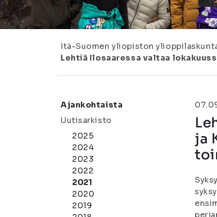
Itä-Suomen yliopiston ylioppilaskunt
Lehtiä Ilosaaressa valtaa lokakuuss
Ajankohtaista
07.0
Leh
Uutisarkisto
ja 
2025
2024
toi
2023
2022
Syksy
2021
syksy
2020
ensim
2019
perja