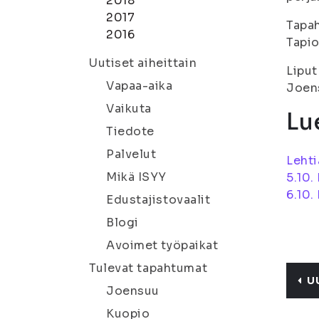
2018
2017
Tapah
2016
Tapio
Uutiset aiheittain
Liput
Vapaa-aika
Joen
Vaikuta
Lue
Tiedote
Palvelut
Lehti
Mikä ISYY
5.10.
6.10.
Edustajistovaalit
Blogi
Avoimet työpaikat
Tulevat tapahtumat
U
Joensuu
Kuopio