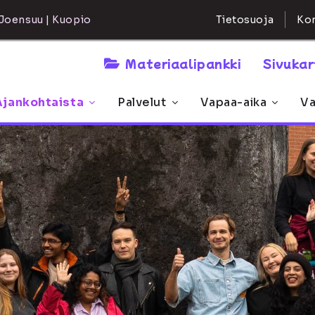
Kon
Joensuu | Kuopio
Tietosuoja
Materiaalipankki
Sivuka
Ajankohtaista
Palvelut
Vapaa-aika
Va