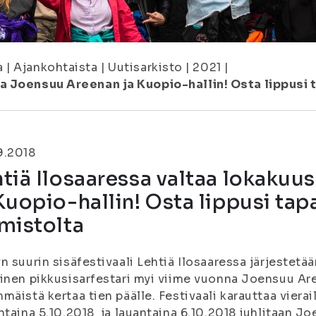
a
|
Ajankohtaista
|
Uutisarkisto
|
2021
|
a Joensuu Areenan ja Kuopio-hallin! Osta lippusi 
9.2018
tiä Ilosaaressa valtaa lokaku
Kuopio-hallin! Osta lippusi ta
mistolta
n suurin sisäfestivaali Lehtiä Ilosaaressa järjestetä
inen pikkusisarfestari myi viime vuonna Joensuu Ar
mäistä kertaa tien päälle. Festivaali karauttaa viera
ntaina 5.10.2018 ja lauantaina 6.10.2018 juhlitaan J