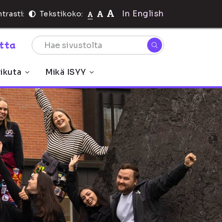
In English
trasti:
Tekstikoko:
rtta
ikuta
Mikä ISYY