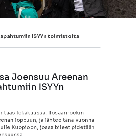
tapahtumiin ISYYn toimistolta
ussa Joensuu Areenan
pahtumiin ISYYn
än taas lokakuussa. Ilosaarirockin
eenan loppuun, ja lähtee tänä vuonna
ilulle Kuopioon, jossa bileet pidetään
oensuussa.