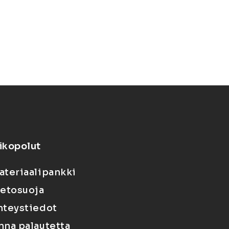
ikopolut
ateriaalipankki
ietosuoja
hteystiedot
nna palautetta