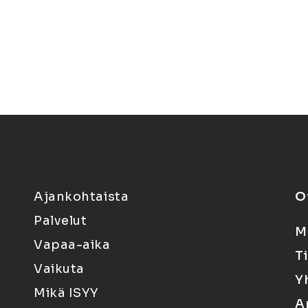
Ajankohtaista
O
Palvelut
M
Vapaa-aika
T
Vaikuta
Y
Mikä ISYY
A