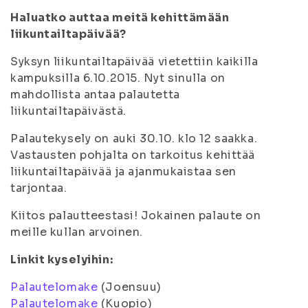
Haluatko auttaa meitä kehittämään
liikuntailtapäivää?
Syksyn liikuntailtapäivää vietettiin kaikilla
kampuksilla 6.10.2015. Nyt sinulla on
mahdollista antaa palautetta
liikuntailtapäivästä.
Palautekysely on auki 30.10. klo 12 saakka.
Vastausten pohjalta on tarkoitus kehittää
liikuntailtapäivää ja ajanmukaistaa sen
tarjontaa.
Kiitos palautteestasi! Jokainen palaute on
meille kullan arvoinen.
Linkit kyselyihin:
Palautelomake
(Joensuu)
Palautelomake
(Kuopio)