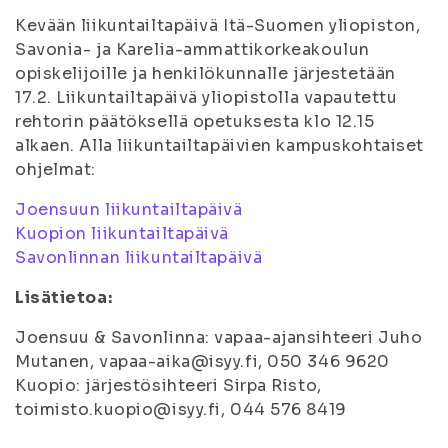
Kevään liikuntailtapäivä Itä-Suomen yliopiston,
Savonia- ja Karelia-ammattikorkeakoulun
opiskelijoille ja henkilökunnalle järjestetään
17.2. Liikuntailtapäivä yliopistolla vapautettu
rehtorin päätöksellä opetuksesta klo 12.15
alkaen. Alla liikuntailtapäivien kampuskohtaiset
ohjelmat:
Joensuun liikuntailtapäivä
Kuopion liikuntailtapäivä
Savonlinnan liikuntailtapäivä
Lisätietoa:
Joensuu & Savonlinna: vapaa-ajansihteeri Juho
Mutanen, vapaa-aika@isyy.fi, 050 346 9620
Kuopio: järjestösihteeri Sirpa Risto,
toimisto.kuopio@isyy.fi, 044 576 8419