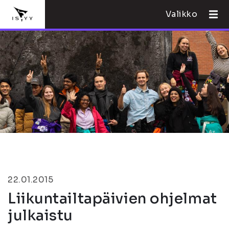
Valikko
22.01.2015
Liikuntailtapäivien ohjelmat
julkaistu