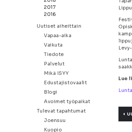
2018
Tapah
2017
Lippu
2016
Festi
Uutiset aiheittain
Opisk
kampu
Vapaa-aika
lippu
Vaikuta
Levy-
Tiedote
Lunta
Palvelut
saakk
Mikä ISYY
Lue l
Edustajistovaalit
Lunta
Blogi
Avoimet työpaikat
Tulevat tapahtumat
U
Joensuu
Kuopio