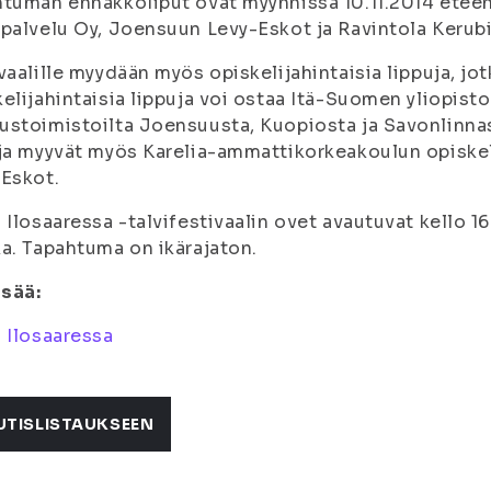
tuman ennakkoliput ovat myynnissä 10.11.2014 eteenp
palvelu Oy, Joensuun Levy-Eskot ja Ravintola Kerubi
vaalille myydään myös opiskelijahintaisia lippuja, jo
elijahintaisia lippuja voi ostaa Itä-Suomen yliopisto
stoimistoilta Joensuusta, Kuopiosta ja Savonlinnas
ja myyvät myös Karelia-ammattikorkeakoulun opiskel
Eskot.
 Ilosaaressa -talvifestivaalin ovet avautuvat kello 1
a. Tapahtuma on ikärajaton.
isää:
 Ilosaaressa
UTISLISTAUKSEEN