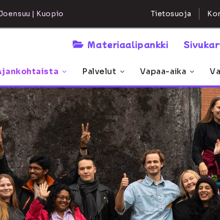
Kon
Joensuu | Kuopio
Tietosuoja
Materiaalipankki
Sivuka
Ajankohtaista
Palvelut
Vapaa-aika
Va