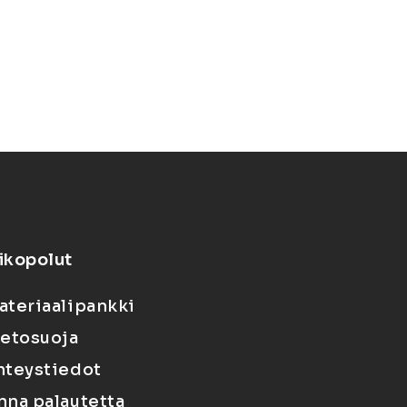
ikopolut
ateriaalipankki
ietosuoja
hteystiedot
nna palautetta