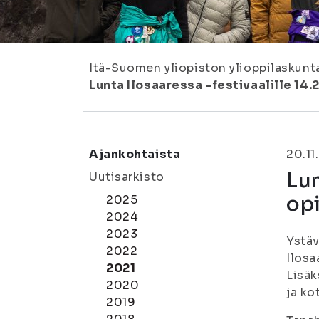
Itä-Suomen yliopiston ylioppilaskunt
Lunta Ilosaaressa -festivaalille 14.2
Ajankohtaista
20.11
Lun
Uutisarkisto
opi
2025
2024
2023
Ystäv
2022
Ilosa
2021
Lisä
2020
ja ko
2019