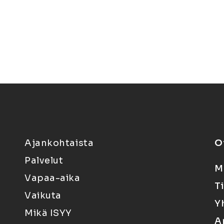
Ajankohtaista
O
Palvelut
M
Vapaa-aika
T
Vaikuta
Y
Mikä ISYY
A