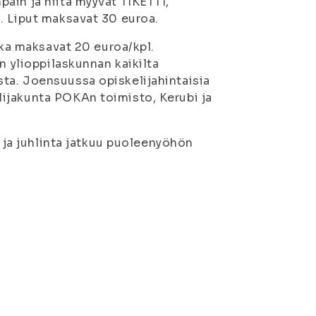
äin ja niitä myyvät TIKETTI,
. Liput maksavat 30 euroa.
tka maksavat 20 euroa/kpl.
n ylioppilaskunnan kaikilta
ta. Joensuussa opiskelijahintaisia
ijakunta POKAn toimisto, Kerubi ja
6 ja juhlinta jatkuu puoleenyöhön