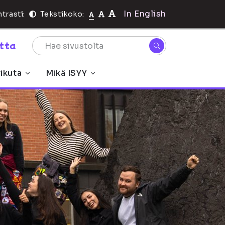
In English
trasti:
Tekstikoko:
rtta
ikuta
Mikä ISYY