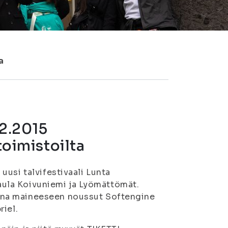
a
.2.2015
toimistoilta
uusi talvifestivaali Lunta
 Paula Koivuniemi ja Lyömättömät.
ana maineeseen noussut Softengine
riel.