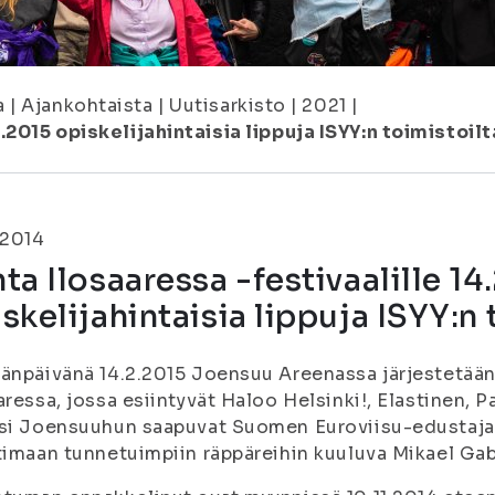
a
|
Ajankohtaista
|
Uutisarkisto
|
2021
|
.2015 opiskelijahintaisia lippuja ISYY:n toimistoilt
.2014
ta Ilosaaressa -festivaalille 14
skelijahintaisia lippuja ISYY:n 
änpäivänä 14.2.2015 Joensuu Areenassa järjestetään 
aressa, jossa esiintyvät Haloo Helsinki!, Elastinen,
ksi Joensuuhun saapuvat Suomen Euroviisu-edustaj
timaan tunnetuimpiin räppäreihin kuuluva Mikael Gab