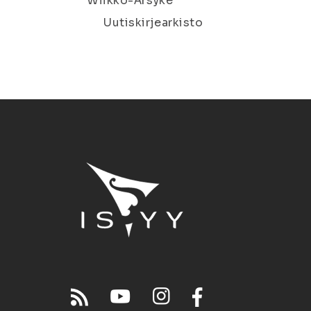
Wiikko-Ärsyke
Uutiskirjearkisto