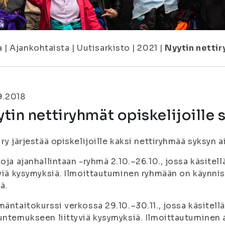
a
|
Ajankohtaista
|
Uutisarkisto
|
2021
|
Nyytin nettir
9.2018
tin nettiryhmät opiskelijoille 
 ry järjestää opiskelijoille kaksi nettiryhmää syksyn a
toja ajanhallintaan -ryhmä 2.10.–26.10., jossa käsitel
yviä kysymyksiä. Ilmoittautuminen ryhmään on käynniss
ä.
mäntaitokurssi verkossa 29.10.–30.11., jossa käsitell
untemukseen liittyviä kysymyksiä. Ilmoittautuminen alk