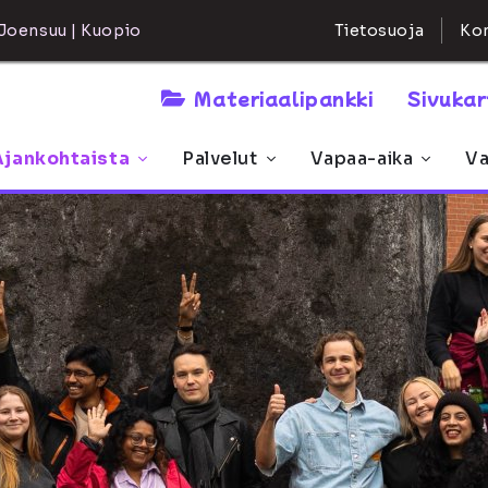
Kon
Joensuu | Kuopio
Tietosuoja
Materiaalipankki
Sivuka
Ajankohtaista
Palvelut
Vapaa-aika
Va