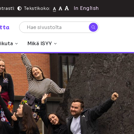
In English
trasti:
Tekstikoko:
rtta
ikuta
Mikä ISYY