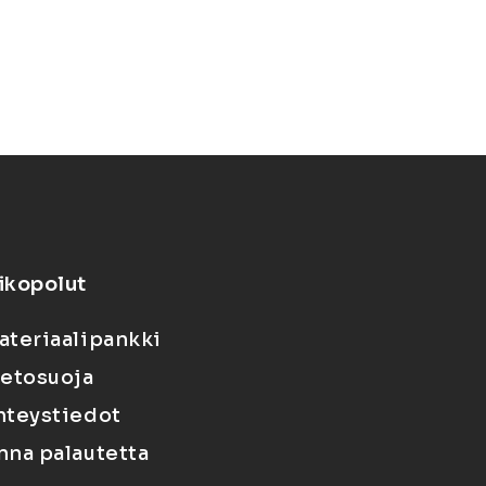
ikopolut
ateriaalipankki
ietosuoja
hteystiedot
nna palautetta