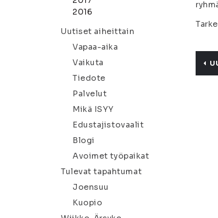
2017
ryhmä
2016
Tarke
Uutiset aiheittain
Vapaa-aika
Vaikuta
U
Tiedote
Palvelut
Mikä ISYY
Edustajistovaalit
Blogi
Avoimet työpaikat
Tulevat tapahtumat
Joensuu
Kuopio