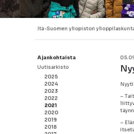
Itä-Suomen yliopiston ylioppilaskunt
Ajankohtaista
05.0
Nyy
Uutisarkisto
2025
2024
Nyyti
2023
– Tai
2022
liitt
2021
täynn
2020
2019
– Elä
2018
itset