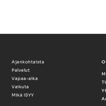
Ajankohtaista
O
Palvelut
M
Vapaa-aika
T
Vaikuta
Y
Mikä ISYY
A