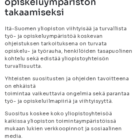
opiskeluympäristön
takaamiseksi
Itä-Suomen yliopiston viihtyisää ja turvallista
työ- ja opiskeluympäristöä koskevan
ohjeistuksen tarkoituksena on turvata
opiskelu- ja työrauha, henkilöiden tasapuolinen
kohtelu sekä edistää yliopistoyhteisön
turvallisuutta.
Yhteisten suositusten ja ohjeiden tavoitteena
on ehkäistä
toimintaa vaikeuttavia ongelmia sekä parantaa
työ- ja opiskeluilmapiiriä ja viihtyisyyttä.
Suositus koskee koko yliopistoyhteisöä
kaikissa yliopiston toimintaympäristöissä
mukaan lukien verkkoopinnot ja sosiaalinen
media.