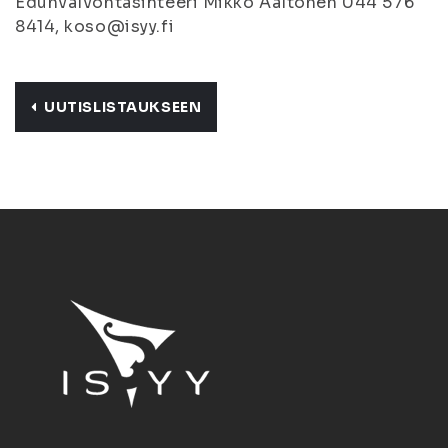
Edunvalvontasihteeri Mikko Aaltonen 044 576
8414, koso@isyy.fi
UUTISLISTAUKSEEN