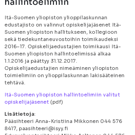
hallintoelimiin
Itä-Suomen yliopiston ylioppilaskunnan
edustajisto on valinnut opiskelijajäsenet Itä-
Suomen yliopiston hallitukseen, kollegioon
sekä tiedekuntaneuvostoihin toimikaudeksi
2016–17. Opiskelijaedustajien toimikausi Itä-
Suomen yliopiston hallintoelimissä alkaa
1.1.2016 ja päättyy 31.12.2017.
Opiskelijaedustajien nimeäminen yliopiston
toimielimiin on ylioppilaskunnan lakisääteinen
tehtävä.
Itä-Suomen yliopiston hallintoelimiin valitut
opiskelijajäsenet
(pdf)
Lisätietoja
:
Pääsihteeri Anna-Kristiina Mikkonen 044 576
8417, paasihteeri@isyy.fi