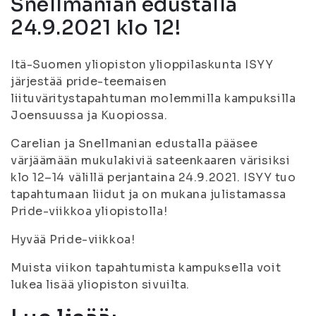
Snellmanian edustalla
24.9.2021 klo 12!
Itä-Suomen yliopiston ylioppilaskunta ISYY
järjestää pride-teemaisen
liituväritystapahtuman molemmilla kampuksilla
Joensuussa ja Kuopiossa.
Carelian ja Snellmanian edustalla pääsee
värjäämään mukulakiviä sateenkaaren värisiksi
klo 12–14 välillä perjantaina 24.9.2021. ISYY tuo
tapahtumaan liidut ja on mukana julistamassa
Pride-viikkoa yliopistolla!
Hyvää Pride-viikkoa!
Muista viikon tapahtumista kampuksella voit
lukea lisää yliopiston sivuilta.