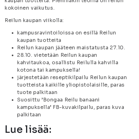
kaupan tuotteita. Pienilläkin teoilla on reilun
kokoinen vaikutus.
Reilun kaupan viikolla:
kampusravintoiloissa on esillä Reilun
kaupan tuotteita
Reilun kaupan jääteen maistatusta 27.10.
28.10. vietetään Reilun kaupan
kahvitaukoa, osallistu Reilulla kahvilla
kotona tai kampuksella!
järjestetään reseptikilpailu Reilun kaupan
tuotteista kaikille yliopistolaisille, paras
tuote palkitaan
Suosittu ’Bongaa Reilu banaani
kampuksella’ FB-kuvakilpailu, paras kuva
palkitaan
Lue lisää: