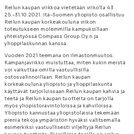
Reilun kaupan viikkoa vietetään viikolla 43
25.-31.10.2021. Itä-Suomen yliopisto osallistuu
Reilun kaupan korkeakouluna viikon
toteutukseen molemmilla kampuksillaan
yhteistyössä Compass Group Oy:n ja
ylioppilaskunnan kanssa.
Vuoden 2021 teemana on ilmastonmuutos.
Kampanjaviikko muistuttaa, miten kukin meistä
voi vaikuttaa omilla vastuullisilla
ostosvalinnoillaan. Reilun kaupan
korkeakouluna yliopisto ja ylioppilaskunta
käyttävät tarjoiluissaan Reilun kaupan kahvia ja
teetä ja Reilun kaupan tuotteita on tarjolla
myös yliopistoravintoloissa ja kahviloissa.
Yliopisto kannustaa yliopistolaisia tekemään
pieniä tekoja ympäristön hyväksi valitsemalla
esimerkiksi vastuullisesti viljeltyjä Reilun