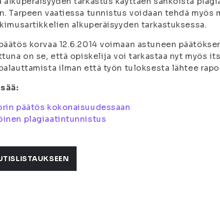
 alkuperäisyyden tarkastus käyttäen sähköistä plagia
n. Tarpeen vaatiessa tunnistus voidaan tehdä myös m
tkimusartikkelien alkuperäisyyden tarkastuksessa.
päätös korvaa 12.6.2014 voimaan astuneen päätökse
ttuna on se, että opiskelija voi tarkastaa nyt myös 
palauttamista ilman että työn tuloksesta lähtee rapor
isää:
orin päätös kokonaisuudessaan
inen plagiaatintunnistus
UTISLISTAUKSEEN