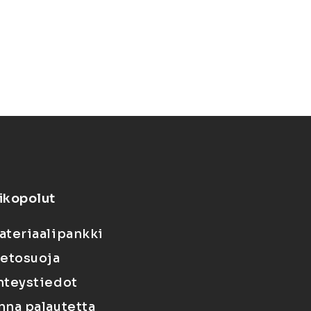
ikopolut
ateriaalipankki
ietosuoja
hteystiedot
nna palautetta