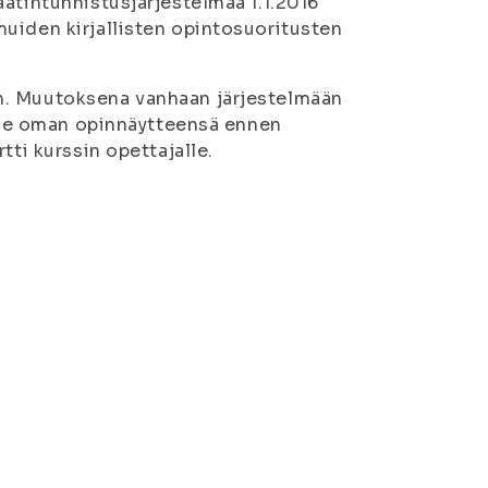
atintunnistusjärjestelmää 1.1.2016
uiden kirjallisten opintosuoritusten
n. Muutoksena vanhaan järjestelmään
itse oman opinnäytteensä ennen
tti kurssin opettajalle.