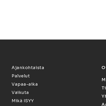
Ajankohtaista
O
Palvelut
M
Vapaa-aika
T
Vaikuta
Y
Mikä ISYY
A