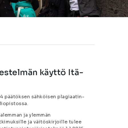
estelmän käyttö Itä-
014 päätöksen sähköisen plagiaatin-
liopistossa.
e alemman ja ylemmän
imuksille ja väitöskirjoille tulee