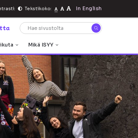
In English
trasti:
Tekstikoko:
rtta
ikuta
Mikä ISYY