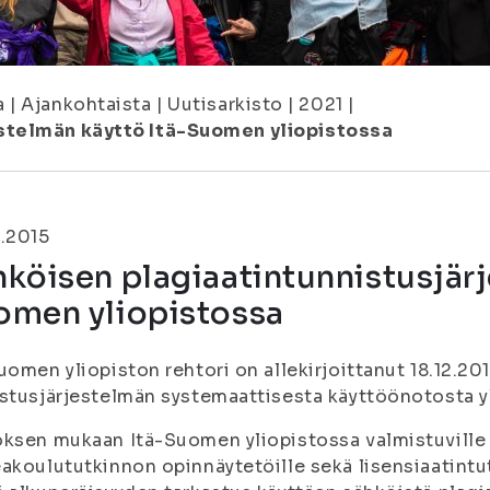
a
|
Ajankohtaista
|
Uutisarkisto
|
2021
|
stelmän käyttö Itä-Suomen yliopistossa
.2015
köisen plagiaatintunnistusjärj
omen yliopistossa
uomen yliopiston rehtori on allekirjoittanut 18.12.2
stusjärjestelmän systemaattisesta käyttöönotosta y
öksen mukaan Itä-Suomen yliopistossa valmistuvill
akoulututkinnon opinnäytetöille sekä lisensiaatintutk