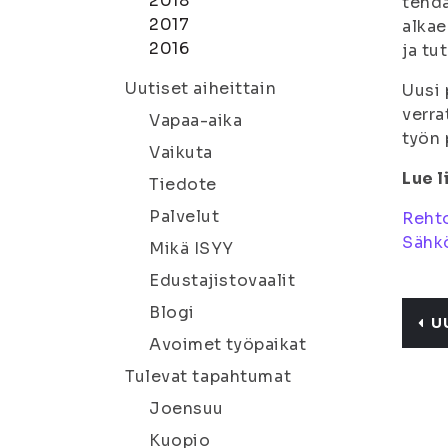
2018
tehdä
2017
alkae
2016
ja tu
Uutiset aiheittain
Uusi 
verra
Vapaa-aika
työn 
Vaikuta
Lue l
Tiedote
Palvelut
Reht
Sähkö
Mikä ISYY
Edustajistovaalit
Blogi
U
Avoimet työpaikat
Tulevat tapahtumat
Joensuu
Kuopio