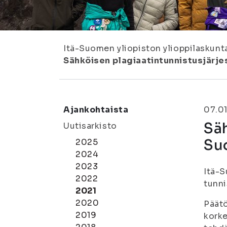
Itä-Suomen yliopiston ylioppilaskunt
Sähköisen plagiaatintunnistusjärje
Ajankohtaista
07.01
Säh
Uutisarkisto
Su
2025
2024
2023
Itä-S
2022
tunni
2021
2020
Päät
2019
korke