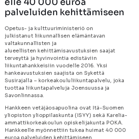
elle 40 000 euroa
palveluiden kehittämiseen
Opetus- ja kulttuuriministeriö on
julkistanut liikunnallisen elämäntavan
valtakunnallisten ja
alueellisten kehittämisavustuksien saajat
terveyttä ja hyvinvointia edistäviin
liikuntahankkeisiin vuodelle 2016. Yksi
hankeavustuksien saajista on Sykettä
Susirajalla – korkeakoululiikuntapalvelu, joka
tuottaa liikuntapalveluja Joensuussa ja
Savonlinnassa.
Hankkeen vetäjäosapuolina ovat Itä-Suomen
yliopiston ylioppilaskunta (ISYY) sekä Karelia-
ammattikorkeakoulun opiskelijakunta POKA.
Hankkeelle myönnettiin tukea huimat 40 000
euroa palveluiden kehittämiseen.