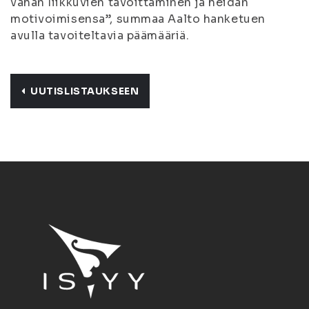
vähän liikkuvien tavoittaminen ja heidän
motivoimisensa”, summaa Aalto hanketuen
avulla tavoiteltavia päämääriä.
UUTISLISTAUKSEEN