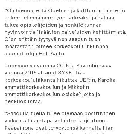
”On hienoa, että Opetus- ja kulttuuriministeriö
kokee tekemämme työn tärkeäksi ja haluaa
tukea opiskelijoiden ja henkilökunnan
hyvinvointia lisäävien palveluiden kehittämistä.
Olen erittäin tyytyväinen saadun tuen
määrästä”, iloitsee korkeakoululiikunnan
suunnittelija Heli Aalto
Joensuussa vuonna 2015 ja Savonlinnassa
vuonna 2016 alkanut SYKETTÄ –
korkeakoululiikunta liikuttaa UEF:in, Karelia
ammattikorkeakoulun ja Mikkelin
ammattikorkeakoulun opiskelijoita ja
henkilökuntaa,
”Saadulla tuella tulee olemaan positiivinen
vaikutus liikuntapalveluiden laajuuteen.
Pääpainona ovat terveytensä kannalta liian