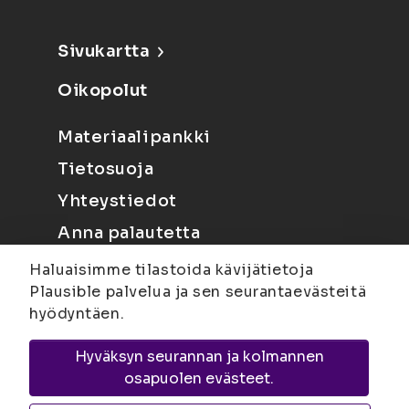
Sivukartta
Oikopolut
Materiaalipankki
Tietosuoja
Yhteystiedot
Anna palautetta
Haluaisimme tilastoida kävijätietoja
Plausible palvelua ja sen seurantaevästeitä
hyödyntäen.
Hyväksyn seurannan ja kolmannen
Joensuu
Suvantokatu 6, 80100 Joensuu |
osapuolen evästeet.
Kuopio
Yliopistonranta 15, PL 1627, 70211