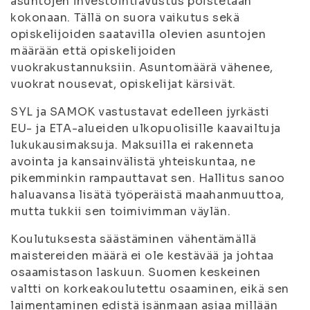
asuntojen investointiavustus poistetaan
kokonaan. Tällä on suora vaikutus sekä
opiskelijoiden saatavilla olevien asuntojen
määrään että opiskelijoiden
vuokrakustannuksiin. Asuntomäärä vähenee,
vuokrat nousevat, opiskelijat kärsivät.
SYL ja SAMOK vastustavat edelleen jyrkästi
EU- ja ETA-alueiden ulkopuolisille kaavailtuja
lukukausimaksuja. Maksuilla ei rakenneta
avointa ja kansainvälistä yhteiskuntaa, ne
pikemminkin rampauttavat sen. Hallitus sanoo
haluavansa lisätä työperäistä maahanmuuttoa,
mutta tukkii sen toimivimman väylän.
Koulutuksesta säästäminen vähentämällä
maistereiden määrä ei ole kestävää ja johtaa
osaamistason laskuun. Suomen keskeinen
valtti on korkeakoulutettu osaaminen, eikä sen
laimentaminen edistä isänmaan asiaa millään