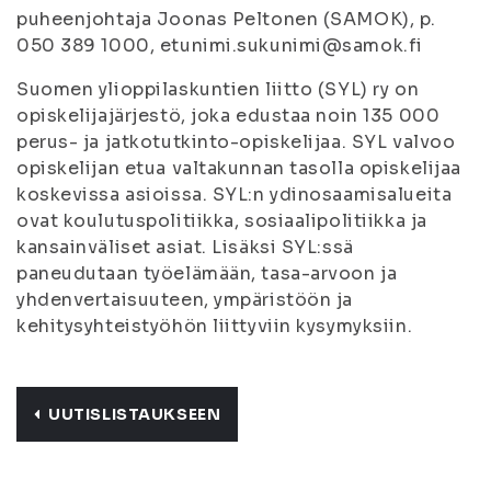
puheenjohtaja Joonas Peltonen (SAMOK), p.
050 389 1000, etunimi.sukunimi@samok.fi
Suomen ylioppilaskuntien liitto (SYL) ry on
opiskelijajärjestö, joka edustaa noin 135 000
perus- ja jatkotutkinto-opiskelijaa. SYL valvoo
opiskelijan etua valtakunnan tasolla opiskelijaa
koskevissa asioissa. SYL:n ydinosaamisalueita
ovat koulutuspolitiikka, sosiaalipolitiikka ja
kansainväliset asiat. Lisäksi SYL:ssä
paneudutaan työelämään, tasa-arvoon ja
yhdenvertaisuuteen, ympäristöön ja
kehitysyhteistyöhön liittyviin kysymyksiin.
UUTISLISTAUKSEEN