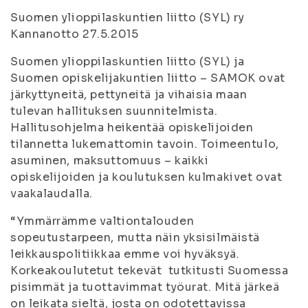
Suomen ylioppilaskuntien liitto (SYL) ry
Kannanotto 27.5.2015
Suomen ylioppilaskuntien liitto (SYL) ja
Suomen opiskelijakuntien liitto – SAMOK ovat
järkyttyneitä, pettyneitä ja vihaisia maan
tulevan hallituksen suunnitelmista.
Hallitusohjelma heikentää opiskelijoiden
tilannetta lukemattomin tavoin. Toimeentulo,
asuminen, maksuttomuus – kaikki
opiskelijoiden ja koulutuksen kulmakivet ovat
vaakalaudalla.
“Ymmärrämme valtiontalouden
sopeutustarpeen, mutta näin yksisilmäistä
leikkauspolitiikkaa emme voi hyväksyä.
Korkeakoulutetut tekevät tutkitusti Suomessa
pisimmät ja tuottavimmat työurat. Mitä järkeä
on leikata sieltä, josta on odotettavissa