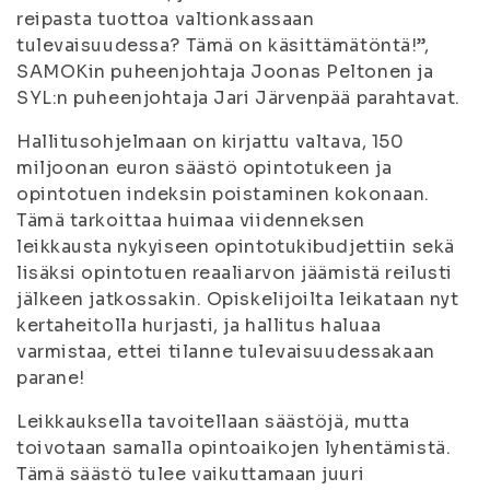
reipasta tuottoa valtionkassaan
tulevaisuudessa? Tämä on käsittämätöntä!”,
SAMOKin puheenjohtaja Joonas Peltonen ja
SYL:n puheenjohtaja Jari Järvenpää parahtavat.
Hallitusohjelmaan on kirjattu valtava, 150
miljoonan euron säästö opintotukeen ja
opintotuen indeksin poistaminen kokonaan.
Tämä tarkoittaa huimaa viidenneksen
leikkausta nykyiseen opintotukibudjettiin sekä
lisäksi opintotuen reaaliarvon jäämistä reilusti
jälkeen jatkossakin. Opiskelijoilta leikataan nyt
kertaheitolla hurjasti, ja hallitus haluaa
varmistaa, ettei tilanne tulevaisuudessakaan
parane!
Leikkauksella tavoitellaan säästöjä, mutta
toivotaan samalla opintoaikojen lyhentämistä.
Tämä säästö tulee vaikuttamaan juuri