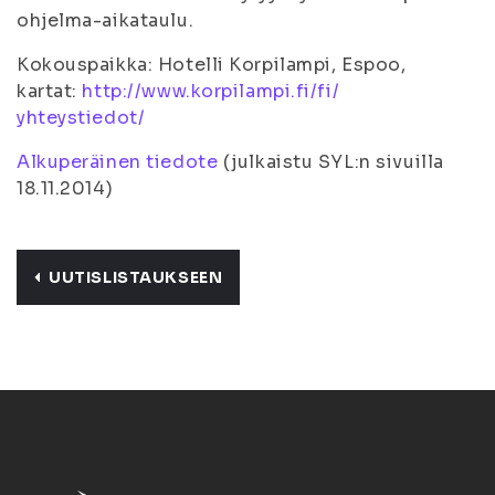
ohjelma-aikataulu.
Kokouspaikka: Hotelli Korpilampi, Espoo,
kartat:
http://www.korpilampi.fi/fi/
yhteystiedot/
Alkuperäinen tiedote
(julkaistu SYL:n sivuilla
18.11.2014)
UUTISLISTAUKSEEN