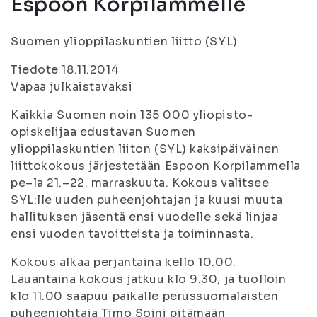
Espoon Korpilammelle
Suomen ylioppilaskuntien liitto (SYL)
Tiedote 18.11.2014
Vapaa julkaistavaksi
Kaikkia Suomen noin 135 000 yliopisto-
opiskelijaa edustavan Suomen
ylioppilaskuntien liiton (SYL) kaksipäiväinen
liittokokous järjestetään Espoon Korpilammella
pe–la 21.–22. marraskuuta. Kokous valitsee
SYL:lle uuden puheenjohtajan ja kuusi muuta
hallituksen jäsentä ensi vuodelle sekä linjaa
ensi vuoden tavoitteista ja toiminnasta.
Kokous alkaa perjantaina kello 10.00.
Lauantaina kokous jatkuu klo 9.30, ja tuolloin
klo 11.00 saapuu paikalle perussuomalaisten
puheenjohtaja Timo Soini pitämään