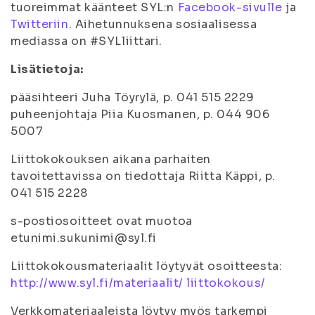
tuoreimmat käänteet SYL:n
Facebook-sivulle
ja
Twitteriin
. Aihetunnuksena sosiaalisessa
mediassa on #SYLliittari.
Lisätietoja:
pääsihteeri Juha Töyrylä, p. 041 515 2229
puheenjohtaja Piia Kuosmanen, p. 044 906
5007
Liittokokouksen aikana parhaiten
tavoitettavissa on tiedottaja Riitta Käppi, p.
041 515 2228
s-postiosoitteet ovat muotoa
etunimi.sukunimi@syl.fi
Liittokokousmateriaalit löytyvät osoitteesta:
http://www.syl.fi/materiaalit/ liittokokous/
Verkkomateriaaleista löytyy myös tarkempi