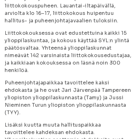
liittokokouspuheen. Lauantai-iltapäivällä,
arviolta klo 16–17, liittokokous huipentuu
hallitus- ja puheenjohtajavaalien tuloksiin.
Liittokokouksessa ovat edustettuina kaikki 15
ylioppilaskuntaa, ja kokous käyttää SYL:n ylintä
päätösvaltaa. Yhteensä ylioppilaskunnat
nimeävät 142 varsinaista liittokokousedustajaa,
ja kaikkiaan kokouksessa on läsnä noin 300
henkilöä.
Puheenjohtajapaikkaa tavoittelee kaksi
ehdokasta ja he ovat Jari Järvenpää Tampereen
yliopiston ylioppilaskunnasta (Tamy) ja Jussi
Nieminen Turun yliopiston ylioppilaskunnasta
(TYY).
Lisäksi kuutta muuta hallituspaikkaa
tavoittelee kahdeksan ehdokasta.