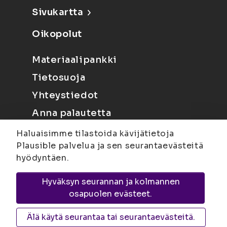
Sivukartta
Oikopolut
Materiaalipankki
Tietosuoja
Yhteystiedot
Anna palautetta
Haluaisimme tilastoida kävijätietoja
Plausible palvelua ja sen seurantaevästeitä
hyödyntäen.
Hyväksyn seurannan ja kolmannen
Joensuu
Suvantokatu 6, 80100 Joensuu |
osapuolen evästeet.
Kuopio
Yliopistonranta 15, PL 1627, 70211
Kuopio
Älä käytä seurantaa tai seurantaevästeitä.