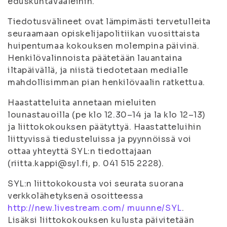
eduskuntavaaleihin.
Tiedotusvälineet ovat lämpimästi tervetulleita
seuraamaan opiskelijapolitiikan vuosittaista
huipentumaa kokouksen molempina päivinä.
Henkilövalinnoista päätetään lauantaina
iltapäivällä, ja niistä tiedotetaan medialle
mahdollisimman pian henkilövaalin ratkettua.
Haastatteluita annetaan mieluiten
lounastauoilla (pe klo 12.30–14 ja la klo 12–13)
ja liittokokouksen päätyttyä. Haastatteluihin
liittyvissä tiedusteluissa ja pyynnöissä voi
ottaa yhteyttä SYL:n tiedottajaan
(riitta.kappi@syl.fi, p. 041 515 2228).
SYL:n liittokokousta voi seurata suorana
verkkolähetyksenä osoitteessa
http://new.livestream.com/ muunne/SYL
.
Lisäksi liittokokouksen kulusta päivitetään