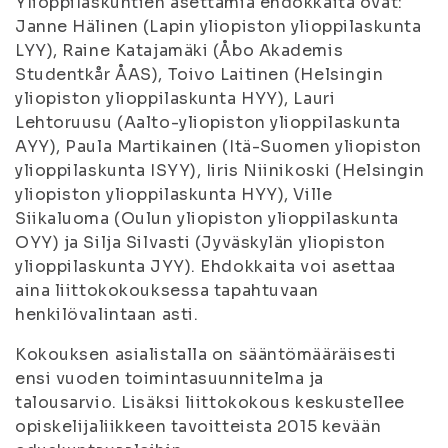
Ylioppilaskuntien asettamia ehdokkaita ovat:
Janne Hälinen (Lapin yliopiston ylioppilaskunta
LYY), Raine Katajamäki (Åbo Akademis
Studentkår ÅAS), Toivo Laitinen (Helsingin
yliopiston ylioppilaskunta HYY), Lauri
Lehtoruusu (Aalto-yliopiston ylioppilaskunta
AYY), Paula Martikainen (Itä-Suomen yliopiston
ylioppilaskunta ISYY), Iiris Niinikoski (Helsingin
yliopiston ylioppilaskunta HYY), Ville
Siikaluoma (Oulun yliopiston ylioppilaskunta
OYY) ja Silja Silvasti (Jyväskylän yliopiston
ylioppilaskunta JYY). Ehdokkaita voi asettaa
aina liittokokouksessa tapahtuvaan
henkilövalintaan asti.
Kokouksen asialistalla on sääntömääräisesti
ensi vuoden toimintasuunnitelma ja
talousarvio. Lisäksi liittokokous keskustellee
opiskelijaliikkeen tavoitteista 2015 kevään