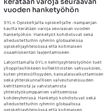
kerätään varoja seuraavan
vuoden hanketyöhön
SYL:n Opiskelijalta opiskelijalle -kampanjan
kautta kerätään varoja seuraavan vuoden
hanketyöhön. Hanketyöt kohdistuvat sekä
aliedustettuihin ryhmiin globaaleissa
opiskelijayhteisössä että kotimaisen
osaamiskentän laajentamiseen.
Lahjoittamalla SYL:n kehitysyhteistyöhön tuet
ylioppilasliikkeen kollektiivisten vahvuuksien,
kuten yhteisöllisyyden, kansalaisvaikuttamisen
sekä yhteiskunnallisen valveutuneisuuden
kehittämistä ja vahvistamista
yhteistyökumppanien valitsemissa
kohderyhmissä. Hanketyö kohdistuvat sekä
aliedustettuihin ryhmiin globaalissa
opiskelijayhteisössä että kotimaisen