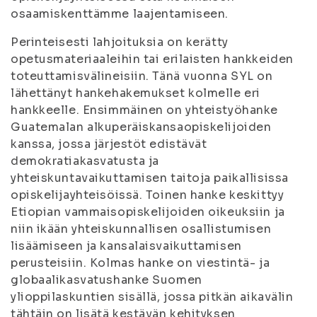
osaamiskenttämme laajentamiseen.
Perinteisesti lahjoituksia on kerätty
opetusmateriaaleihin tai erilaisten hankkeiden
toteuttamisvälineisiin. Tänä vuonna SYL on
lähettänyt hankehakemukset kolmelle eri
hankkeelle. Ensimmäinen on yhteistyöhanke
Guatemalan alkuperäiskansaopiskelijoiden
kanssa, jossa järjestöt edistävät
demokratiakasvatusta ja
yhteiskuntavaikuttamisen taitoja paikallisissa
opiskelijayhteisöissä. Toinen hanke keskittyy
Etiopian vammaisopiskelijoiden oikeuksiin ja
niin ikään yhteiskunnallisen osallistumisen
lisäämiseen ja kansalaisvaikuttamisen
perusteisiin. Kolmas hanke on viestintä- ja
globaalikasvatushanke Suomen
ylioppilaskuntien sisällä, jossa pitkän aikavälin
tähtäin on lisätä kestävän kehityksen