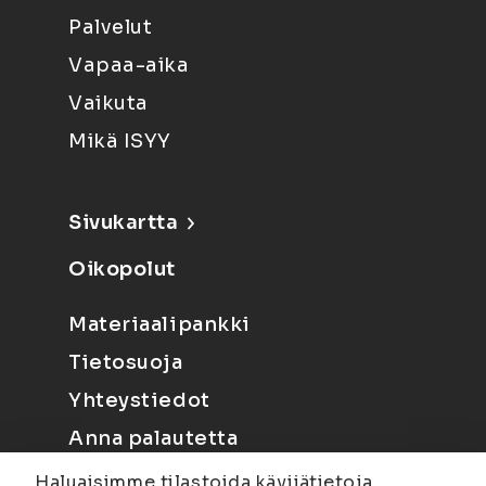
Palvelut
Vapaa-aika
Vaikuta
Mikä ISYY
Sivukartta
Oikopolut
Materiaalipankki
Tietosuoja
Yhteystiedot
Anna palautetta
Haluaisimme tilastoida kävijätietoja