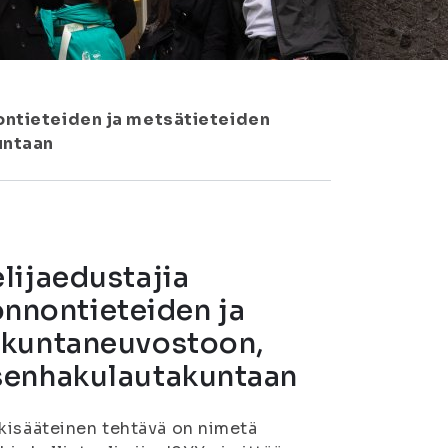
nontieteiden ja metsätieteiden
untaan
lijaedustajia
uonnontieteiden ja
ekuntaneuvostoon,
senhakulautakuntaan
akisääteinen tehtävä on nimetä