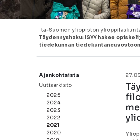
Itä-Suomen yliopiston ylioppilaskunt
Täydennyshaku: ISYY hakee opiskelij
tiedekunnan tiedekuntaneuvostoon
Ajankohtaista
27.0
Täy
Uutisarkisto
fil
2025
2024
me
2023
yl
2022
2021
2020
Yliop