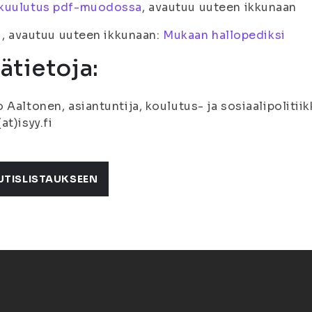
kuulutus pdf-muodossa
, avautuu uuteen ikkunaan
fi, avautuu uuteen ikkunaan:
Mukaan hallopediksi
sätietoja:
 Aaltonen, asiantuntija, koulutus- ja sosiaalipolitiik
at)isyy.fi
UTISLISTAUKSEEN