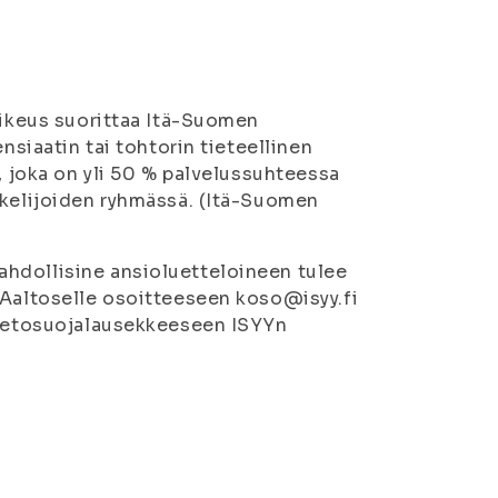
oikeus suorittaa Itä-Suomen
nsiaatin tai tohtorin tieteellinen
, joka on yli 50 % palvelussuhteessa
skelijoiden ryhmässä. (Itä-Suomen
hdollisine ansioluetteloineen tulee
 Aaltoselle osoitteeseen koso@isyy.fi
ietosuojalausekkeeseen ISYYn