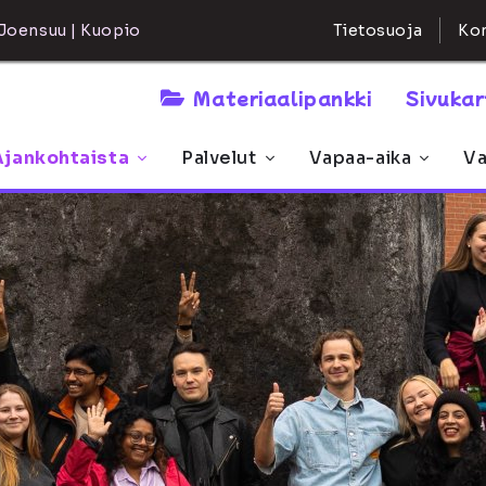
Kon
Joensuu | Kuopio
Tietosuoja
Materiaalipankki
Sivuka
Ajankohtaista
Palvelut
Vapaa-aika
Va