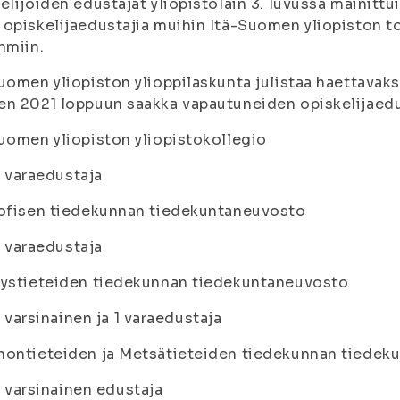
elijoiden edustajat yliopistolain 3. luvussa mainittui
opiskelijaedustajia muihin Itä-Suomen yliopiston to
hmiin.
uomen yliopiston ylioppilaskunta julistaa haettavak
n 2021 loppuun saakka vapautuneiden opiskelijaedus
uomen yliopiston yliopistokollegio
1 varaedustaja
sofisen tiedekunnan tiedekuntaneuvosto
1 varaedustaja
eystieteiden tiedekunnan tiedekuntaneuvosto
1 varsinainen ja 1 varaedustaja
nontieteiden ja Metsätieteiden tiedekunnan tiedek
1 varsinainen edustaja