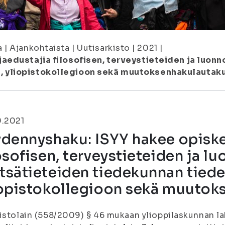
a
|
Ajankohtaista
|
Uutisarkisto
|
2021
|
aedustajia filosofisen, terveystieteiden ja luon
, yliopistokollegioon sekä muutoksenhakulautak
9.2021
dennyshaku: ISYY hakee opiske
osofisen, terveystieteiden ja l
tsätieteiden tiedekunnan tied
iopistokollegioon sekä muutok
istolain (558/2009) § 46 mukaan ylioppilaskunnan l