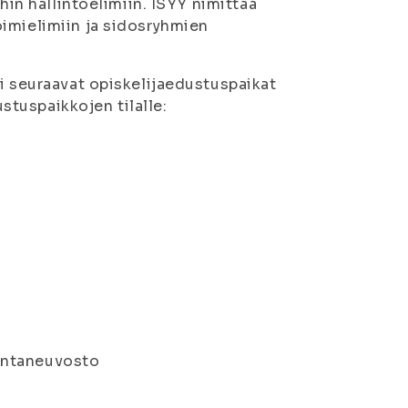
hin hallintoelimiin. ISYY nimittää
imielimiin ja sidosryhmien
si seuraavat opiskelijaedustuspaikat
tuspaikkojen tilalle:
untaneuvosto