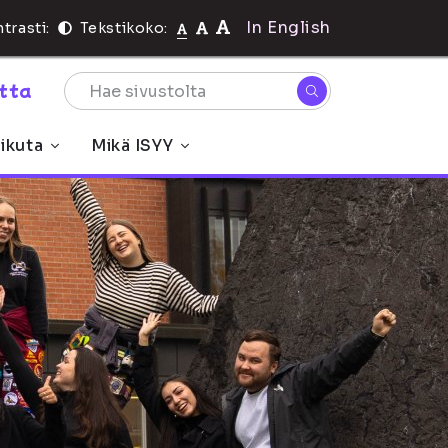
In English
trasti:
Tekstikoko:
rtta
ikuta
Mikä ISYY