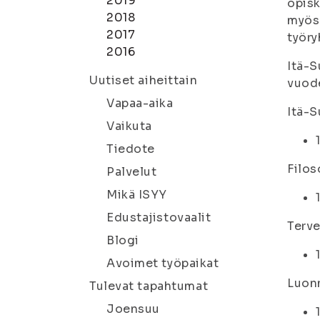
2019
opisk
2018
myös 
2017
työry
2016
Itä-S
Uutiset aiheittain
vuode
Vapaa-aika
Itä-S
Vaikuta
Tiedote
Filo
Palvelut
Mikä ISYY
Edustajistovaalit
Terv
Blogi
Avoimet työpaikat
Luon
Tulevat tapahtumat
Joensuu