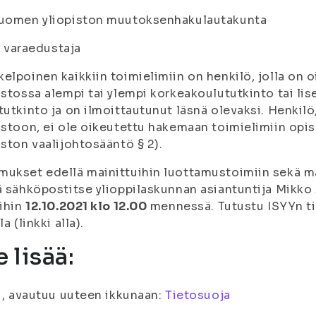
Suomen yliopiston muutoksenhakulautakunta
1 varaedustaja
elpoinen kaikkiin toimielimiin on henkilö, jolla on 
istossa alempi tai ylempi korkeakoulututkinto tai lise
tutkinto ja on ilmoittautunut läsnä olevaksi. Henkilö
istoon, ei ole oikeutettu hakemaan toimielimiin opi
iston vaalijohtosääntö § 2).
ukset edellä mainittuihin luottamustoimiin sekä ma
ä sähköpostitse ylioppilaskunnan asiantuntija Mikko
aihin
12.10.2021 klo 12.00
mennessä. Tutustu ISYYn t
la (linkki alla).
 lisää:
fi, avautuu uuteen ikkunaan:
Tietosuoja