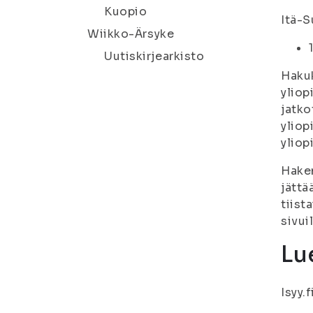
Kuopio
Itä-
Wiikko-Ärsyke
Uutiskirjearkisto
Hakuk
yliop
jatko
yliop
yliop
Hakem
jättä
tiist
sivuil
Lue
Isyy.