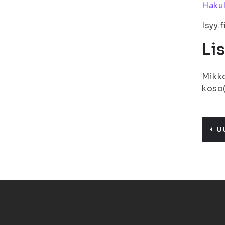
Haku
Isyy.
Li
Mikko
koso(
U