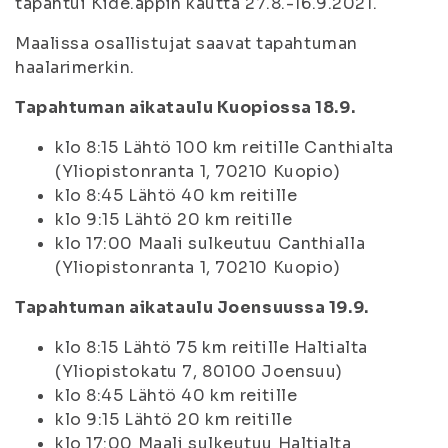
tapahtui Kide.appin kautta 27.8.-16.9.2021.
Maalissa osallistujat saavat tapahtuman
haalarimerkin.
Tapahtuman aikataulu Kuopiossa 18.9.
klo 8:15 Lähtö 100 km reitille Canthialta
(Yliopistonranta 1, 70210 Kuopio)
klo 8:45 Lähtö 40 km reitille
klo 9:15 Lähtö 20 km reitille
klo 17:00 Maali sulkeutuu Canthialla
(Yliopistonranta 1, 70210 Kuopio)
Tapahtuman aikataulu Joensuussa 19.9.
klo 8:15 Lähtö 75 km reitille Haltialta
(Yliopistokatu 7, 80100 Joensuu)
klo 8:45 Lähtö 40 km reitille
klo 9:15 Lähtö 20 km reitille
klo 17:00 Maali sulkeutuu Haltialta