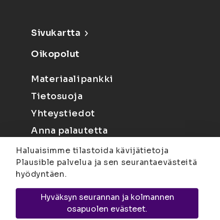
Sivukartta
Oikopolut
Materiaalipankki
Tietosuoja
Yhteystiedot
Anna palautetta
Haluaisimme tilastoida kävijätietoja
Plausible palvelua ja sen seurantaevästeitä
hyödyntäen.
Hyväksyn seurannan ja kolmannen
Joensuu
Suvantokatu 6, 80100 Joensuu |
osapuolen evästeet.
Kuopio
Yliopistonranta 15, PL 1627, 70211