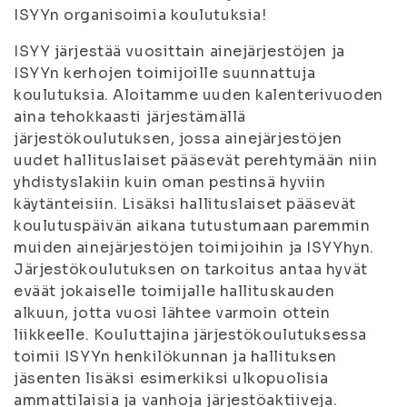
ISYYn organisoimia koulutuksia!
ISYY järjestää vuosittain ainejärjestöjen ja
ISYYn kerhojen toimijoille suunnattuja
koulutuksia. Aloitamme uuden kalenterivuoden
aina tehokkaasti järjestämällä
järjestökoulutuksen, jossa ainejärjestöjen
uudet hallituslaiset pääsevät perehtymään niin
yhdistyslakiin kuin oman pestinsä hyviin
käytänteisiin. Lisäksi hallituslaiset pääsevät
koulutuspäivän aikana tutustumaan paremmin
muiden ainejärjestöjen toimijoihin ja ISYYhyn.
Järjestökoulutuksen on tarkoitus antaa hyvät
eväät jokaiselle toimijalle hallituskauden
alkuun, jotta vuosi lähtee varmoin ottein
liikkeelle. Kouluttajina järjestökoulutuksessa
toimii ISYYn henkilökunnan ja hallituksen
jäsenten lisäksi esimerkiksi ulkopuolisia
ammattilaisia ja vanhoja järjestöaktiiveja.