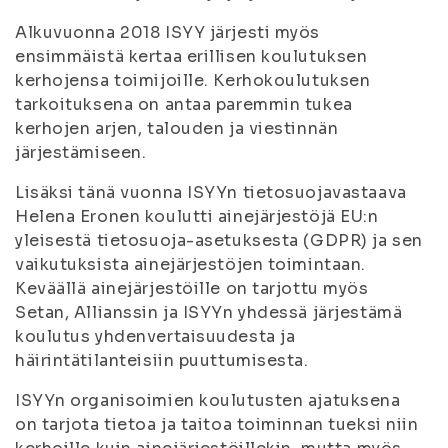
Alkuvuonna 2018 ISYY järjesti myös
ensimmäistä kertaa erillisen koulutuksen
kerhojensa toimijoille. Kerhokoulutuksen
tarkoituksena on antaa paremmin tukea
kerhojen arjen, talouden ja viestinnän
järjestämiseen.
Lisäksi tänä vuonna ISYYn tietosuojavastaava
Helena Eronen koulutti ainejärjestöjä EU:n
yleisestä tietosuoja-asetuksesta (GDPR) ja sen
vaikutuksista ainejärjestöjen toimintaan.
Keväällä ainejärjestöille on tarjottu myös
Setan, Allianssin ja ISYYn yhdessä järjestämä
koulutus yhdenvertaisuudesta ja
häirintätilanteisiin puuttumisesta.
ISYYn organisoimien koulutusten ajatuksena
on tarjota tietoa ja taitoa toiminnan tueksi niin