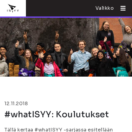
Valikko
12.11.2018
#whatISYY: Koulutukset
Tällä kertaa #whatISYY -sarjassa esitellään