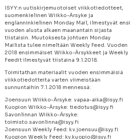
ISYY:n uutiskirjemuotoiset viikkotiedotteet,
suomenkielinen Wiikko-Ärsyke ja
englanninkielinen Monday Mail, ilmestyvät ensi
vuoden alusta alkaen maanantain sijasta
tiistaisin. Muutoksesta johtuen Monday
Mailista tulee nimeltään Weekly Feed. Vuoden
2018 ensimmäiset Wiikko-Ärsykkeet ja Weekly
Feedit ilmestyvät tiistaina 9.1.2018.
Toimitathan materiaalit vuoden ensimmäisiä
viikkotiedotteita varten viimeistään
sunnuntaihin 7.1.2018 mennessä:
Joensuun Wiikko-Ärsyke: vapaa-aika@isyy.fi
Kuopion Wiikko-Ärsyke: tiedotus@isyy.fi
Savonlinnan Wiikko-Ärsyke:
toimisto.savonlinna@isyy.fi
Joensuun Weekly Feed: kv.joensuu@isyy.fi
Kuopion Weekly Feed: kv.kuopio@isyy.fi