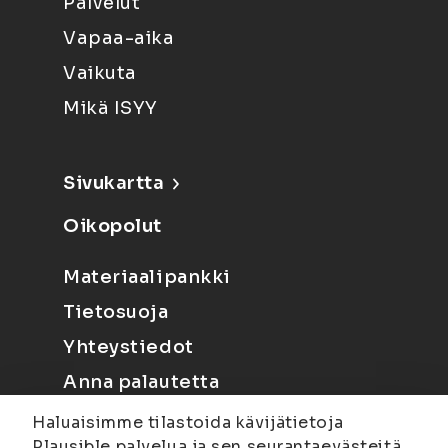
Palvelut
Vapaa-aika
Vaikuta
Mikä ISYY
Sivukartta
Oikopolut
Materiaalipankki
Tietosuoja
Yhteystiedot
Anna palautetta
Haluaisimme tilastoida kävijätietoja
Plausible palvelua ja sen seurantaevästeitä