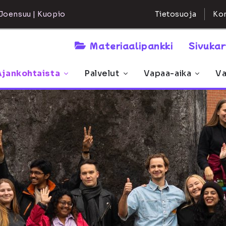
Kon
Joensuu | Kuopio
Tietosuoja
Materiaalipankki
Sivuka
Ajankohtaista
Palvelut
Vapaa-aika
Va