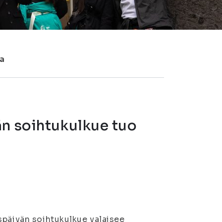
sa
än soihtukulkue tuo
späivän soihtukulkue valaisee