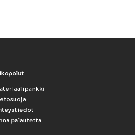
ikopolut
ateriaalipankki
ietosuoja
hteystiedot
nna palautetta