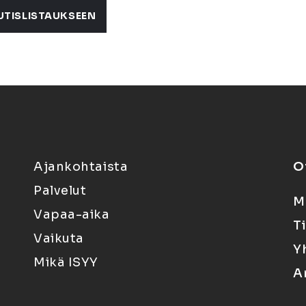
UTISLISTAUKSEEN
Ajankohtaista
O
Palvelut
M
Vapaa-aika
T
Vaikuta
Y
Mikä ISYY
A