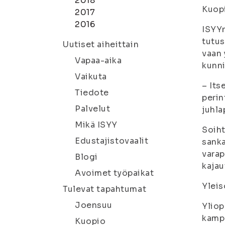
2018
Kuopi
2017
2016
ISYYn
tutus
Uutiset aiheittain
vaan 
Vapaa-aika
kunni
Vaikuta
– Its
Tiedote
perin
Palvelut
juhl
Mikä ISYY
Soiht
Edustajistovaalit
sanka
varap
Blogi
kajau
Avoimet työpaikat
Yleis
Tulevat tapahtumat
Joensuu
Yliop
kamp
Kuopio