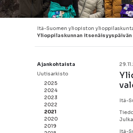
Itä-Suomen yliopiston ylioppilaskunt
Ylioppilaskunnan itsenäisyyspäivän
Ajankohtaista
29.11
Yli
Uutisarkisto
va
2025
2024
2023
Itä-S
2022
2021
Tiedo
2020
Julka
2019
Itä-S