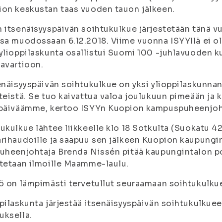
on keskustan taas vuoden tauon jälkeen.
 itsenäisyyspäivän soihtukulkue järjestetään tänä 
sa muodossaan 6.12.2018. Viime vuonna ISYYllä ei o
ylioppilaskunta osallistui Suomi 100 -juhlavuoden k
avartioon.
enäisyyspäivän soihtukulkue on yksi ylioppilaskunn
teistä. Se tuo kaivattua valoa joulukuun pimeään ja 
apäiväämme, kertoo ISYYn Kuopion kampuspuheenjoh
ukulkue lähtee liikkeelle klo 18 Sotkulta (Suokatu 
rihaudoille ja saapuu sen jälkeen Kuopion kaupungin
uheenjohtaja Brenda Nissén pitää kaupungintalon po
tetaan ilmoille Maamme-laulu.
ö on lämpimästi tervetullut seuraamaan soihtukulkue
pilaskunta järjestää itsenäisyyspäivän soihtukulk
uksella.