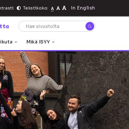
In English
trasti:
Tekstikoko:
rtta
ikuta
Mikä ISYY