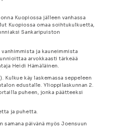
vuonna Kuopiossa jälleen vanhassa
llut Kuopiossa omaa soihtukulkuetta,
unniaksi Sankaripuiston
an vanhimmista ja kauneimmista
kunnioittaa arvokkaasti tärkeää
taja Heidi Hämäläinen.
42). Kulkue käy laskemassa seppeleen
talon edustalle. Ylioppilaskunnan 2.
rtailla puheen, jonka päätteeksi
tta ja puhetta.
ueen samana päivänä myös Joensuun