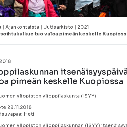
a
|
Ajankohtaista
|
Uutisarkisto
|
2021
|
 soihtukulkue tuo valoa pimeän keskelle Kuopios
.2018
oppilaskunnan itsenäisyyspäiv
loa pimeän keskelle Kuopiossa
uomen yliopiston ylioppilaskunta (ISYY)
te 29.11.2018
isuvapaa: Heti
uomen yliopiston ylioppilaskunnan (ISYY) itsenäisyy