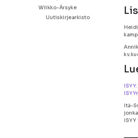
Wiikko-Ärsyke
Li
Uutiskirjearkisto
Heidi
kampu
Annik
kv.ku
Lue
ISYY.
ISYYn
Itä-S
jonka
ISYY 