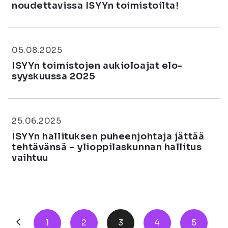
noudettavissa ISYYn toimistoilta!
05.08.2025
ISYYn toimistojen aukioloajat elo-
syyskuussa 2025
25.06.2025
ISYYn hallituksen puheenjohtaja jättää
tehtävänsä – ylioppilaskunnan hallitus
vaihtuu
1
2
3
4
5