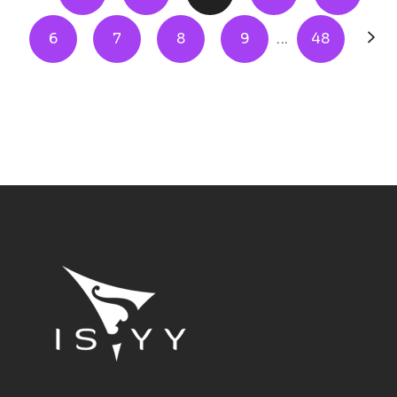
6
7
8
9
...
48