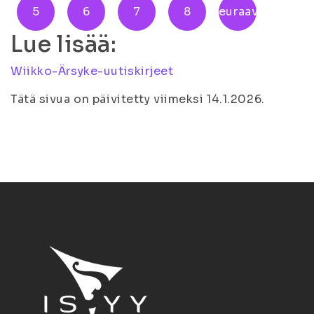
5
6
7
8
Seuraava
Lue lisää:
Wiikko-Ärsyke-uutiskirjeet
Tätä sivua on päivitetty viimeksi 14.1.2026.