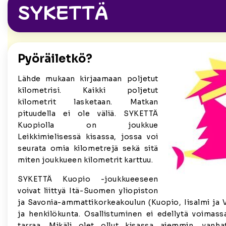
SYKETTÄ
Pyöräiletkö?
Lähde mukaan kirjaamaan poljetut
kilometrisi. Kaikki poljetut
kilometrit lasketaan. Matkan
pituudella ei ole väliä. SYKETTÄ
Kuopiolla on joukkue
Leikkimielisessä kisassa, jossa voi
seurata omia kilometrejä sekä sitä
miten joukkueen kilometrit karttuu.
SYKETTÄ Kuopio -joukkueeseen
voivat liittyä Itä-Suomen yliopiston
ja Savonia-ammattikorkeakoulun (Kuopio, Iisalmi ja V
ja henkilökunta. Osallistuminen ei edellytä voimas
tarraa. Mikäli olet ollut kisassa aiemmin, vanha