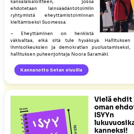
kansalaisaloitteen, jossa
ehdotetaan lainsäädäntötoimiin
ryhtymistä eheyttämistoiminnan
kieltämiseksi Suomessa.
– Eheyttäminen on henkistä
väkivaltaa, eikä sitä tule hyväksyä. Hallituksen
ihmisoikeuksien ja demokratian puolustamiseksi
hallituksen puheenjohtaja Noora Saramäki.
Kannanotto Setan sivuilla
Vielä ehdit
oman ehdo
ISYYn
lukuvuosik
kanneksi!