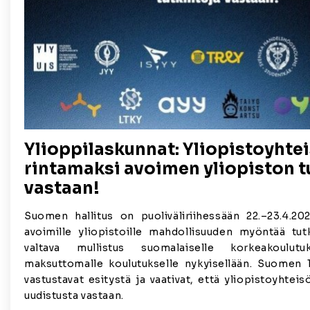
Ylioppilaskunnat: Yliopistoyhte
rintamaksi avoimen yliopiston t
vastaan!
Suomen hallitus on puoliväliriihessään 22.–23.4.20
avoimille yliopistoille mahdollisuuden myöntää tut
valtava mullistus suomalaiselle korkeakoulut
maksuttomalle koulutukselle nykyisellään. Suomen 1
vastustavat esitystä ja vaativat, että yliopistoyhtei
uudistusta vastaan.