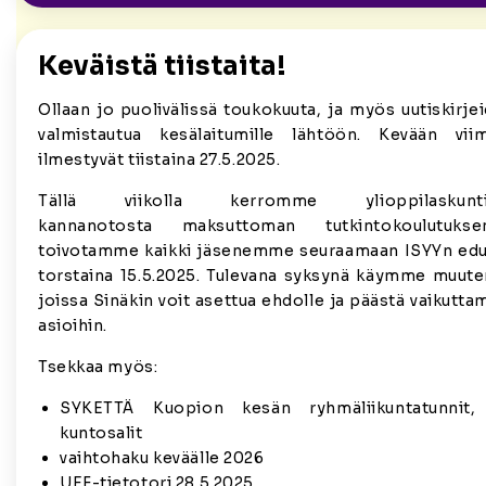
Keväistä tiistaita!
Ollaan jo puolivälissä toukokuuta, ja myös uutiskirj
valmistautua kesälaitumille lähtöön. Kevään viim
ilmestyvät tiistaina 27.5.2025.
Tällä viikolla kerromme ylioppilaskunt
kannanotosta maksuttoman tutkintokoulutuks
toivotamme kaikki jäsenemme seuraamaan ISYYn edu
torstaina 15.5.2025. Tulevana syksynä käymme muuten
joissa Sinäkin voit asettua ehdolle ja päästä vaikutt
asioihin.
Tsekkaa myös:
SYKETTÄ Kuopion kesän ryhmäliikuntatunnit, 
kuntosalit
vaihtohaku keväälle 2026
UEF-tietotori 28.5.2025