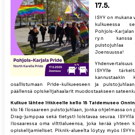
17.5.
ISYY on mukana 
kulkueessa se
Pohjois-Karjalan 
ry:n kanssa
puistojuhlaa 
Joensuussa!
Yhdenvertaisuus
ISYYlle tärke
kannustaakin k
osallistumaan Pride-kulkueeseen ja puistojuhla
päällensä opiskelijahaalarit muodostaakseen sateenk
Kulkue lähtee liikkeelle kello 15 Taidemuseo Onnin
klo 16 Ilosaareen puistojuhlaan, jonka ohjelmassa on p
Drag-jumppaa sekä tietysti loistavaa seuraa. ISYYllä 
Ilosaaressa oma vilttialueensa, joka kerää yhteen ka
opiskelijamieliset. Piknik-alueelta löytyy myös ISYYn