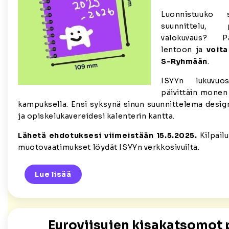
Luonnistuuko s
suunnittelu, 
valokuvaus? P
lentoon ja
voita
S-Ryhmään
.
ISYYn lukuvuos
päivittäin monen
kampuksella. Ensi syksynä sinun suunnittelema design
ja opiskelukavereidesi kalenterin kantta.
Lähetä ehdotuksesi viimeistään 15.5.2025.
Kilpail
muotovaatimukset löydät ISYYn verkkosivuilta.
Lue lisää
Euroviisujen kisakatsomot 