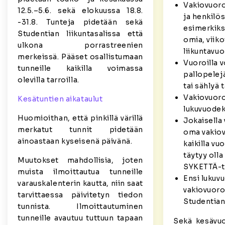
Vakiovuoro
12.5.–5.6. sekä elokuussa 18.8.
ja henkilö
-31.8. Tunteja pidetään sekä
esimerkiks
Studentian liikuntasalissa että
omia, viiko
ulkona porrastreenien
liikuntavuo
merkeissä. Pääset osallistumaan
Vuoroilla v
tunneille kaikilla voimassa
pallopelej
olevilla tarroilla.
tai sählyä 
Vakiovuoro
Kesätuntien aikataulut
lukuvuodeks
Huomioithan, että pinkillä värillä
Jokaisella 
merkatut tunnit pidetään
oma vakiov
ainoastaan kyseisenä päivänä.
kaikilla vuo
täytyy oll
Muutokset mahdollisia, joten
SYKETTÄ-t
muista ilmoittautua tunneille
Ensi lukuv
varauskalenterin kautta, niin saat
vakiovuoroj
tarvittaessa päivitetyn tiedon
Studentian 
tunnista. Ilmoittautuminen
tunneille avautuu tuttuun tapaan
Sekä kesävuo