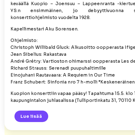
keväällä Kuopio – Joensuu – Lappeenranta -kiertuee
YS:n ensimmäinen, jo debyyttivuonna s
konserttiohjelmisto vuodelta 1928.
Kapellimestari Aku Sorensen.
Ohjelmisto:
Christoph Willibald Gluck: Alkusoitto oopperasta Ifige
Jean Sibelius: Rakastava
André Grétry: Vartioston ohimarssi oopperasta Les d
Richard Strauss: Serenadi puupuhaltimille
Einojuhani Rautavaara: A Requiem in Our Time
Franz Schubert: Sinfonia nro 7 h-molli “Keskeneräinen
Kuopion konserttiin vapaa pääsy! Tapahtuma 15.5. klo
kaupungintalon juhlasalissa (Tulliportinkatu 31, 70110 
Lue lisää