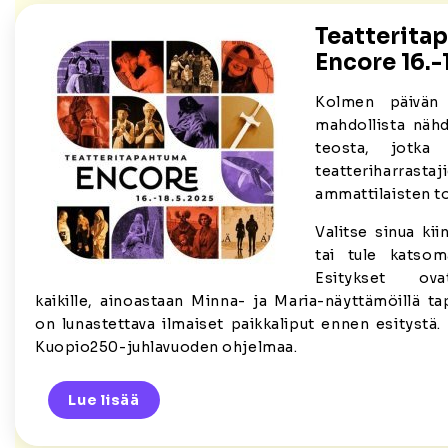
Teatterita
Encore 16.-1
Kolmen päivän
mahdollista nähd
teosta, jotka 
teatterihar
ammattilaisten t
Valitse sinua kii
tai tule katsom
Esitykset 
kaikille, ainoastaan Minna- ja Maria-näyttämöillä tap
on lunastettava ilmaiset paikkaliput ennen esityst
Kuopio250-juhlavuoden ohjelmaa.
Lue lisää