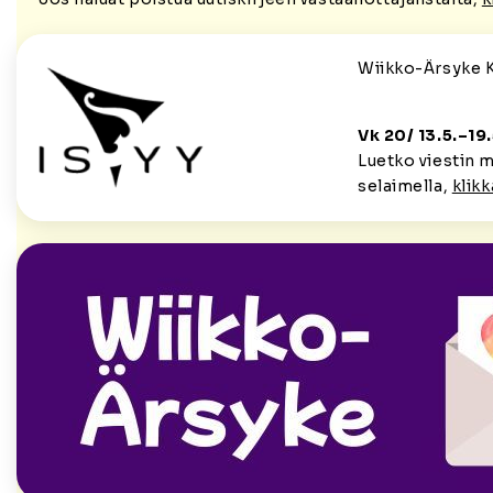
Wiikko-Ärsyke 
Vk 20/ 13.5.
–19
Luetko viestin 
selaimella,
klikk