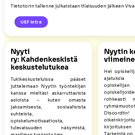
Tietotorin tallenne julkaistaan tilaisuuden jälkeen Viv
UEF Intra
Nyyti
Nyytin k
ry: Kahdenkeskistä
viimeine
keskustelutukea
Hei opiskelij
ajatuksia
Tukikeskusteluissa pääset
opiskelija
juttelemaan Nyytin työntekijän
opiskelijoi
kanssa mieltäsi askarruttavista
rohkeasti
asioista – kuten omasta
ryhmämuoto
jaksamisesta, sosiaalisista
Discordiin!
suhteista,
oikeinkir
opiskelumotivaatiosta,
kirjoitukse
tulevaisuuden näkymistä,
Tärkeintä on,
maailman tuskasta tms.