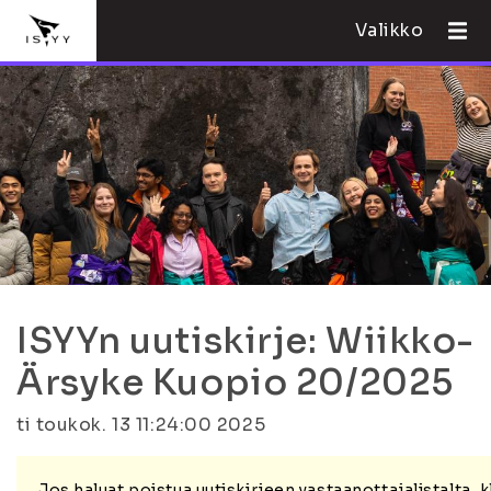
Valikko
ISYYn uutiskirje: Wiikko-
Ärsyke Kuopio 20/2025
ti toukok. 13 11:24:00 2025
Jos haluat poistua uutiskirjeen vastaanottajalistalta,
k