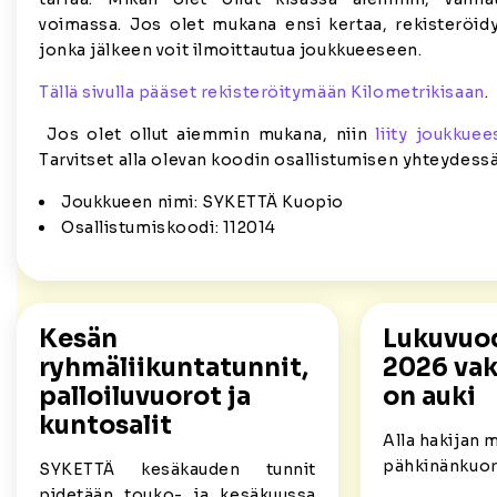
voimassa. Jos olet mukana ensi kertaa, rekisteröidy
jonka jälkeen voit ilmoittautua joukkueeseen.
Tällä sivulla pääset rekisteröitymään Kilometrikisaan
.
Jos olet ollut aiemmin mukana, niin
liity joukkuee
Tarvitset alla olevan koodin osallistumisen yhteydessä
Joukkueen nimi: SYKETTÄ Kuopio
Osallistumiskoodi: 112014
Kesän
Lukuvuo
ryhmäliikuntatunnit,
2026 va
palloiluvuorot ja
on auki
kuntosalit
Alla hakijan m
pähkinänkuor
SYKETTÄ kesäkauden tunnit
pidetään touko- ja kesäkuussa