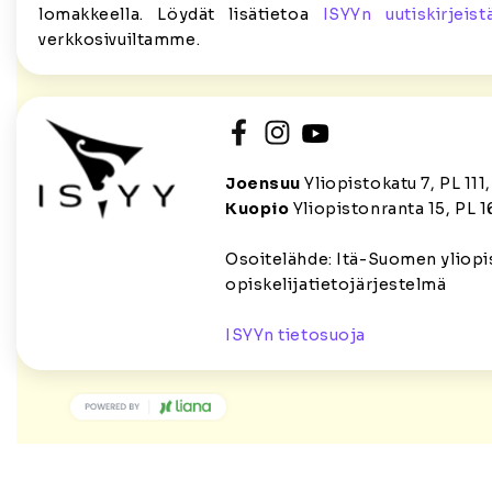
lomakkeella. Löydät lisätietoa
ISYYn uutiskirjeist
verkkosivuiltamme.
Joensuu
Yliopistokatu 7, PL 11
Kuopio
Yliopistonranta 15, PL 1
Osoitelähde: Itä-Suomen yliopi
opiskelijatietojärjestelmä
ISYYn tietosuoja