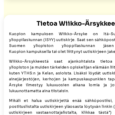
Tietoa Wiikko-Ärsykkee
Kuopion kampuksen Wiikko-Ärsyke on Itä-Su
ylioppilaskunnan (ISYY) uutiskirje. Saat sen sähköposti
Suomen yliopiston ylioppilaskunnan jäse
Kuopion kampuksella tai olet liittynyt uutiskirjeen jakel
Wiikko-Ärsykkeestä saat ajankohtaista tietoa 
yliopiston ja muiden tärkeiden opiskelijan elämään lii
kuten YTHS:n ja Kelan, asioista. Lisäksi löydät uutis
ainejärjestöjen, kerhojen ja kampuskaupunkien tap
Ärsyke ilmestyy lukuvuosien aikana lomia ja joi
lukuunottamatta aina tiistaisin.
Mikäli et halua uutiskirjettä enää sähköpostiisi
postituslistalta uutiskirjeen yläosasta löytyvän linkin 
uutiskirjeen vastaanottajalistalta, klikkaa tästä")