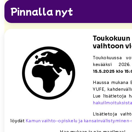
Pinnalla nyt
Toukokuun 
vaihtoon vi
Toukokuussa vo
kevääksi 202
15.5.2025 klo 15
Haussa mukana E
YUFE, kahdenväli
Lue lisätietoja
hakuilmoituksist
Lisätietoja vaih
löydät
Kamun vaihto-opiskelu ja kansainvälistyminen-s