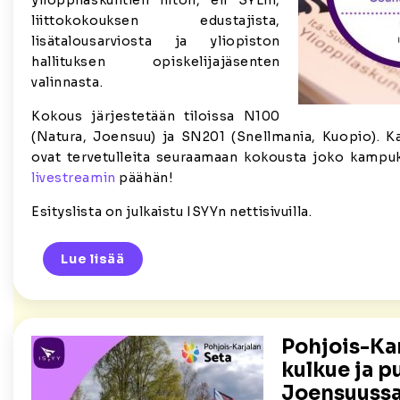
ylioppilaskuntien liiton, eli SYLin,
liittokokouksen edustajista,
lisätalousarviosta ja yliopiston
hallituksen opiskelijajäsenten
valinnasta.
Kokous järjestetään tiloissa N100
(Natura, Joensuu) ja SN201 (Snellmania, Kuopio). K
ovat tervetulleita seuraamaan kokousta joko kampuk
livestreamin
päähän!
Esityslista on julkaistu ISYYn nettisivuilla.
Lue lisää
Pohjois-Kar
kulkue ja p
Joensuussa