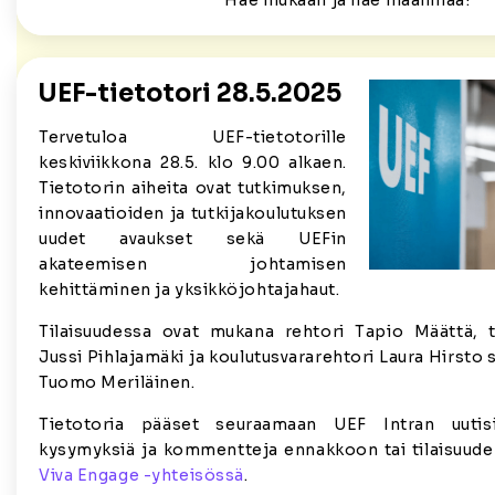
Hae mukaan ja näe maailmaa!
UEF-tietotori 28.5.2025
Tervetuloa UEF-tietotorille
keskiviikkona 28.5. klo 9.00 alkaen.
Tietotorin aiheita ovat tutkimuksen,
innovaatioiden ja tutkijakoulutuksen
uudet avaukset sekä UEFin
akateemisen johtamisen
kehittäminen ja yksikköjohtajahaut.
Tilaisuudessa ovat mukana rehtori Tapio Määttä, t
Jussi Pihlajamäki ja koulutusvararehtori Laura Hirsto 
Tuomo Meriläinen.
Tietotoria pääset seuraamaan UEF Intran uutisi
kysymyksiä ja kommentteja ennakkoon tai tilaisuud
Viva Engage -yhteisössä
.