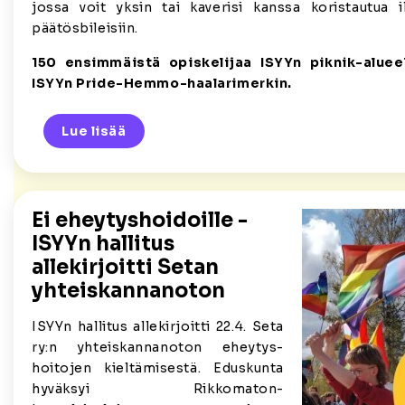
jossa voit yksin tai kaverisi kanssa koristautua 
päätösbileisiin.
150 ensimmäistä opiskelijaa ISYYn piknik-aluee
ISYYn Pride-Hemmo-haalarimerkin.
Lue lisää
Ei eheytyshoidoille -
ISYYn hallitus
allekirjoitti Setan
yhteiskannanoton
ISYYn hallitus allekirjoitti 22.4. Seta
ry:n yhteiskannanoton eheytys-
hoitojen kieltämisestä. Eduskunta
hyväksyi Rikkomaton-