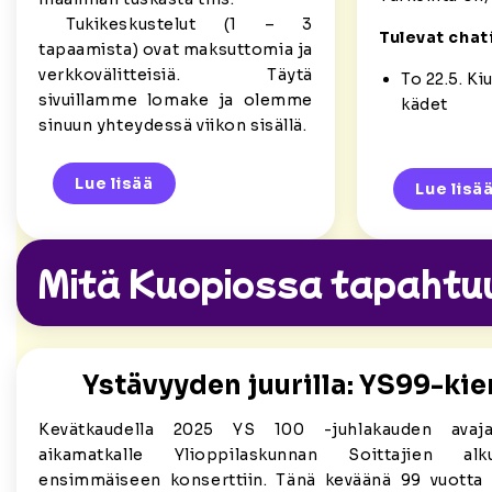
Tukikeskustelut (1 – 3
Tulevat chati
tapaamista) ovat maksuttomia ja
verkkovälitteisiä. Täytä
To 22.5. K
sivuillamme lomake ja olemme
kädet
sinuun yhteydessä viikon sisällä.
Lue lisää
Lue lisä
Mitä Kuopiossa tapahtu
Ystävyyden juurilla: YS99-kier
Kevätkaudella 2025 YS 100 -juhlakauden avajais
aikamatkalle Ylioppilaskunnan Soittajien alk
ensimmäiseen konserttiin. Tänä keväänä 99 vuotta 