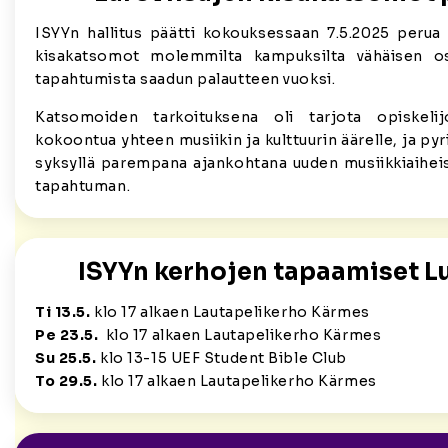
ISYYn hallitus päätti kokouksessaan 7.5.2025 perua
kisakatsomot molemmilta kampuksilta vähäisen osa
tapahtumista saadun palautteen vuoksi.
Katsomoiden tarkoituksena oli tarjota opiskelijo
kokoontua yhteen musiikin ja kulttuurin äärelle, ja p
syksyllä parempana ajankohtana uuden musiikkiaihei
tapahtuman.
ISYYn kerhojen tapaamiset L
Ti 13.5.
klo 17 alkaen Lautapelikerho Kärmes
Pe 23.5.
klo 17 alkaen Lautapelikerho Kärmes
Su 25.5.
klo 13-15 UEF Student Bible Club
To 29.5.
klo 17 alkaen Lautapelikerho Kärmes