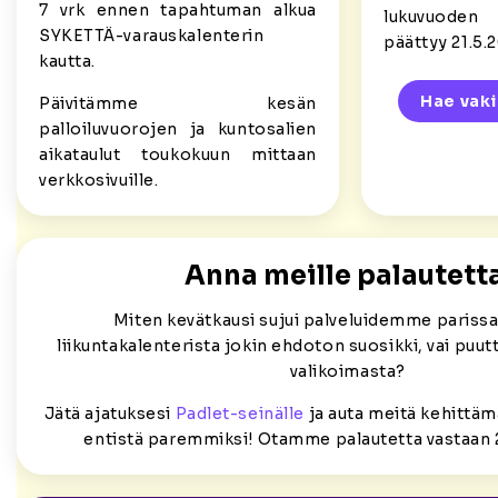
7 vrk ennen tapahtuman alkua
lukuvuoden
SYKETTÄ-varauskalenterin
päättyy 21.5.
kautta.
Hae vak
Päivitämme kesän
palloiluvuorojen ja kuntosalien
aikataulut toukokuun mittaan
verkkosivuille.
Anna meille palautett
Miten kevätkausi sujui palveluidemme pariss
liikuntakalenterista jokin ehdoton suosikki, vai puut
valikoimasta?
Jätä ajatuksesi
Padlet-seinälle
ja auta meitä kehittä
entistä paremmiksi! Otamme palautetta vastaan 2