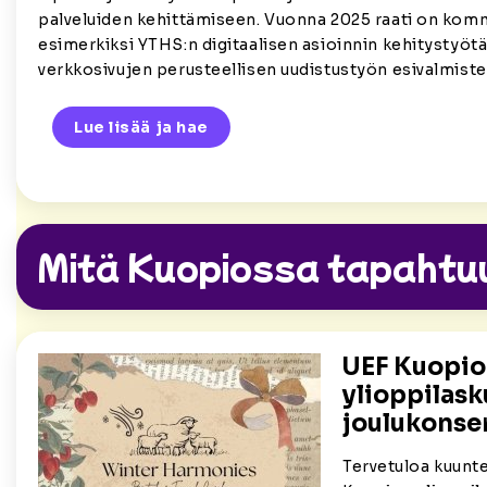
palveluiden kehittämiseen. Vuonna 2025 raati on kom
esimerkiksi YTHS:n digitaalisen asioinnin kehitystyötä 
verkkosivujen perusteellisen uudistustyön esivalmiste
Lue lisää ja hae
Mitä Kuopiossa tapahtu
UEF Kuopi
ylioppilas
joulukonser
Tervetuloa kuunt