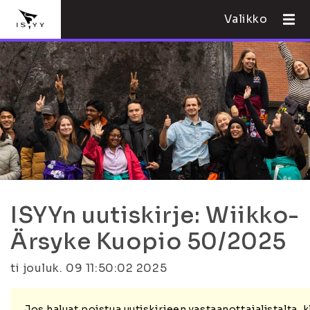
Valikko
ISYYn uutiskirje: Wiikko-
Ärsyke Kuopio 50/2025
ti jouluk. 09 11:50:02 2025
Jos haluat poistua uutiskirjeen vastaanottajalistalta,
k