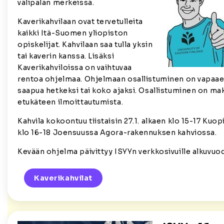
välipalan merkeissä.
Kaverikahvilaan ovat tervetulleita
kaikki Itä-Suomen yliopiston
opiskelijat. Kahvilaan saa tulla yksin
tai kaverin kanssa. Lisäksi
Kaverikahviloissa on vaihtuvaa
rentoa ohjelmaa. Ohjelmaan osallistuminen on vapaaeh
saapua hetkeksi tai koko ajaksi. Osallistuminen on mak
etukäteen ilmoittautumista.
Kahvila kokoontuu tiistaisin 27.1. alkaen klo 15-17 Kuo
klo 16-18 Joensuussa Agora-rakennuksen kahviossa.
Kevään ohjelma päivittyy ISYYn verkkosivuille alkuvuo
Kaverikahvilat