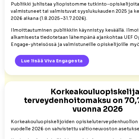
Publiikki juhlistaa yliopistomme tutkinto-opiskelijoita
valmistuneet tai valmistuvat syyslukukauden 2025 ja k
2026 aikana (1.8.2025–31.7.2026).
Ilmoittautuminen publiikkiin käynnistyy keväällä. Ilmo
alkamisesta tiedotetaan lähempänä ajankohtaa UEF Opi
Engage-yhteisössä ja valmistuneille opiskelijoille my
Lue lisää Viva Engagesta
Korkeakouluopiskelij
terveydenhoitomaksu on 70,
vuonna 2026
Korkeakouluopiskelijoiden opiskeluterveydenhuollon
vuodelle 2026 on vahvistettu valtioneuvoston asetukse