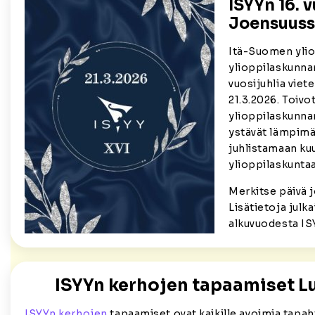
ISYYn 16. 
Joensuuss
Itä-Suomen yli
ylioppilaskunnan
vuosijuhlia vie
21.3.2026. Toiv
ylioppilaskunna
ystävät lämpimäs
juhlistamaan ku
ylioppilaskunt
Merkitse päivä j
Lisätietoja julk
alkuvuodesta ISY
ISYYn kerhojen tapaamiset L
ISYYn kerhojen
tapaamiset ovat kaikille avoimia tapah