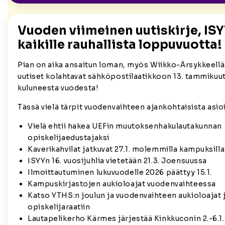
Vuoden viimeinen uutiskirje, ISY
kaikille rauhallista loppuvuotta!
Pian on aika ansaitun loman, myös Wiikko-Ärsykkeellä
uutiset kolahtavat sähköpostilaatikkoon 13. tammikuuta.
kuluneesta vuodesta!
Tässä vielä tärpit vuodenvaihteen ajankohtaisista asioi
Vielä ehtii hakea UEFin muutoksenhakulautakunnan
opiskelijaedustajaksi
Kaverikahvilat jatkuvat 27.1. molemmilla kampuksilla
ISYYn 16. vuosijuhlia vietetään 21.3. Joensuussa
Ilmoittautuminen lukuvuodelle 2026 päättyy 15.1.
Kampuskirjastojen aukioloajat vuodenvaihteessa
Katso YTHS:n joulun ja vuodenvaihteen aukioloajat 
opiskelijaraatiin
Lautapelikerho Kärmes järjestää Kinkkuconin 2.-6.1