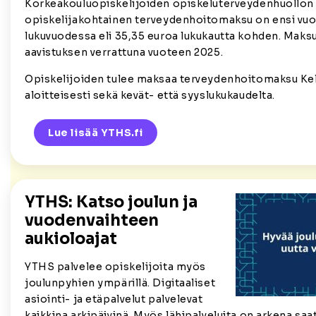
Korkeakouluopiskelijoiden opiskeluterveydenhuollon
opiskelijakohtainen terveydenhoitomaksu on ensi vu
lukuvuodessa eli 35,35 euroa lukukautta kohden. Maks
aavistuksen verrattuna vuoteen 2025.
Opiskelijoiden tulee maksaa terveydenhoitomaksu Ke
aloitteisesti sekä kevät- että syyslukukaudelta.
Lue lisää YTHS.fi
YTHS: Katso joulun ja
vuodenvaihteen
aukioloajat
YTHS palvelee opiskelijoita myös
joulunpyhien ympärillä. Digitaaliset
asiointi- ja etäpalvelut palvelevat
kaikkina arkipäivinä. Myös lähipalveluita on arkena saat