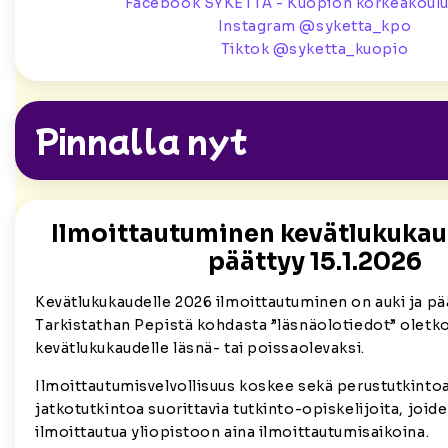
Facebook SYKETTÄ - Kuopion korkeakoulul
Instagram @syketta_kpo
Tiktok @syketta_kuopio
Pinnalla nyt
Ilmoittautuminen kevätlukukau
päättyy 15.1.2026
Kevätlukukaudelle 2026 ilmoittautuminen on auki ja pää
Tarkistathan Pepistä kohdasta ”läsnäolotiedot” oletko
kevätlukukaudelle läsnä- tai poissaolevaksi.
Ilmoittautumisvelvollisuus koskee sekä perustutkintoa
jatkotutkintoa suorittavia tutkinto-opiskelijoita, joide
ilmoittautua yliopistoon aina ilmoittautumisaikoina.