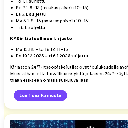
To 1.1. suljettu
Pe 2.1. 8–13 (asiakaspalvelu 10–13)
La 3.1. suljettu
Ma 5.1. 8–13 (asiakaspalvelu 10–13)
Ti 6.1. suljettu
KYSin tieteellinen kirjasto
Ma 15.12. – to 18.12. 11–15
Pe 19.12.2025 – ti 6.1.2026 suljettu
Kirjaston 24/7-itseopiskelutilat ovat joulukaudella avo
Muistathan, että turvallisuussyistä jokaisen 24/7-käytt
tilaan erikseen omalla kulkuluvallaan.
Lue lisää Kamusta