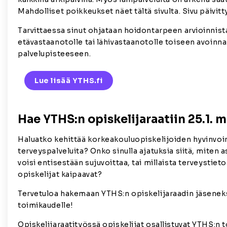
Mahdolliset poikkeukset näet tältä sivulta. Sivu päivitt
Tarvittaessa sinut ohjataan hoidontarpeen arvioinnist
etävastaanotolle tai lähivastaanotolle toiseen avoinn
palvelupisteeseen.
Lue lisää YTHS.fi
Hae YTHS:n opiskelijaraatiin 25.1. 
Haluatko kehittää korkeakouluopiskelijoiden hyvinvoin
terveyspalveluita? Onko sinulla ajatuksia siitä, miten a
voisi entisestään sujuvoittaa, tai millaista terveystieto
opiskelijat kaipaavat?
Tervetuloa hakemaan YTHS:n opiskelijaraadin jäsenek
toimikaudelle!
Opiskelijaraatityössä opiskelijat osallistuvat YTHS:n 