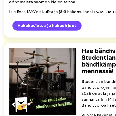
erinomaista suomen kielen taitoa.
Lue lisää ISYYn sivuilta ja jätä hakemuksesi
15.12. klo 1
Hakukuulutus ja hakuohjeet
Hae bändiv
Studentian
bändikämpä
mennessä!
Studentian bänd
bändivuorojen ha
2026 on auki ja ja
sunnuntaihin 14.12
Bändivuoroa haet
Vuoroa hakeneill