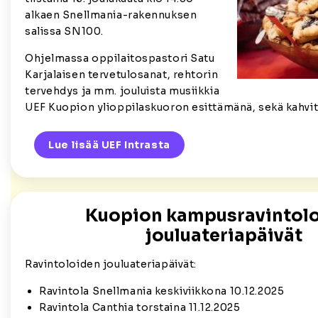
alkaen Snellmania-rakennuksen
salissa SN100.
Ohjelmassa oppilaitospastori Satu
Karjalaisen tervetulosanat, rehtorin
tervehdys ja mm. jouluista musiikkia
UEF Kuopion ylioppilaskuoron esittämänä, sekä kahvita
Lue lisää UEF Intrasta
Kuopion kampusravintol
jouluateriapäivät
Ravintoloiden jouluateriapäivät:
Ravintola Snellmania keskiviikkona 10.12.2025
Ravintola Canthia torstaina 11.12.2025