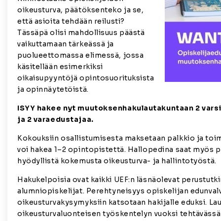
oikeusturva, päätöksenteko ja se,
että asioita tehdään reilusti?
Tässäpä olisi mahdollisuus päästä
vaikuttamaan tärkeässä ja
puolueettomassa elimessä, jossa
käsitellään esimerkiksi
oikaisupyyntöjä opintosuorituksista
ja opinnäytetöistä.
ISYY hakee nyt muutoksenhakulautakuntaan 2 vars
ja 2 varaedustajaa.
Kokouksiin osallistumisesta maksetaan palkkio ja toi
voi hakea 1–2 opintopistettä. Hallopedina saat myös pa
hyödyllistä kokemusta oikeusturva- ja hallintotyöstä.
Hakukelpoisia ovat kaikki UEF:n läsnäolevat perustutki
alumniopiskelijat. Perehtyneisyys opiskelijan edunval
oikeusturvakysymyksiin katsotaan hakijalle eduksi. L
oikeusturvaluonteisen työskentelyn vuoksi tehtävässä