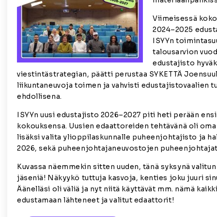
materiaalipankiss
Viimeisessä kok
2024–2025 edusta
ISYYn toimintasu
talousarvion vuod
edustajisto hyvä
viestintästrategian, päätti perustaa SYKETTÄ Joensuu
liikuntaneuvoja toimen ja vahvisti edustajistovaalien 
ehdollisena.
ISYYn uusi edustajisto 2026–2027 piti heti perään en
kokouksensa. Uusien edaattoreiden tehtävänä oli oma
lisäksi valita ylioppilaskunnalle puheenjohtajisto ja ha
2026, sekä puheenjohtajaneuvostojen puheenjohtajat
Kuvassa näemmekin sitten uuden, tänä syksynä valitun
jäseniä! Näkyykö tuttuja kasvoja, kenties joku juuri s
Äänelläsi oli väliä ja nyt niitä käyttävät mm. nämä kaikk
edustamaan lähteneet ja valitut edaattorit!