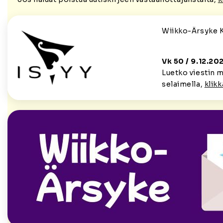
Wiikko-Ärsyke 
Vk 50 / 9
.12.
20
Luetko viestin 
selaimella,
klikk