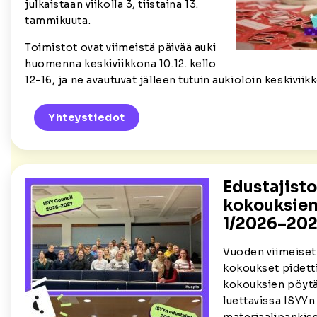
julkaistaan viikolla 3, tiistaina 13.
tammikuuta.
Toimistot ovat viimeistä päivää auki
huomenna keskiviikkona 10.12. kello
12-16, ja ne avautuvat jälleen tutuin aukioloin keskivii
Yhteystiedot
Edustajist
kokouksien
1/2026–202
Vuoden viimeiset
kokoukset pidettii
kokouksien pöytäk
luettavissa ISYYn