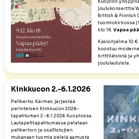
Kuopion ylioppil
joulukonserttia 
British & Finnish
tuomiokirkossa (V
klo 18.
Vapaa pää
Käsiohjelma 10 €
koostuu modernei
brittiläisistä ja y
joululauluista.
Kinkkucon 2.-6.1.2026
Pelikerho Kärmes järjestää
perinteisen Kinkkucon 2026-
tapahtuman 2.-6.1.2026 Kuopiossa.
Lautapelitapahtumassa pelataan
pelikerhon ja osallistujien
mukanaan tuomia pelejä aamusta