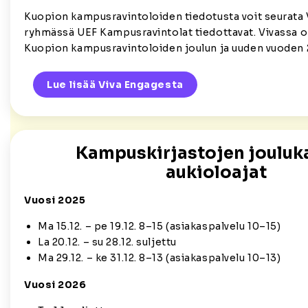
Kuopion kampusravintoloiden tiedotusta voit seurata
ryhmässä
UEF Kampusravintolat tiedottavat
. Vivassa 
Kuopion kampusravintoloiden joulun ja uuden vuoden 
Lue lisää Viva Engagesta
Kampuskirjastojen joulu
aukioloajat
Vuosi 2025
Ma 15.12. – pe 19.12. 8–15 (asiakaspalvelu 10–15)
La 20.12. – su 28.12. suljettu
Ma 29.12. – ke 31.12. 8–13 (asiakaspalvelu 10–13)
Vuosi 2026