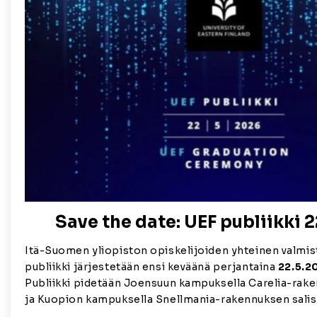
Save the date: UEF publiikki 
Itä-Suomen yliopiston opiskelijoiden yhteinen valmist
publiikki järjestetään ensi keväänä perjantaina
22.5.2
Publiikki pidetään Joensuun kampuksella Carelia-rake
ja Kuopion kampuksella Snellmania-rakennuksen sali