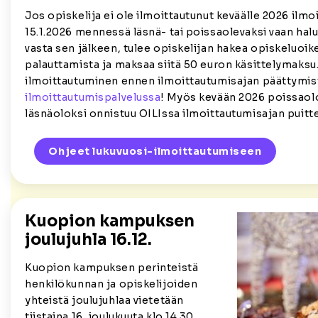
Jos opiskelija ei ole ilmoittautunut keväälle 2026 ilmo
15.1.2026 mennessä läsnä- tai poissaolevaksi vaan halu
vasta sen jälkeen, tulee opiskelijan hakea opiskeluoi
palauttamista ja maksaa siitä 50 euron käsittelymaksu.
ilmoittautuminen ennen ilmoittautumisajan päättymi
ilmoittautumispalvelussa
! Myös kevään 2026 poissao
läsnäoloksi onnistuu OILIssa ilmoittautumisajan puitte
Ohjeet lukuvuosi-ilmoittautumiseen
Kuopion kampuksen
joulujuhla 16.12.
Kuopion kampuksen perinteistä
henkilökunnan ja opiskelijoiden
yhteistä joulujuhlaa vietetään
tiistaina 16. joulukuuta klo 14.30