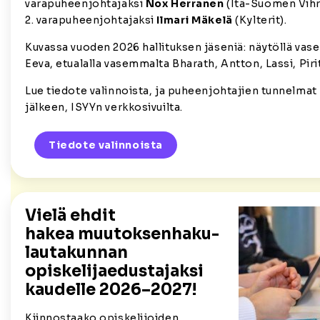
varapuheenjohtajaksi
Nox Herranen
(Itä-Suomen Vihr
2. varapuheenjohtajaksi
Ilmari Mäkelä
(Kylterit).
Kuvassa vuoden 2026 hallituksen jäseniä: näytöllä vas
Eeva, etualalla vasemmalta Bharath, Antton, Lassi, Pirit
Lue tiedote valinnoista, ja puheenjohtajien tunnelmat 
jälkeen, ISYYn verkkosivuilta.
Tiedote valinnoista
Vielä ehdit
hakea muutoksenhaku-
lautakunnan
opiskelijaedustajaksi
kaudelle 2026–2027!
Kiinnostaako opiskelijoiden