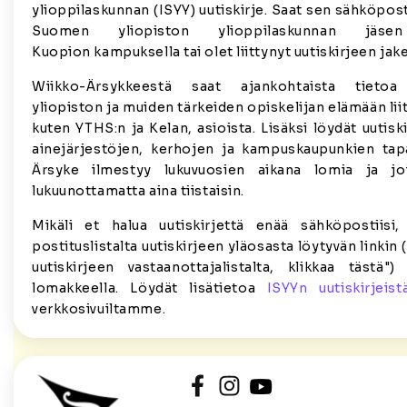
ylioppilaskunnan (ISYY) uutiskirje. Saat sen sähköposti
Suomen yliopiston ylioppilaskunnan jäse
Kuopion kampuksella tai olet liittynyt uutiskirjeen jakel
Wiikko-Ärsykkeestä saat ajankohtaista tietoa 
yliopiston ja muiden tärkeiden opiskelijan elämään lii
kuten YTHS:n ja Kelan, asioista. Lisäksi löydät uutis
ainejärjestöjen, kerhojen ja kampuskaupunkien tap
Ärsyke ilmestyy lukuvuosien aikana lomia ja joi
lukuunottamatta aina tiistaisin.
Mikäli et halua uutiskirjettä enää sähköpostiisi
postituslistalta uutiskirjeen yläosasta löytyvän linkin 
uutiskirjeen vastaanottajalistalta, klikkaa tästä")
lomakkeella. Löydät lisätietoa
ISYYn uutiskirjeist
verkkosivuiltamme.