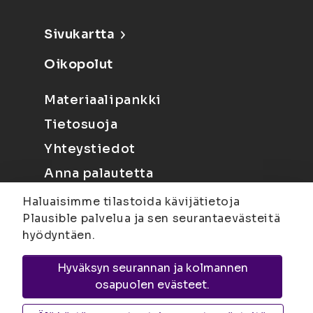
Sivukartta
Oikopolut
Materiaalipankki
Tietosuoja
Yhteystiedot
Anna palautetta
Haluaisimme tilastoida kävijätietoja
Plausible palvelua ja sen seurantaevästeitä
hyödyntäen.
Hyväksyn seurannan ja kolmannen
Joensuu
Suvantokatu 6, 80100 Joensuu |
osapuolen evästeet.
Kuopio
Yliopistonranta 15, PL 1627, 70211