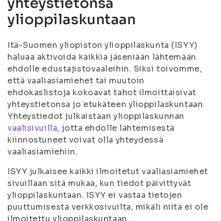
yhteystietonsa
ylioppilaskuntaan
Itä-Suomen yliopiston ylioppilaskunta (ISYY)
haluaa aktivoida kaikkia jäseniään lähtemään
ehdolle edustajistovaaleihin. Siksi toivomme,
että vaaliasiamiehet tai muutoin
ehdokaslistoja kokoavat tahot ilmoittaisivat
yhteystietonsa jo etukäteen ylioppilaskuntaan.
Yhteystiedot julkaistaan ylioppilaskunnan
vaalisivuilla
, jotta ehdolle lähtemisestä
kiinnostuneet voivat olla yhteydessä
vaaliasiamiehiin.
ISYY julkaisee kaikki ilmoitetut vaaliasiamiehet
sivuillaan sitä mukaa, kun tiedot päivittyvät
ylioppilaskuntaan. ISYY ei vastaa tietojen
puuttumisesta verkkosivuilta, mikäli niitä ei ole
ilmoitettu ylioppilaskuntaan.