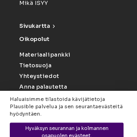
Mikä ISYY
Sivukartta
Oikopolut
Materiaalipankki
Tietosuoja
Yhteystiedot
Anna palautetta
Haluaisimme tilastoida kävijätietoja
Plausible palvelua ja sen seurantaevästeitä
hyödyntäen.
Hyväksyn seurannan ja kolmannen
Joensuu
Suvantokatu 6, 80100 Joensuu |
osapuolen evästeet.