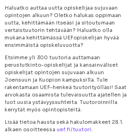
Haluatko auttaa uutta opiskelijaa sujuvaan
opintojen alkuun? Oletko halukas oppimaan
uutta, kehittämään itseäsi ja sitoutumaan
vertaistuutorin tehtävään? Haluatko olla
mukana kehittämässä UEFopiskelijan hyvää
ensimmäistä opiskeluvuotta?
Etsimme yli 300 tuutoria auttamaan
perustutkinto-opiskelijat ja kansainväliset
opiskelijat opintojen sujuvaan alkuun
Joensuun ja Kuopion kampuksilla. Tule
rakentamaan UEF-henkeä tuutorityölläsi! Saat
arvokasta osaamista tulevaisuutta ajatellen ja
luot uusia ystävyyssuhteita. Tuutoroinnilla
kerrytät myös opintopisteitä.
Lisää tietoa hausta sekä hakulomakkeet 28.1.
alkaen osoitteessa
uef.fi/tuutori
.