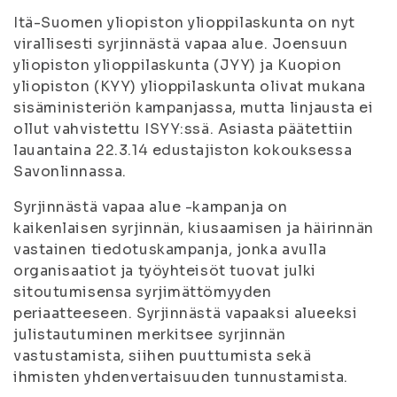
Itä-Suomen yliopiston ylioppilaskunta on nyt
virallisesti syrjinnästä vapaa alue. Joensuun
yliopiston ylioppilaskunta (JYY) ja Kuopion
yliopiston (KYY) ylioppilaskunta olivat mukana
sisäministeriön kampanjassa, mutta linjausta ei
ollut vahvistettu ISYY:ssä. Asiasta päätettiin
lauantaina 22.3.14 edustajiston kokouksessa
Savonlinnassa.
Syrjinnästä vapaa alue -kampanja on
kaikenlaisen syrjinnän, kiusaamisen ja häirinnän
vastainen tiedotuskampanja, jonka avulla
organisaatiot ja työyhteisöt tuovat julki
sitoutumisensa syrjimättömyyden
periaatteeseen. Syrjinnästä vapaaksi alueeksi
julistautuminen merkitsee syrjinnän
vastustamista, siihen puuttumista sekä
ihmisten yhdenvertaisuuden tunnustamista.