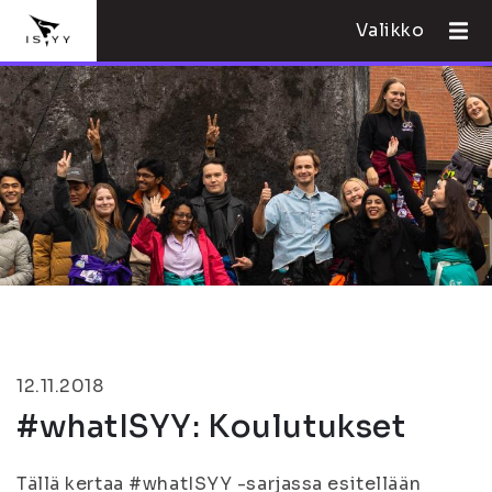
Valikko
12.11.2018
#whatISYY: Koulutukset
Tällä kertaa #whatISYY -sarjassa esitellään