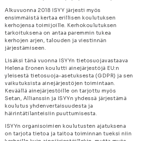
Alkuvuonna 2018 ISYY järjesti myös
ensimmäistä kertaa erillisen koulutuksen
kerhojensa toimijoille. Kerhokoulutuksen
tarkoituksena on antaa paremmin tukea
kerhojen arjen, talouden ja viestinnän
järjestämiseen.
Lisäksi tänä vuonna ISYYn tietosuojavastaava
Helena Eronen koulutti ainejärjestöjä EU:n
yleisestä tietosuoja-asetuksesta (GDPR) ja sen
vaikutuksista ainejärjestöjen toimintaan.
Keväällä ainejärjestöille on tarjottu myös
Setan, Allianssin ja ISYYn yhdessä järjestämä
koulutus yhdenvertaisuudesta ja
häirintätilanteisiin puuttumisesta.
ISYYn organisoimien koulutusten ajatuksena
on tarjota tietoa ja taitoa toiminnan tueksi niin