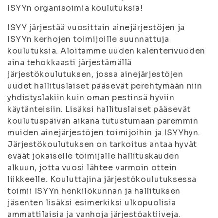
ISYYn organisoimia koulutuksia!
ISYY järjestää vuosittain ainejärjestöjen ja
ISYYn kerhojen toimijoille suunnattuja
koulutuksia. Aloitamme uuden kalenterivuoden
aina tehokkaasti järjestämällä
järjestökoulutuksen, jossa ainejärjestöjen
uudet hallituslaiset pääsevät perehtymään niin
yhdistyslakiin kuin oman pestinsä hyviin
käytänteisiin. Lisäksi hallituslaiset pääsevät
koulutuspäivän aikana tutustumaan paremmin
muiden ainejärjestöjen toimijoihin ja ISYYhyn.
Järjestökoulutuksen on tarkoitus antaa hyvät
eväät jokaiselle toimijalle hallituskauden
alkuun, jotta vuosi lähtee varmoin ottein
liikkeelle. Kouluttajina järjestökoulutuksessa
toimii ISYYn henkilökunnan ja hallituksen
jäsenten lisäksi esimerkiksi ulkopuolisia
ammattilaisia ja vanhoja järjestöaktiiveja.