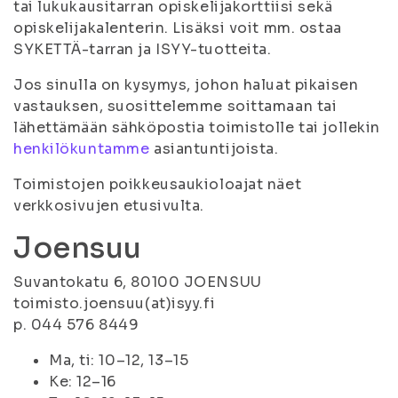
tai lukukausitarran opiskelijakorttiisi sekä
opiskelijakalenterin. Lisäksi voit mm. ostaa
SYKETTÄ-tarran ja ISYY-tuotteita.
Jos sinulla on kysymys, johon haluat pikaisen
vastauksen, suosittelemme soittamaan tai
lähettämään sähköpostia toimistolle tai jollekin
henkilökuntamme
asiantuntijoista.
Toimistojen poikkeusaukioloajat näet
verkkosivujen etusivulta.
Joensuu
Suvantokatu 6, 80100 JOENSUU
toimisto.joensuu(at)isyy.fi
p. 044 576 8449
Ma, ti: 10–12, 13–15
Ke: 12–16