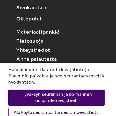
Sivukartta
Oikopolut
Materiaalipankki
Tietosuoja
Yhteystiedot
Anna palautetta
Haluaisimme tilastoida kävijätietoja
Plausible palvelua ja sen seurantaevästeitä
hyödyntäen.
Hyväksyn seurannan ja kolmannen
Joensuu
Suvantokatu 6, 80100 Joensuu |
osapuolen evästeet.
Kuopio
Yliopistonranta 15, PL 1627, 70211
Kuopio
Älä käytä seurantaa tai seurantaevästeitä.