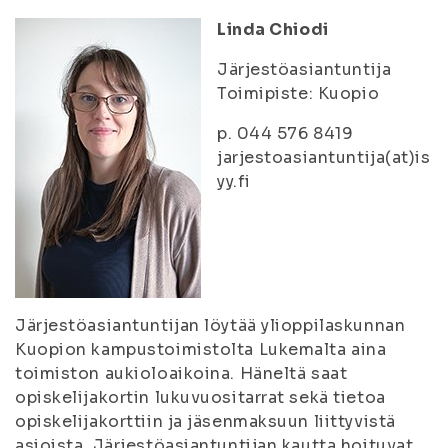
Linda Chiodi
Järjestöasiantuntija
Toimipiste: Kuopio
p. 044 576 8419
jarjestoasiantuntija(at)is
yy.fi
Järjestöasiantuntijan löytää ylioppilaskunnan
Kuopion kampustoimistolta Lukemalta aina
toimiston aukioloaikoina. Häneltä saat
opiskelijakortin lukuvuositarrat sekä tietoa
opiskelijakorttiin ja jäsenmaksuun liittyvistä
asioista. Järjestöasiantuntijan kautta hoituvat