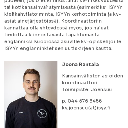
puoleen, jos olet kiinnostunut kv-liikkuvuudesta
tai kotikansainvälistymisestä (esimerkiksi ISYYn
kielikahvilatoiminta, ISYYn kerhotoiminta ja kv-
asiat ainejärjestöissä). Koordinaattoriin
kannattaa olla yhteydessä myös, jos haluat
tiedottaa kiinnostavasta tapahtumasta
englanniksi Kuopiossa asuville kv-opiskelijoille
ISYYn englanninkielisen uutiskirjeen kautta.
Joona Rantala
Kansainvälisten asioiden
koordinaattori
Toimipiste: Joensuu
p. 044 576 8456
kv.joensuu(at)isyy.fi