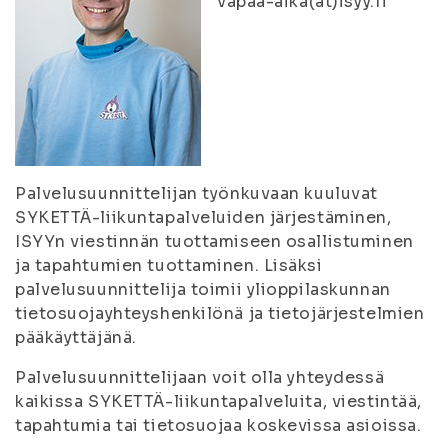
vapaa-aika(at)isyy.fi
Palvelusuunnittelijan työnkuvaan kuuluvat
SYKETTÄ-liikuntapalveluiden järjestäminen,
ISYYn viestinnän tuottamiseen osallistuminen
ja tapahtumien tuottaminen. Lisäksi
palvelusuunnittelija toimii ylioppilaskunnan
tietosuojayhteyshenkilönä ja tietojärjestelmien
pääkäyttäjänä.
Palvelusuunnittelijaan voit olla yhteydessä
kaikissa SYKETTÄ-liikuntapalveluita, viestintää,
tapahtumia tai tietosuojaa koskevissa asioissa.