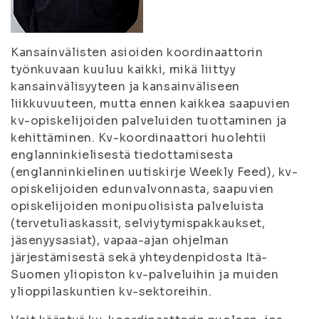
Kansainvälisten asioiden koordinaattorin
työnkuvaan kuuluu kaikki, mikä liittyy
kansainvälisyyteen ja kansainväliseen
liikkuvuuteen, mutta ennen kaikkea saapuvien
kv-opiskelijoiden palveluiden tuottaminen ja
kehittäminen. Kv-koordinaattori huolehtii
englanninkielisestä tiedottamisesta
(englanninkielinen uutiskirje Weekly Feed), kv-
opiskelijoiden edunvalvonnasta, saapuvien
opiskelijoiden monipuolisista palveluista
(tervetuliaskassit, selviytymispakkaukset,
jäsenyysasiat), vapaa-ajan ohjelman
järjestämisestä sekä yhteydenpidosta Itä-
Suomen yliopiston kv-palveluihin ja muiden
ylioppilaskuntien kv-sektoreihin.