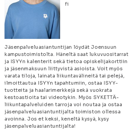
fi
Jäsenpalveluasiantuntijan löydät Joensuun
kampustoimistolta. Häneltä saat lukuvuositarrat
ja ISYYn kalenterit sekä tietoa opiskelijakorttiin
ja jäsenmaksuun liittyvistä asioista. Voit myös
varata tiloja, lainata liikuntavälineitä tai pelejä,
ilmoittautua ISYYn tapahtumiin, ostaa ISYY-
tuotteita ja haalarimerkkejä sekä vuokrata
kestoastioita tai videotykin. Myös SYKETTÄ-
liikuntapalveluiden tarroja voi noutaa ja ostaa
jäsenpalveluasiantuntijalta toimiston ollessa
avoinna. Jos et keksi, keneltä kysyä, kysy
jäsenpalveluasiantuntijalta!