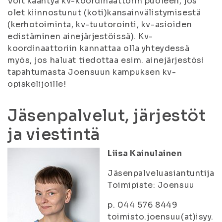
Voit kääntyä kv-koordinaattorin puoleen, jos
olet kiinnostunut (koti)kansainvälistymisestä
(kerhotoiminta, kv-tuutorointi, kv-asioiden
edistäminen ainejärjestöissä). Kv-
koordinaattoriin kannattaa olla yhteydessä
myös, jos haluat tiedottaa esim. ainejärjestösi
tapahtumasta Joensuun kampuksen kv-
opiskelijoille!
Jäsenpalvelut, järjestöt
ja viestintä
Liisa Kainulainen
Jäsenpalveluasiantuntija
Toimipiste: Joensuu
p. 044 576 8449
toimisto.joensuu(at)isyy.