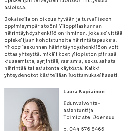
opiskelijan terveydenhuoltoon liittyvissä
asioissa.
Jokaisella on oikeus hyvään ja turvalliseen
oppimisympäristöön! Ylioppilaskunnan
häirintäyhdyshenkilö on ihminen, joka selvittää
opiskelijaan kohdistuneita häirintätapauksia.
Ylioppilaskunnan häirintäyhdyshenkilöön voit
ottaa yhteyttä, mikäli koet yliopiston piirissä
kiusaamista, syrjintää, rasismia, seksuaalista
häirintää tai asiatonta käytöstä. Kaikki
yhteydenotot käsitellään luottamuksellisesti.
Laura Kupiainen
Edunvalvonta-
asiantuntija
Toimipiste: Joensuu
p. 044 576 8465