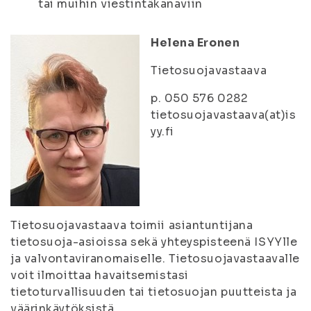
tai muihin viestintäkanaviin
Helena Eronen
Tietosuojavastaava
p. 050 576 0282
tietosuojavastaava(at)is
yy.fi
Tietosuojavastaava toimii asiantuntijana
tietosuoja-asioissa sekä yhteyspisteenä ISYYlle
ja valvontaviranomaiselle. Tietosuojavastaavalle
voit ilmoittaa havaitsemistasi
tietoturvallisuuden tai tietosuojan puutteista ja
väärinkäytöksistä.