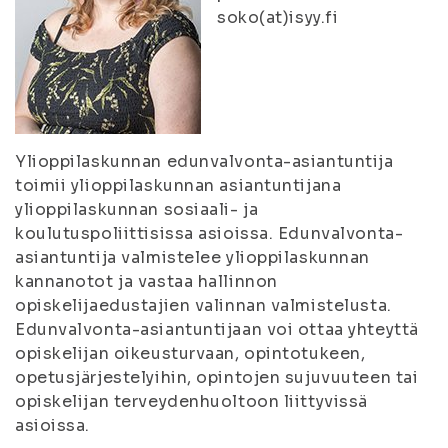
soko(at)isyy.fi
Ylioppilaskunnan edunvalvonta-asiantuntija
toimii ylioppilaskunnan asiantuntijana
ylioppilaskunnan sosiaali- ja
koulutuspoliittisissa asioissa. Edunvalvonta-
asiantuntija valmistelee ylioppilaskunnan
kannanotot ja vastaa hallinnon
opiskelijaedustajien valinnan valmistelusta.
Edunvalvonta-asiantuntijaan voi ottaa yhteyttä
opiskelijan oikeusturvaan, opintotukeen,
opetusjärjestelyihin, opintojen sujuvuuteen tai
opiskelijan terveydenhuoltoon liittyvissä
asioissa.