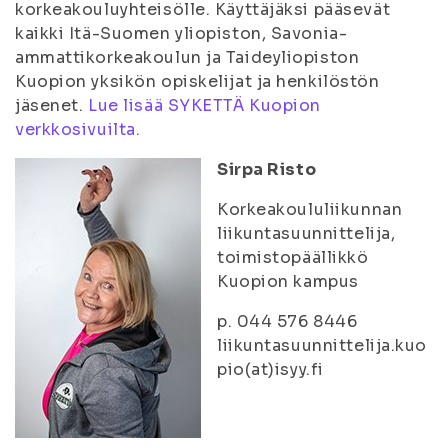
korkeakouluyhteisölle. Käyttäjäksi pääsevät
kaikki Itä-Suomen yliopiston, Savonia-
ammattikorkeakoulun ja Taideyliopiston
Kuopion yksikön opiskelijat ja henkilöstön
jäsenet.
Lue lisää SYKETTÄ Kuopion
verkkosivuilta.
Sirpa Risto
Korkeakoululiikunnan
liikuntasuunnittelija,
toimistopäällikkö
Kuopion kampus
p. 044 576 8446
liikuntasuunnittelija.kuo
pio(at)isyy.fi