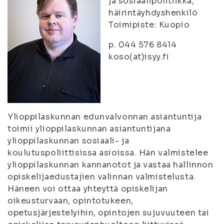
ja sosiaalipolitiikka,
häirintäyhdyshenkilö
Toimipiste: Kuopio
p. 044 576 8414
koso(at)isyy.fi
Ylioppilaskunnan edunvalvonnan asiantuntija
toimii ylioppilaskunnan asiantuntijana
ylioppilaskunnan sosiaali- ja
koulutuspoliittisissa asioissa. Hän valmistelee
ylioppilaskunnan kannanotot ja vastaa hallinnon
opiskelijaedustajien valinnan valmistelusta.
Häneen voi ottaa yhteyttä opiskelijan
oikeusturvaan, opintotukeen,
opetusjärjestelyihin, opintojen sujuvuuteen tai