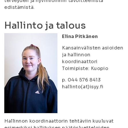
terveyden ja hyvinvoinnin tavoitteellista
edistämistä.
Hallinto ja talous
Elina Pitkänen
Kansainvälisten asioiden
ja hallinnon
koordinaattori
Toimipiste: Kuopio
p. 044 576 8413
hallinto(at)isyy.fi
Hallinnon koordinaattorin tehtäviin kuuluvat
esimerkiksi hallituksen päätösluetteloiden