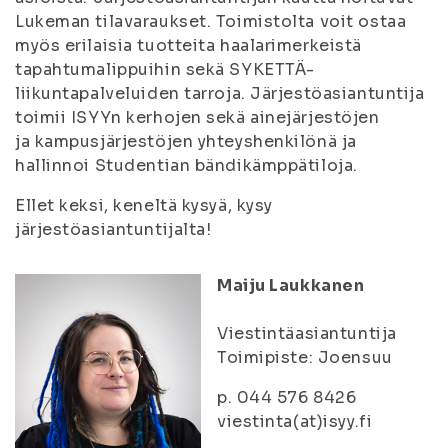
Lukeman tilavaraukset. Toimistolta voit ostaa
myös erilaisia tuotteita haalarimerkeistä
tapahtumalippuihin sekä SYKETTÄ-
liikuntapalveluiden tarroja. Järjestöasiantuntija
toimii ISYYn kerhojen sekä ainejärjestöjen
ja kampusjärjestöjen yhteyshenkilönä ja
hallinnoi Studentian bändikämppätiloja.
Ellet keksi, keneltä kysyä, kysy
järjestöasiantuntijalta!
Maiju Laukkanen
Viestintäasiantuntija
Toimipiste: Joensuu
p. 044 576 8426
viestinta(at)isyy.fi