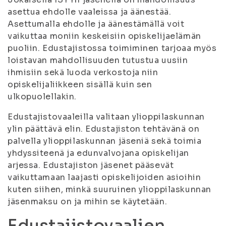
asettua ehdolle vaaleissa ja äänestää.
Asettumalla ehdolle ja äänestämällä voit
vaikuttaa moniin keskeisiin opiskelijaelämän
puoliin. Edustajistossa toimiminen tarjoaa myös
loistavan mahdollisuuden tutustua uusiin
ihmisiin sekä luoda verkostoja niin
opiskelijaliikkeen sisällä kuin sen
ulkopuolellakin.
Edustajistovaaleilla valitaan ylioppilaskunnan
ylin päättävä elin. Edustajiston tehtävänä on
palvella ylioppilaskunnan jäseniä sekä toimia
yhdyssiteenä ja edunvalvojana opiskelijan
arjessa. Edustajiston jäsenet pääsevät
vaikuttamaan laajasti opiskelijoiden asioihin
kuten siihen, minkä suuruinen ylioppilaskunnan
jäsenmaksu on ja mihin se käytetään.
Edustajistovaalien