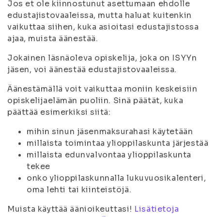
Jos et ole kiinnostunut asettumaan ehdolle
edustajistovaaleissa, mutta haluat kuitenkin
vaikuttaa siihen, kuka asioitasi edustajistossa
ajaa, muista äänestää.
Jokainen läsnäoleva opiskelija, joka on ISYYn
jäsen, voi äänestää edustajistovaaleissa.
Äänestämällä voit vaikuttaa moniin keskeisiin
opiskelijaelämän puoliin. Sinä päätät, kuka
päättää esimerkiksi siitä:
mihin sinun jäsenmaksurahasi käytetään
millaista toimintaa ylioppilaskunta järjestää
millaista edunvalvontaa ylioppilaskunta
tekee
onko ylioppilaskunnalla lukuvuosikalenteri,
oma lehti tai kiinteistöjä.
Muista käyttää äänioikeuttasi!
Lisätietoja