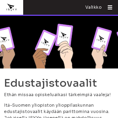
Valikko
Edustajistovaalit
Ethän missaa opiskeluaikasi tärkeimpiä vaaleja!
Itä-Suomen yliopiston ylioppilaskunnan
edustajistovaalit käydään parittomina vuosina.
Jokaisella ISYYn jäsenellä on mahdollisuus