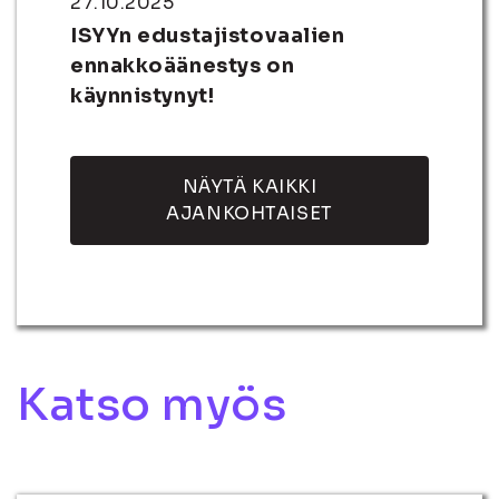
27.10.2025
ISYYn edustajistovaalien
ennakkoäänestys on
käynnistynyt!
NÄYTÄ KAIKKI
AJANKOHTAISET
Katso myös