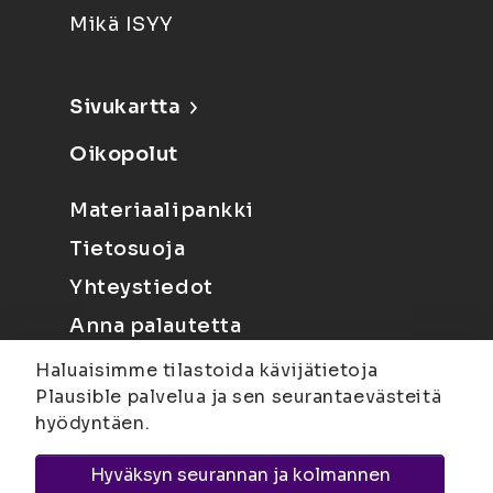
Mikä ISYY
Sivukartta
Oikopolut
Materiaalipankki
Tietosuoja
Yhteystiedot
Anna palautetta
Haluaisimme tilastoida kävijätietoja
Plausible palvelua ja sen seurantaevästeitä
hyödyntäen.
Hyväksyn seurannan ja kolmannen
Joensuu
Suvantokatu 6, 80100 Joensuu |