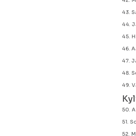
42. M
43. S
44. J
45. H
46. A
47. 
48. S
49. V
Kyl
50. 
51. S
52. M