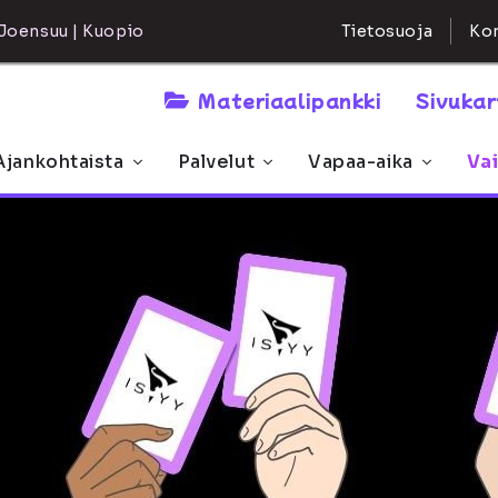
Kon
Joensuu | Kuopio
Tietosuoja
Materiaalipankki
Sivuka
Ajankohtaista
Palvelut
Vapaa-aika
Va