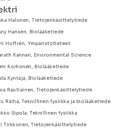
ktri
ska Halonen, Tietojenkäsittelytiede
nny Hansen, Biolääketiede
ni Hoffrén, Ympäristötieteet
arath Kannan, Environmental Science
mi Korhonen, Biolääketiede
nda Kyntäjä, Biolääketiede
isa Rautiainen, Tietojenkäsittelytiede
tu Räihä, Teknillinen fysiikka ja biolääketiede
ikko Sipola, Teknillinen fysiikka
lli Tirkkonen, Tietojenkäsittelytiede