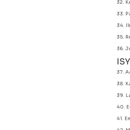
32. K
33. P
34. I
35. R
36. J
IS
37. A
38. 
39. L
40. E
41. E