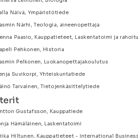
inerva Leinonen, Biologia
alla Näivä, Ympäristötiede
asmin Närhi, Teologia, aineenopettaja
enna Paasio, Kauppatieteet, Laskentatoimi ja rahoit
apeli Pehkonen, Historia
Jasmin Pelkonen, Luokanopettajakoulutus
enja Suvikorpi, Yhteiskuntatiede
äinö Tarvainen, Tietojenkäsittelytiede
terit
Antton Gustafsson, Kauppatiede
onja Hämäläinen, Laskentatoimi
iika Hiltunen, Kauppatieteet - International Busin