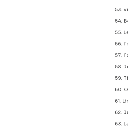
53. V
54. B
55. L
56. I
57. I
58. J
59. T
60. O
61. L
62. J
63. L