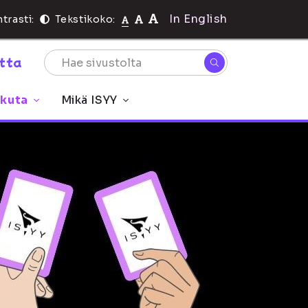
In English
trasti:
Tekstikoko:
rtta
ikuta
Mikä ISYY