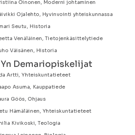
ristiina Oinonen, Moderni johtaminen
äivikki Ojalehto, Hyvinvointi yhteiskunnassa
lmari Seutu, Historia
eetta Venäläinen, Tietojenkäsittelytiede
uho Väisänen, Historia
YYn Demariopiskelijat
da Artti, Yhteiskuntatieteet
Kaapo Asuma, Kauppatiede
aura Göös, Ohjaus
etu Hämäläinen, Yhteiskuntatieteet
milia Kivikoski, Teologia