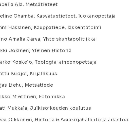
sabella Ala, Metsätieteet
eline Chamba, Kasvatustieteet, luokanopettaja
nni Hassinen, Kauppatiede, laskentatoimi
ino Amalia Jarva, Yhteiskuntapolitiikka
rkki Jokinen, Yleinen Historia
arko Koskelo, Teologia, aineenopettaja
nttu Kudjoi, Kirjallisuus
ljas Liehu, Metsätiede
ikko Miettinen, Fotoniikka
ati Mukkala, Julkisoikeuden koulutus
assi Oikkonen, Historia & Asiakirjahallinto ja arkistoa