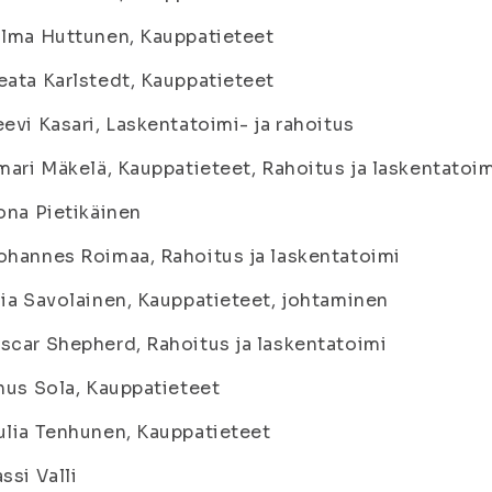
ilma Huttunen, Kauppatieteet
eata Karlstedt, Kauppatieteet
eevi Kasari, Laskentatoimi- ja rahoitus
lmari Mäkelä, Kauppatieteet, Rahoitus ja laskentatoi
lona Pietikäinen
ohannes Roimaa, Rahoitus ja laskentatoimi
iia Savolainen, Kauppatieteet, johtaminen
scar Shepherd, Rahoitus ja laskentatoimi
inus Sola, Kauppatieteet
ulia Tenhunen, Kauppatieteet
assi Valli