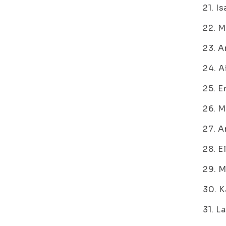
21. I
22. M
23. A
24. A
25. E
26. M
27. A
28. E
29. M
30. K
31. L