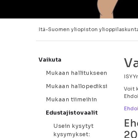
Itä-Suomen yliopiston ylioppilaskunt
Va
Vaikuta
Mukaan hallitukseen
ISYYn
Mukaan hallopediksi
Voit 
Ehdok
Mukaan tiimeihin
Ehdok
Edustajistovaalit
Eh
Usein kysytyt
20
kysymykset: