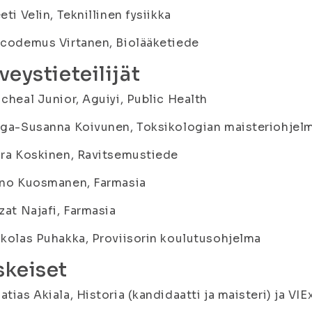
eeti Velin, Teknillinen fysiikka
icodemus Virtanen, Biolääketiede
veystieteilijät
icheal Junior, Aguiyi, Public Health
lga-Susanna Koivunen, Toksikologian maisteriohjel
ara Koskinen, Ravitsemustiede
ino Kuosmanen, Farmasia
zzat Najafi, Farmasia
ikolas Puhakka, Proviisorin koulutusohjelma
skeiset
atias Akiala, Historia (kandidaatti ja maisteri) ja VI