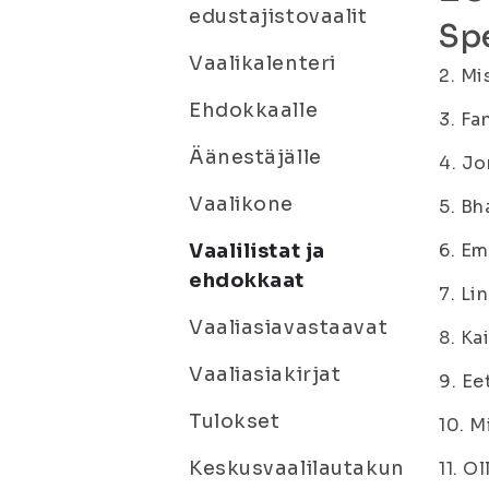
edustajistovaalit
Spe
Vaalikalenteri
2. Mi
Ehdokkaalle
3. Fa
Äänestäjälle
4. Jo
Vaalikone
5. Bh
Vaalilistat ja
6. Em
ehdokkaat
7. Li
Vaaliasiavastaavat
8. Ka
Vaaliasiakirjat
9. Ee
Tulokset
10. M
Keskusvaalilautakun
11. O