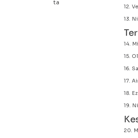
ta
12. V
13. N
Ter
14. M
15. O
16. S
17. A
18. E
19. N
Ke
20. M