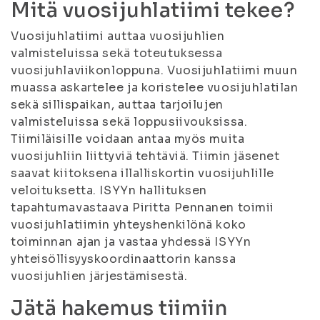
Mitä vuosijuhlatiimi tekee?
Vuosijuhlatiimi auttaa vuosijuhlien
valmisteluissa sekä toteutuksessa
vuosijuhlaviikonloppuna. Vuosijuhlatiimi muun
muassa askartelee ja koristelee vuosijuhlatilan
sekä sillispaikan, auttaa tarjoilujen
valmisteluissa sekä loppusiivouksissa.
Tiimiläisille voidaan antaa myös muita
vuosijuhliin liittyviä tehtäviä. Tiimin jäsenet
saavat kiitoksena illalliskortin vuosijuhlille
veloituksetta. ISYYn hallituksen
tapahtumavastaava Piritta Pennanen toimii
vuosijuhlatiimin yhteyshenkilönä koko
toiminnan ajan ja vastaa yhdessä ISYYn
yhteisöllisyyskoordinaattorin kanssa
vuosijuhlien järjestämisestä.
Jätä hakemus tiimiin