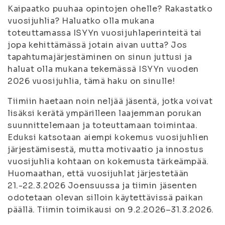
Kaipaatko puuhaa opintojen ohelle? Rakastatko
vuosijuhlia? Haluatko olla mukana
toteuttamassa ISYYn vuosijuhlaperinteitä tai
jopa kehittämässä jotain aivan uutta? Jos
tapahtumajärjestäminen on sinun juttusi ja
haluat olla mukana tekemässä ISYYn vuoden
2026 vuosijuhlia, tämä haku on sinulle!
Tiimiin haetaan noin neljää jäsentä, jotka voivat
lisäksi kerätä ympärilleen laajemman porukan
suunnittelemaan ja toteuttamaan toimintaa.
Eduksi katsotaan aiempi kokemus vuosijuhlien
järjestämisestä, mutta motivaatio ja innostus
vuosijuhlia kohtaan on kokemusta tärkeämpää.
Huomaathan, että vuosijuhlat järjestetään
21.-22.3.2026 Joensuussa ja tiimin jäsenten
odotetaan olevan silloin käytettävissä paikan
päällä. Tiimin toimikausi on 9.2.2026–31.3.2026.