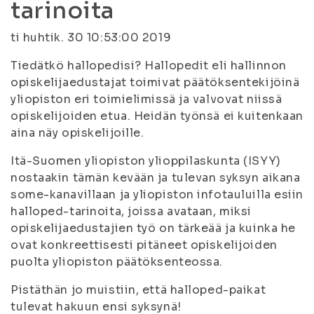
tarinoita
ti huhtik. 30 10:53:00 2019
Tiedätkö hallopedisi? Hallopedit eli hallinnon
opiskelijaedustajat toimivat päätöksentekijöinä
yliopiston eri toimielimissä ja valvovat niissä
opiskelijoiden etua. Heidän työnsä ei kuitenkaan
aina näy opiskelijoille.
Itä-Suomen yliopiston ylioppilaskunta (ISYY)
nostaakin tämän kevään ja tulevan syksyn aikana
some-kanavillaan ja yliopiston infotauluilla esiin
halloped-tarinoita, joissa avataan, miksi
opiskelijaedustajien työ on tärkeää ja kuinka he
ovat konkreettisesti pitäneet opiskelijoiden
puolta yliopiston päätöksenteossa.
Pistäthän jo muistiin, että halloped-paikat
tulevat hakuun ensi syksynä!