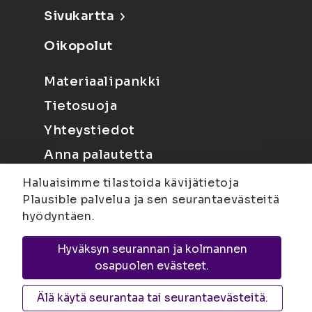
Sivukartta
Oikopolut
Materiaalipankki
Tietosuoja
Yhteystiedot
Anna palautetta
Haluaisimme tilastoida kävijätietoja
Plausible palvelua ja sen seurantaevästeitä
hyödyntäen.
Hyväksyn seurannan ja kolmannen
Joensuu
Suvantokatu 6, 80100 Joensuu |
osapuolen evästeet.
Kuopio
Yliopistonranta 15, PL 1627, 70211
Kuopio
Älä käytä seurantaa tai seurantaevästeitä.