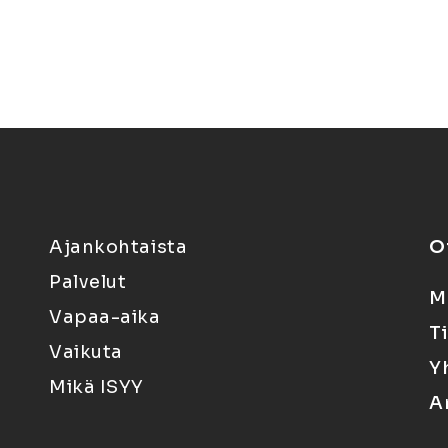
Ajankohtaista
O
Palvelut
M
Vapaa-aika
T
Vaikuta
Y
Mikä ISYY
A