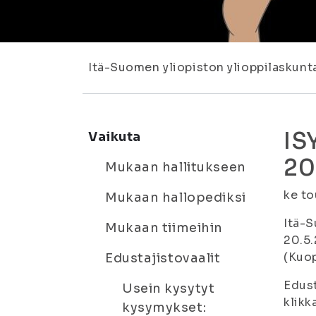
Itä-Suomen yliopiston ylioppilaskunt
IS
Vaikuta
20
Mukaan hallitukseen
ke to
Mukaan hallopediksi
Itä-S
Mukaan tiimeihin
20.5.
(Kuop
Edustajistovaalit
Edust
Usein kysytyt
klikk
kysymykset: