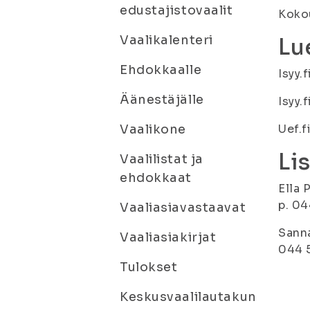
edustajistovaalit
Kokou
Vaalikalenteri
Lue
Ehdokkaalle
Isyy.
Äänestäjälle
Isyy.
Vaalikone
Uef.f
Li
Vaalilistat ja
ehdokkaat
Ella 
p. 0
Vaaliasiavastaavat
Sanna
Vaaliasiakirjat
044 
Tulokset
Keskusvaalilautakun