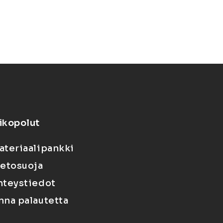
ikopolut
ateriaalipankki
ietosuoja
hteystiedot
nna palautetta