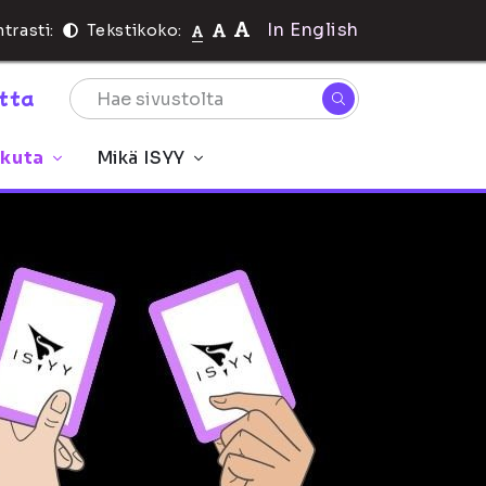
In English
trasti:
Tekstikoko:
rtta
ikuta
Mikä ISYY