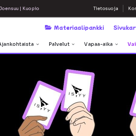
Kon
Joensuu | Kuopio
Tietosuoja
Materiaalipankki
Sivuka
Ajankohtaista
Palvelut
Vapaa-aika
Va