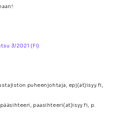
maan!
tsu 3/2021 (FI)
tajiston puheenjohtaja, epj(at)isyy.fi,
sihteeri, paasihteeri(at)isyy.fi, p.