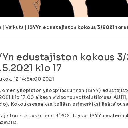
a
|
Vaikuta
|
ISYYn edustajiston kokous 3/2021 torst
YYn edustajiston kokous 3/
.5.2021 klo 17
ukok. 12 14:54:00 2021
uomen yliopiston ylioppilaskunnan (ISYY) edustajis
2021 klo 17.00 alkaen videoneuvottelutiloissa AU11
io). Kokouksessa käsitellään esimerkiksi lisätalousar
ajiston kokouskutsun 3/2021 löydät ISYYn materiaalip
aamalla.