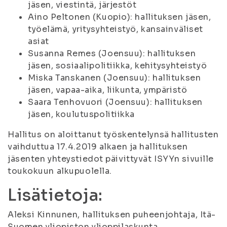
jäsen, viestintä, järjestöt
Aino Peltonen (Kuopio): hallituksen jäsen,
työelämä, yritysyhteistyö, kansainväliset
asiat
Susanna Remes (Joensuu): hallituksen
jäsen, sosiaalipolitiikka, kehitysyhteistyö
Miska Tanskanen (Joensuu): hallituksen
jäsen, vapaa-aika, liikunta, ympäristö
Saara Tenhovuori (Joensuu): hallituksen
jäsen, koulutuspolitiikka
Hallitus on aloittanut työskentelynsä hallitusten
vaihduttua 17.4.2019 alkaen ja hallituksen
jäsenten yhteystiedot päivittyvät ISYYn sivuille
toukokuun alkupuolella.
Lisätietoja:
Aleksi Kinnunen, hallituksen puheenjohtaja, Itä-
Suomen yliopiston ylioppilaskunta,