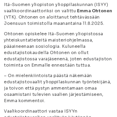
Itä-Suomen yliopiston ylioppilaskunnan (ISYY)
vaalikoordinaattoriksi on valittu
Emma Ohtonen
(YTK). Ohtonen on aloittanut tehtävässään
Joensuun toimistolla maanantaina 11.8.2025.
Ohtonen opiskelee Itä-Suomen yliopistossa
yhteiskuntatieteitä maisteriohjelmassa,
pääaineenaan sosiologia. Kuluneella
edustajistokaudella Ohtonen on ollut
edustajistossa varajäsenenä, joten edustajiston
toiminta on Emmalle ennestään tuttua.
– On mielenkiintoista päästä näkemään
edustajistovaalit ylioppilaskunnan työntekijänä,
ja toivon että pystyn ammentamaan omaa
osaamistani tulevien vaalien järjestämiseen,
Emma kommentoi.
Vaalikoordinaattori vastaa ISYYn