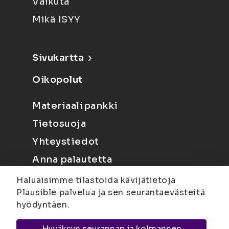
Vaikuta
Mikä ISYY
Sivukartta
Oikopolut
Materiaalipankki
Tietosuoja
Yhteystiedot
Anna palautetta
Haluaisimme tilastoida kävijätietoja
Plausible palvelua ja sen seurantaevästeitä
hyödyntäen.
Hyväksyn seurannan ja kolmannen