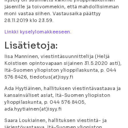
jäsenille ja toivommekin, että mahdollisimman
moni vastaa siihen. Vastausaika päättyy
28.11.2019 klo 23.59.
Linkki kyselylomakkeeseen.
Lisätietoja:
Iisa Manninen, viestintäsuunnittelija (Heljä
Koistisen opintovapaan sijainen 31.5.2020 asti),
Itä-Suomen yliopiston ylioppilaskunta, p. 044
576 8426, tiedotus(at)isyy.fi
Ada Hyytiäinen, hallituksen viestintävastaava ja
kansainväliset asiat, Itä-Suomen yliopiston
ylioppilaskunta, p. 044 576 8405,
ada.hyytiainen(at)isyy.fi
Saara Loukiainen, hallituksen viestintä- ja
järjestövastaava, Itä-Suomen yliopiston