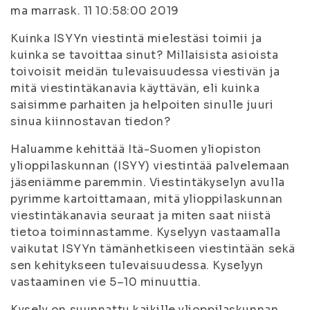
ma marrask. 11 10:58:00 2019
Kuinka ISYYn viestintä mielestäsi toimii ja
kuinka se tavoittaa sinut? Millaisista asioista
toivoisit meidän tulevaisuudessa viestivän ja
mitä viestintäkanavia käyttävän, eli kuinka
saisimme parhaiten ja helpoiten sinulle juuri
sinua kiinnostavan tiedon?
Haluamme kehittää Itä-Suomen yliopiston
ylioppilaskunnan (ISYY) viestintää palvelemaan
jäseniämme paremmin. Viestintäkyselyn avulla
pyrimme kartoittamaan, mitä ylioppilaskunnan
viestintäkanavia seuraat ja miten saat niistä
tietoa toiminnastamme. Kyselyyn vastaamalla
vaikutat ISYYn tämänhetkiseen viestintään sekä
sen kehitykseen tulevaisuudessa. Kyselyyn
vastaaminen vie 5–10 minuuttia.
Kysely on suunnattu kaikille ylioppilaskunnan