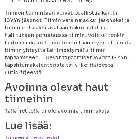
Ei toiminnassa olevia tiimejä
Tiimien toimintaan voivat osallistua kaikki
ISYYn jäsenet. Tiimin varsinaiseksi jäseneksi ja
tiiminjohtajaksi avataan hakukuulutus
hallituksen perustaessa tiimin. Voit kuitenkin
lähteä mukaan tiimin toimintaan myös ottamalla
tiimiin yhteyttä tai ilmestymällä tiimin
tapaamiseen. Tulevat tapaamiset löydät ISYYn
tapahtumakalenterista tai viikoittaisesta
uutiskirjeestä.
Avoinna olevat haut
tiimeihin
Tällä hetkellä ei ole avoimia tiimihakuja.
Lue lisää:
Tiimien yhteystiedot