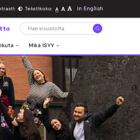
In English
trasti:
Tekstikoko:
rtta
ikuta
Mikä ISYY