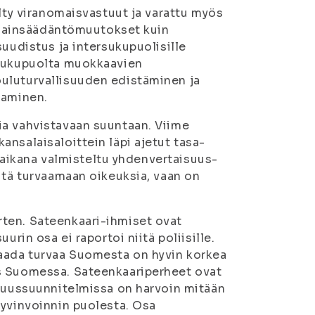
elty viranomaisvastuut ja varattu myös
t lainsäädäntömuutokset kuin
suudistus ja intersukupuolisille
 sukupuolta muokkaavien
uluturvallisuuden edistäminen ja
taminen.
ia vahvistavaan suuntaan. Viime
nsalaisaloittein läpi ajetut tasa-
n aikana valmisteltu yhdenvertaisuus-
itä turvaamaan oikeuksia, vaan on
ten. Sateenkaari-ihmiset ovat
urin osa ei raportoi niitä poliisille.
aada turvaa Suomesta on hyvin korkea
ös Suomessa. Sateenkaariperheet ovat
isuussuunnitelmissa on harvoin mitään
hyvinvoinnin puolesta. Osa