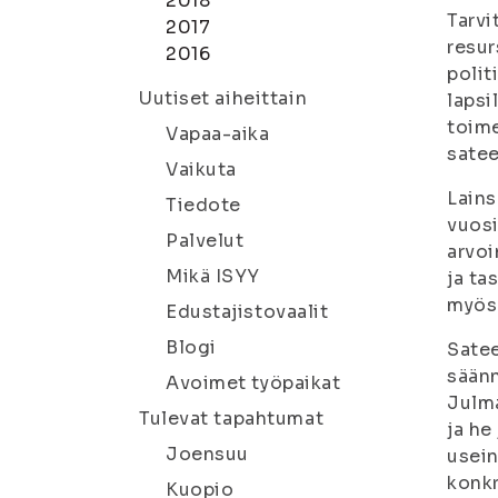
2018
Tarvi
2017
resur
2016
polit
Uutiset aiheittain
lapsi
toime
Vapaa-aika
satee
Vaikuta
Lains
Tiedote
vuosi
Palvelut
arvoi
Mikä ISYY
ja ta
myös 
Edustajistovaalit
Blogi
Satee
säänn
Avoimet työpaikat
Julma
Tulevat tapahtumat
ja he
Joensuu
usein
konkr
Kuopio