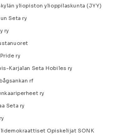
kylän yliopiston ylioppilaskunta (JYY)
un Seta ry
y ry
ustanuoret
Pride ry
is-Karjalan Seta Hobiles ry
bågsankan rf
nkaariperheet ry
a Seta ry
ry
lidemokraattiset Opiskelijat SONK