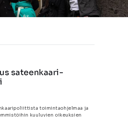
aus sateenkaari-
i
nkaaripoliittista toimintaohjelmaa ja
emmistöihin kuuluvien oikeuksien