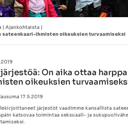
a
|
Ajankohtaista
|
us sateenkaari-ihmisten oikeuksien turvaamiseksi
.2019
järjestöä: On aika ottaa harpp
isten oikeuksien turvaamiseks
lausuma 17.5.2019
lekirjoittaneet järjestöt vaadimme kansallista satee
päin katsovaa toimintaa seksuaali- ja sukupuoliväh
tamiseksi.