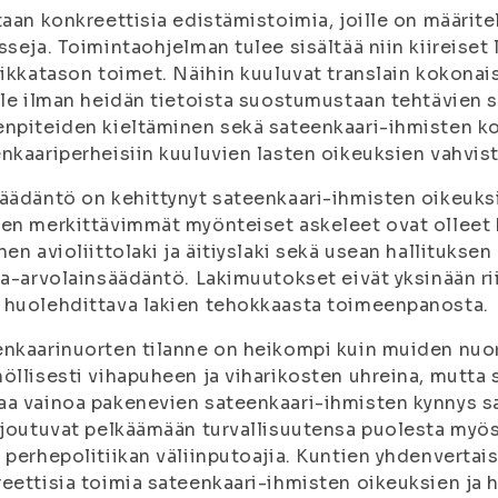
taan konkreettisia edistämistoimia, joille on määrit
sseja. Toimintaohjelman tulee sisältää niin kiireise
iikkatason toimet. Näihin kuuluvat translain kokonai
lle ilman heidän tietoista suostumustaan tehtävien
npiteiden kieltäminen sekä sateenkaari-ihmisten ko
nkaariperheisiin kuuluvien lasten oikeuksien vahvis
äädäntö on kehittynyt sateenkaari-ihmisten oikeuks
en merkittävimmät myönteiset askeleet ovat olleet ka
nen avioliittolaki ja äitiyslaki sekä usean hallitukse
sa-arvolainsäädäntö. Lakimuutokset eivät yksinään ri
huolehdittava lakien tehokkaasta toimeenpanosta.
nkaarinuorten tilanne on heikompi kuin muiden nuor
öllisesti vihapuheen ja viharikosten uhreina, mutta su
a vainoa pakenevien sateenkaari-ihmisten kynnys s
 joutuvat pelkäämään turvallisuutensa puolesta my
 perhepolitiikan väliinputoajia. Kuntien yhdenverta
eettisia toimia sateenkaari-ihmisten oikeuksien ja 