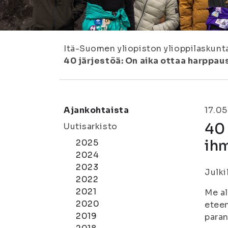
Itä-Suomen yliopiston ylioppilaskunt
40 järjestöä: On aika ottaa harppa
Ajankohtaista
17.05
40 
Uutisarkisto
ihm
2025
2024
2023
Julki
2022
2021
Me al
2020
eteen
2019
paran