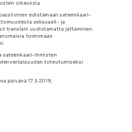
isten oikeuksia.
 passiivinen edistämään sateenkaari-
attomuudesta seksuaali- ja
t translain uudistamatta jättäminen.
iranomaisia toimimaan
i.
ja sateenkaari-ihmisten
yhdenvertaisuuden toteutumiseksi
na päivänä 17.5.2019,