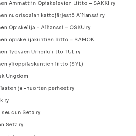
n Ammattiin Opiskelevien Liitto – SAKKI ry
n nuorisoalan kattojärjestö Allianssi ry
n Opiskelija – Allianssi – OSKU ry
n opiskelijakuntien liitto – SAMOK
n Työväen Urheiluliitto TUL ry
n ylioppilaskuntien liitto (SYL)
sk Ungdom
lasten ja -nuorten perheet ry
k ry
 seudun Seta ry
n Seta ry