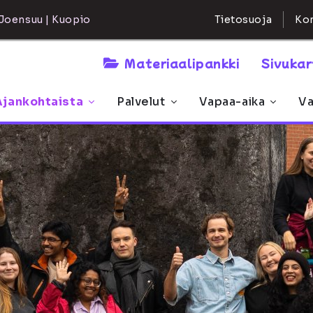
Kon
Joensuu | Kuopio
Tietosuoja
Materiaalipankki
Sivuka
Ajankohtaista
Palvelut
Vapaa-aika
Va