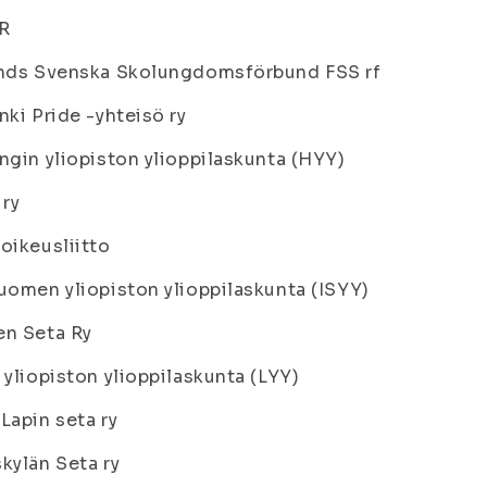
R
ands Svenska Skolungdomsförbund FSS rf
nki Pride -yhteisö ry
ngin yliopiston ylioppilaskunta (HYY)
 ry
oikeusliitto
uomen yliopiston ylioppilaskunta (ISYY)
en Seta Ry
 yliopiston ylioppilaskunta (LYY)
Lapin seta ry
kylän Seta ry