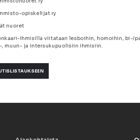
mmistonuoret ry
misto-opiskelijat ry
ät nuoret
nkaari-ihmisillä viitataan lesboihin, homoihin, bi-/
-, muun- ja intersukupuolisiin ihmisiin.
UTISLISTAUKSEEN