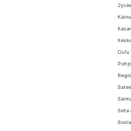
Jyväs
Kainu
Kasar
Kesk
Oulu 
Pohjo
Regn
Satee
Saima
Seta 
Sosia