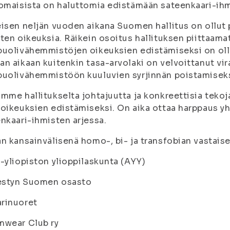
omaisista on haluttomia edistämään sateenkaari-ihm
isen neljän vuoden aikana Suomen hallitus on ollut
ten oikeuksia. Räikein osoitus hallituksen piittaam
uolivähemmistöjen oikeuksien edistämiseksi on ollu
n aikaan kuitenkin tasa-arvolaki on velvoittanut v
uolivähemmistöön kuuluvien syrjinnän poistamiseks
mme hallitukselta johtajuutta ja konkreettisia teko
oikeuksien edistämiseksi. On aika ottaa harppaus 
nkaari-ihmisten arjessa.
n kansainvälisenä homo-, bi- ja transfobian vastaise
-yliopiston ylioppilaskunta (AYY)
styn Suomen osasto
rinuoret
mwear Club ry