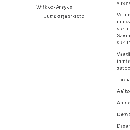
viran
Wiikko-Ärsyke
Viime
Uutiskirjearkisto
ihmis
sukup
Samaa
sukup
Vaadi
ihmis
satee
Tänää
Aalto
Amne
Dema
Drea