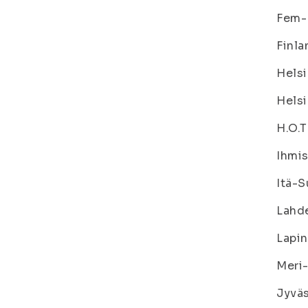
Fem-
Finl
Helsi
Helsi
H.O.T
Ihmis
Itä-S
Lahd
Lapin
Meri-
Jyväs