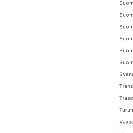
Suome
Suome
Suome
Suome
Suome
Suome
Sven
Trans
Trase
Turun
Vaasa