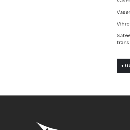
Vase
Vasem
Vihre
Satee
trans
U