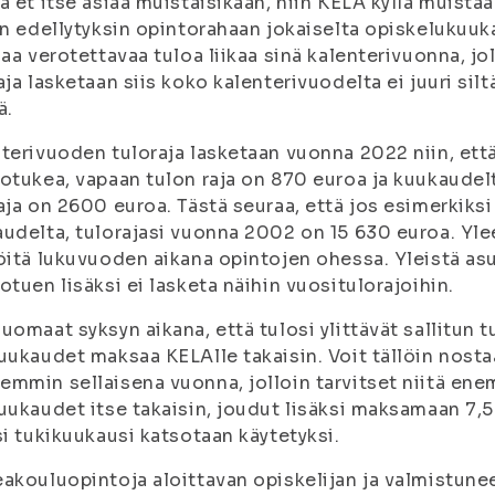
a et itse asiaa muistaisikaan, niin KELA kyllä muista
in edellytyksin opintorahaan jokaiselta opiskelukuuka
saa verotettavaa tuloa liikaa sinä kalenterivuonna, j
aja lasketaan siis koko kalenterivuodelta ei juuri sil
ä.
terivuoden tuloraja lasketaan vuonna 2022 niin, että
otukea, vapaan tulon raja on 870 euroa ja kuukaudelt
aja on 2600 euroa. Tästä seuraa, että jos esimerkiks
udelta, tulorajasi vuonna 2002 on 15 630 euroa. Yleens
öitä lukuvuoden aikana opintojen ohessa. Yleistä as
otuen lisäksi ei lasketa näihin vuositulorajoihin.
uomaat syksyn aikana, että tulosi ylittävät sallitun t
uukaudet maksaa KELAlle takaisin. Voit tällöin nost
mmin sellaisena vuonna, jolloin tarvitset niitä en
uukaudet itse takaisin, joudut lisäksi maksamaan 7,5
si tukikuukausi katsotaan käytetyksi.
akouluopintoja aloittavan opiskelijan ja valmistunee