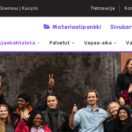
Kon
Joensuu | Kuopio
Tietosuoja
Materiaalipankki
Sivuka
Ajankohtaista
Palvelut
Vapaa-aika
Va