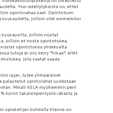
a. Korkeakouluopiskelija on oikeutettu
udelta. Yksi edellytyksistä on, ettet
olloin opintorahaa saat. Opintotuen
tä kuukaudelta, jolloin olet esimerkiksi
 kuukausilta, jolloin nostat
a, jolloin et nosta opintotukea,
i nostat opintotukea yhdeksältä
ä tuloja ei siis kerry ”liikaa”, ellet
umistukea, jota saatat saada
ulon rajan, tulee ylimääräiset
aa palautetut opintorahat uudestaan
emmän. Mikäli KELA myöhemmin perii
 % koron takaisinperitystä rahasta ja
n opiskelijan kohdalla tilanne on