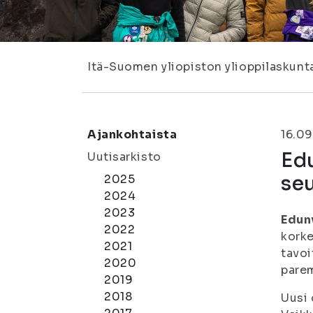
Itä-Suomen yliopiston ylioppilaskunt
Ajankohtaista
16.0
Edu
Uutisarkisto
se
2025
2024
2023
Edun
2022
korke
2021
tavoi
2020
parem
2019
2018
Uusi 