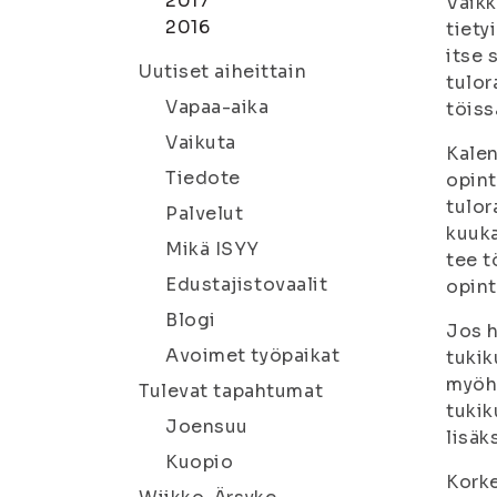
2017
Vaikk
2016
tiety
itse 
Uutiset aiheittain
tulor
Vapaa-aika
töiss
Vaikuta
Kalen
Tiedote
opint
tulor
Palvelut
kuuka
Mikä ISYY
tee t
Edustajistovaalit
opint
Blogi
Jos h
Avoimet työpaikat
tukik
myöhe
Tulevat tapahtumat
tukik
Joensuu
lisäk
Kuopio
Korke