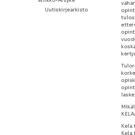
Wiikko-Ärsyke
vähän
Uutiskirjearkisto
opint
tulos
ettei
opint
vuode
koska
kerty
Tulor
korke
opisk
opint
laske
Mikäl
KELAn
Kela.
Kela.