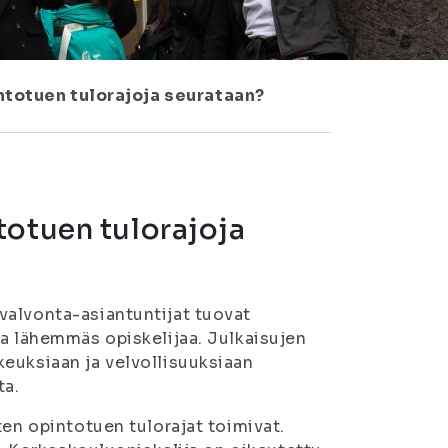
ntotuen tulorajoja seurataan?
totuen tulorajoja
valvonta-asiantuntijat tuovat
ta lähemmäs opiskelijaa. Julkaisujen
euksiaan ja velvollisuuksiaan
ta.
ten opintotuen tulorajat toimivat.