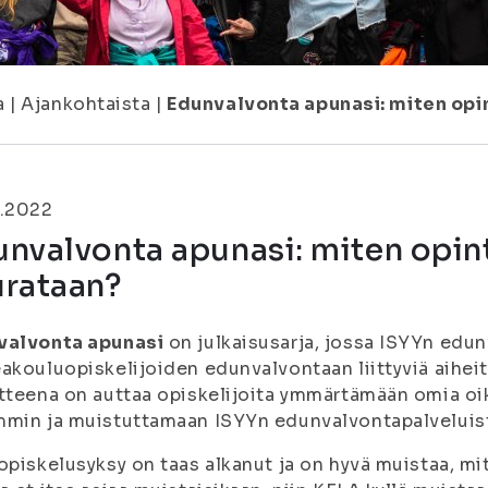
a
|
Ajankohtaista
|
Edunvalvonta apunasi: miten opi
9.2022
nvalvonta apunasi: miten opin
urataan?
valvonta apunasi
on julkaisusarja, jossa ISYYn edun
akouluopiskelijoiden edunvalvontaan liittyviä aihei
tteena on auttaa opiskelijoita ymmärtämään omia oik
min ja muistuttamaan ISYYn edunvalvontapalveluis
opiskelusyksy on taas alkanut ja on hyvä muistaa, mi