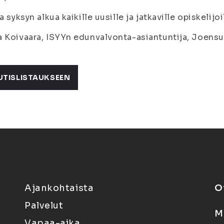
ta syksyn alkua kaikille uusille ja jatkaville opiskelijoi
 Koivaara, ISYYn edunvalvonta-asiantuntija, Joens
UTISLISTAUKSEEN
Ajankohtaista
O
Palvelut
M
Vapaa-aika