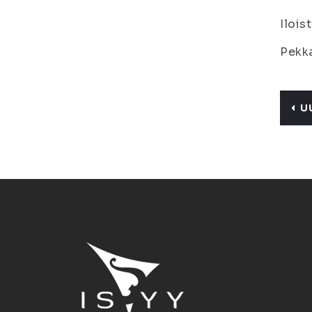
Ilois
Pekka
U