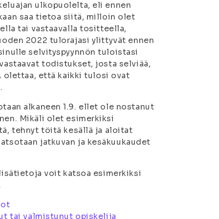
eluajan ulkopuolelta, eli ennen
aan saa tietoa siitä, milloin olet
lla tai vastaavalla tositteella,
vuoden 2022 tulorajasi ylittyvät ennen
sinulle selvityspyynnön tuloistasi
vastaavat todistukset, josta selviää,
 olettaa, että kaikki tulosi ovat
.
otaan alkaneen 1.9. ellet ole nostanut
nen. Mikäli olet esimerkiksi
, tehnyt töitä kesällä ja aloitat
katsotaan jatkuvan ja kesäkuukaudet
lisätietoja voit katsoa esimerkiksi
.
lot
t tai valmistunut opiskelija