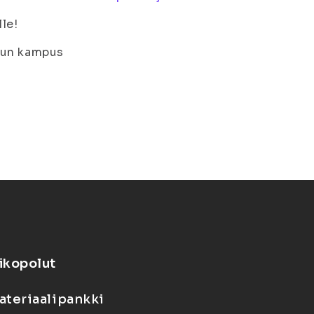
lle!
uun kampus
ikopolut
ateriaalipankki