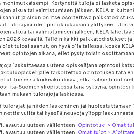
 monimutkaisempi. Kertyneitä tuloja ei lasketa opisk
ojen alkua tai valmistumisen jälkeen. KELA ei kuitenk
i saanut ja sinun on itse osoitettava palkkatodistukse
vät tulorajasi ole opintokuukausina ylittyneet. Jos 
ojen alkua tai valmistumisen jälkeen, KELA lähettää 
n 2023 keväällä. Tällöin kaikki palkkatodistukset ja 
 olet tulosi saanut, on hyvä olla tallessa, koska KELA
neet opintojen aikana, ellet pysty toisin osoittamaan
ajoja laskettaessa uutena opiskelijana opintosi kats
akouluopiskelijalle tarkoitettua opintotukea tätä en
ellut toisessa korkeakoulussa, etkä valmistunut sieltä
osi Itä-Suomen yliopistossa tänä syksynä, opintosi 
taan mukaan tulorajoja laskiessa.
i tulorajat ja niiden laskeminen jäi huolestuttamaan 
 nettisivuilta tai kysellä neuvoja ylioppilaskunnasta
fi, avautuu uuteen välilehteen:
Opintotuki > Omat tu
fi, avautuu uuteen välilehteen:
Omat tulot > Aloittanu