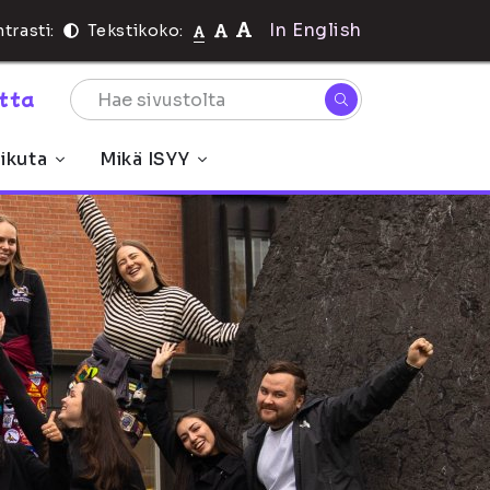
In English
trasti:
Tekstikoko:
rtta
ikuta
Mikä ISYY