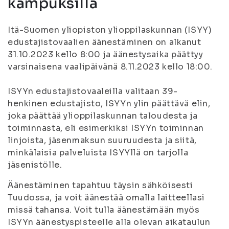
kampuksilla
Itä-Suomen yliopiston ylioppilaskunnan (ISYY)
edustajistovaalien äänestäminen on alkanut
31.10.2023 kello 8:00 ja äänestysaika päättyy
varsinaisena vaalipäivänä 8.11.2023 kello 18:00.
ISYYn edustajistovaaleilla valitaan 39-
henkinen edustajisto, ISYYn ylin päättävä elin,
joka päättää ylioppilaskunnan taloudesta ja
toiminnasta, eli esimerkiksi ISYYn toiminnan
linjoista, jäsenmaksun suuruudesta ja siitä,
minkälaisia palveluista ISYYllä on tarjolla
jäsenistölle.
Äänestäminen tapahtuu täysin sähköisesti
Tuudossa, ja voit äänestää omalla laitteellasi
missä tahansa. Voit tulla äänestämään myös
ISYYn äänestyspisteelle alla olevan aikataulun