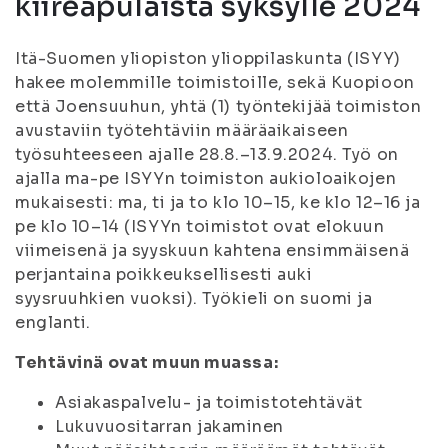
kiireapulaista syksylle 2024
Itä-Suomen yliopiston ylioppilaskunta (ISYY)
hakee molemmille toimistoille, sekä Kuopioon
että Joensuuhun, yhtä (1) työntekijää toimiston
avustaviin työtehtäviin määräaikaiseen
työsuhteeseen ajalle 28.8.–13.9.2024. Työ on
ajalla ma-pe ISYYn toimiston aukioloaikojen
mukaisesti: ma, ti ja to klo 10–15, ke klo 12–16 ja
pe klo 10–14 (ISYYn toimistot ovat elokuun
viimeisenä ja syyskuun kahtena ensimmäisenä
perjantaina poikkeuksellisesti auki
syysruuhkien vuoksi). Työkieli on suomi ja
englanti.
Tehtävinä ovat muun muassa:
Asiakaspalvelu- ja toimistotehtävät
Lukuvuositarran jakaminen