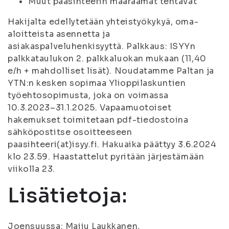
Muut pääsihteerin määräämät tehtävät
Hakijalta edellytetään yhteistyökykyä, oma-
aloitteista asennetta ja
asiakaspalveluhenkisyyttä. Palkkaus: ISYYn
palkkataulukon 2. palkkaluokan mukaan (11,40
e/h + mahdolliset lisät). Noudatamme Paltan ja
YTN:n kesken sopimaa Ylioppilaskuntien
työehtosopimusta, joka on voimassa
10.3.2023–31.1.2025. Vapaamuotoiset
hakemukset toimitetaan pdf-tiedostoina
sähköpostitse osoitteeseen
paasihteeri(at)isyy.fi. Hakuaika päättyy 3.6.2024
klo 23.59. Haastattelut pyritään järjestämään
viikolla 23.
Lisätietoja:
Joensuussa: Maiju Laukkanen,