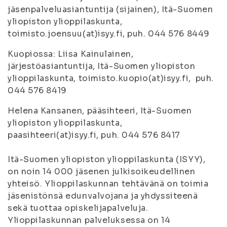
jäsenpalveluasiantuntija (sijainen), Itä-Suomen
yliopiston ylioppilaskunta,
toimisto.joensuu(at)isyy.fi, puh. 044 576 8449
Kuopiossa: Liisa Kainulainen,
järjestöasiantuntija, Itä-Suomen yliopiston
ylioppilaskunta, toimisto.kuopio(at)isyy.fi, puh.
044 576 8419
Helena Kansanen, pääsihteeri, Itä-Suomen
yliopiston ylioppilaskunta,
paasihteeri(at)isyy.fi, puh. 044 576 8417
Itä-Suomen yliopiston ylioppilaskunta (ISYY),
on noin 14 000 jäsenen julkisoikeudellinen
yhteisö. Ylioppilaskunnan tehtävänä on toimia
jäsenistönsä edunvalvojana ja yhdyssiteenä
sekä tuottaa opiskelijapalveluja.
Ylioppilaskunnan palveluksessa on 14