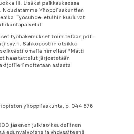
okka III. Lisäksi palkkauksessa
t. Noudatamme Ylioppilaskuntien
eaika. Työsuhde-etuihin kuuluvat
liikuntapalvelut.
oiset työhakemukset toimitetaan pdf-
)isyy.fi. Sähköpostiin otsikko
 selkeästi omalla nimelläsi “Matti
t haastattelut järjestetään
akijoille ilmoitetaan asiasta
iopiston ylioppilaskunta, p. 044 576
 000 jäsenen julkisoikeudellinen
sä edunvalvojana ja yhdyssiteenä