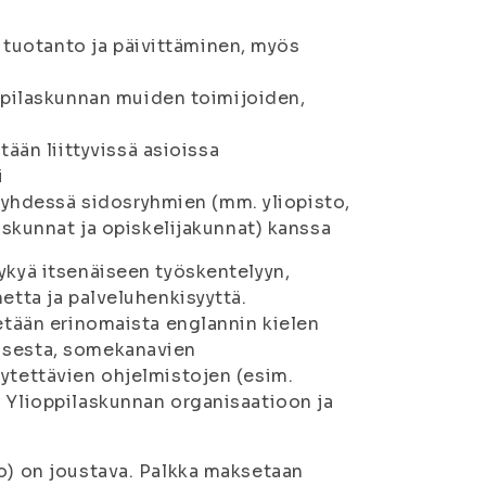
n tuotanto ja päivittäminen, myös
ppilaskunnan muiden toimijoiden,
ään liittyvissä asioissa
i
 yhdessä sidosryhmien (mm. yliopisto,
skunnat ja opiskelijakunnat) kanssa
ykyä itsenäiseen työskentelyyn,
etta ja palveluhenkisyyttä.
tetään erinomaista englannin kielen
misesta, somekanavien
äytettävien ohjelmistojen (esim.
. Ylioppilaskunnan organisaatioon ja
ko) on joustava. Palkka maksetaan