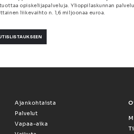
tuottaa opiskelijapalveluja. Ylioppilaskunnan palvelu
ttainen liikevaihto n. 1,6 miljoonaa euroa.
UTISLISTAUKSEEN
Ajankohtaista
O
Palvelut
M
Vapaa-aika
T