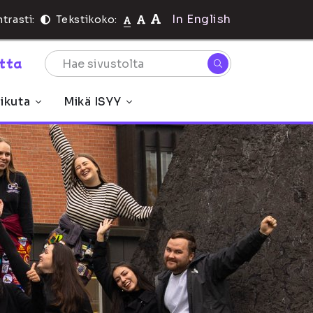
In English
trasti:
Tekstikoko:
rtta
ikuta
Mikä ISYY