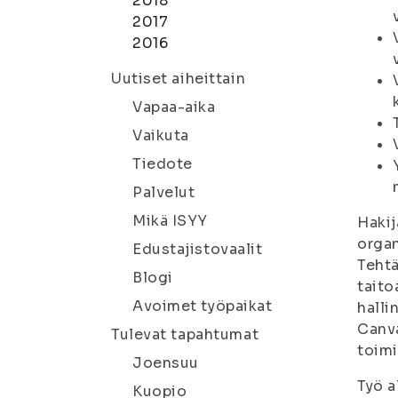
2018
2017
2016
Uutiset aiheittain
Vapaa-aika
Vaikuta
Tiedote
Palvelut
Mikä ISYY
Hakij
organ
Edustajistovaalit
Tehtä
Blogi
taito
Avoimet työpaikat
halli
Canva
Tulevat tapahtumat
toimi
Joensuu
Työ a
Kuopio