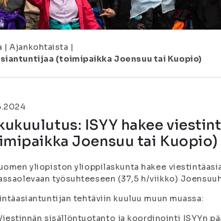
a
|
Ajankohtaista
|
siantuntijaa (toimipaikka Joensuu tai Kuopio)
6.2024
ukuulutus: ISYY hakee viestint
imipaikka Joensuu tai Kuopio)
uomen yliopiston ylioppilaskunta hakee viestintäasia
ssaolevaan työsuhteeseen (37,5 h/viikko) Joensuuh
intäasiantuntijan tehtäviin kuuluu muun muassa:
Viestinnän sisällöntuotanto ja koordinointi ISYYn pä