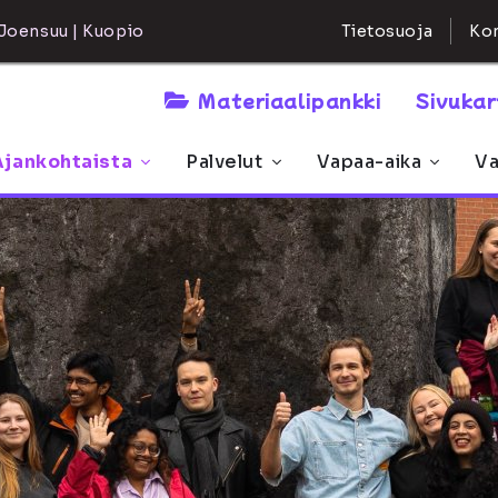
Kon
Joensuu | Kuopio
Tietosuoja
Materiaalipankki
Sivuka
Ajankohtaista
Palvelut
Vapaa-aika
Va