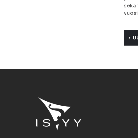
sekä 
vuosi
U