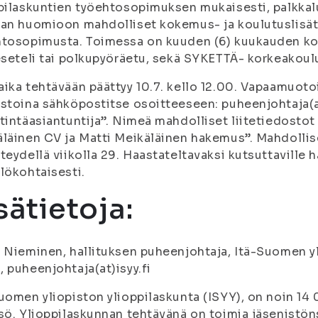
pilaskuntien työehtosopimuksen mukaisesti, palkkalu
aan huomioon mahdolliset kokemus- ja koulutuslisä
tosopimusta. Toimessa on kuuden (6) kuukauden ko
eseteli tai polkupyöräetu, sekä SYKETTÄ- korkeakoulu
ika tehtävään päättyy 10.7. kello 12.00. Vapaamuot
stoina sähköpostitse osoitteeseen: puheenjohtaja(at
tintäasiantuntija”. Nimeä mahdolliset liitetiedostot
läinen CV ja Matti Meikäläinen hakemus”. Mahdollise
teydellä viikolla 29. Haastateltavaksi kutsuttaville h
lökohtaisesti.
sätietoja:
 Nieminen, hallituksen puheenjohtaja, Itä-Suomen yl
 puheenjohtaja(at)isyy.fi
uomen yliopiston ylioppilaskunta (ISYY), on noin 14
sö. Ylioppilaskunnan tehtävänä on toimia jäsenistön