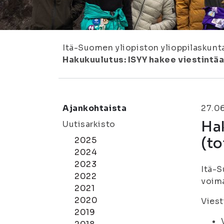
Itä-Suomen yliopiston ylioppilaskunt
Hakukuulutus: ISYY hakee viestintäa
Ajankohtaista
27.0
Hak
Uutisarkisto
(to
2025
2024
2023
Itä-S
2022
voima
2021
2020
Viest
2019