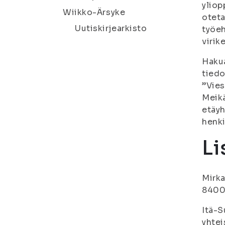
yliop
Wiikko-Ärsyke
otet
Uutiskirjearkisto
työeh
virik
Hakua
tiedo
”Vies
Meikä
etäyh
henki
Li
Mirka
8400,
Itä-S
yhtei