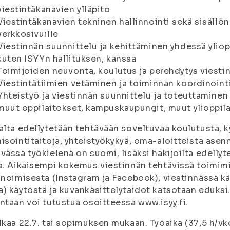
viestintäkanavien ylläpito
Viestintäkanavien tekninen hallinnointi sekä sisällö
verkkosivuille
Viestinnän suunnittelu ja kehittäminen yhdessä ylio
kuten ISYYn hallituksen, kanssa
Toimijoiden neuvonta, koulutus ja perehdytys viestint
Viestintätiimien vetäminen ja toiminnan koordinoint
Yhteistyö ja viestinnän suunnittelu ja toteuttaminen
muut oppilaitokset, kampuskaupungit, muut ylioppila
alta edellytetään tehtävään soveltuvaa koulutusta, k
isointitaitoja, yhteistyökykyä, oma-aloitteista asenn
vässä työkielenä on suomi, lisäksi hakijoilta edelly
a. Aikaisempi kokemus viestinnän tehtävissä toimi
nnoimisesta (Instagram ja Facebook), viestinnässä k
) käytöstä ja kuvankäsittelytaidot katsotaan eduksi
ntaan voi tutustua osoitteessa www.isyy.fi.
lkaa 22.7. tai sopimuksen mukaan. Työaika (37,5 h/v