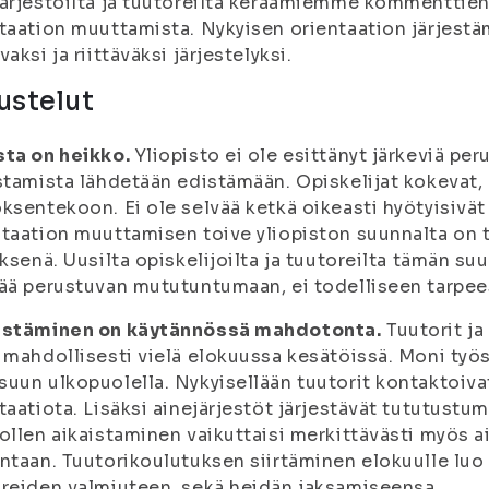
ärjestöiltä ja tuutoreilta keräämiemme kommenttie
taation muuttamista. Nykyisen orientaation järjest
vaksi ja riittäväksi järjestelyksi.
ustelut
sta on heikko.
Yliopisto ei ole esittänyt järkeviä per
stamista lähdetään edistämään. Opiskelijat kokevat, e
ksentekoon. Ei ole selvää ketkä oikeasti hyötyisivät
taation muuttamisen toive yliopiston suunnalta on tul
yksenä. Uusilta opiskelijoilta ja tuutoreilta tämän su
ää perustuvan mututuntumaan, ei todelliseen tarpee
estäminen on käytännössä mahdotonta.
Tuutorit ja
 mahdollisesti vielä elokuussa kesätöissä. Moni työ
uun ulkopuolella. Nykyisellään tuutorit kontaktoivat
taatiota. Lisäksi ainejärjestöt järjestävät tututust
ollen aikaistaminen vaikuttaisi merkittävästi myös a
ntaan. Tuutorikoulutuksen siirtäminen elokuulle luo 
reiden valmiuteen, sekä heidän jaksamiseensa.