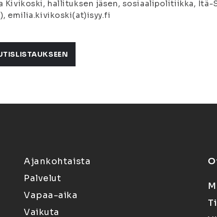
a Kivikoski, hallituksen jäsen, sosiaalipolitiikka, It
), emilia.kivikoski(at)isyy.fi
UTISLISTAUKSEEN
Ajankohtaista
O
Palvelut
M
Vapaa-aika
T
Vaikuta