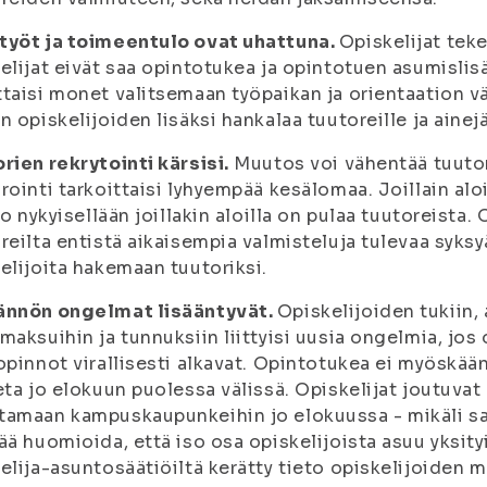
työt ja toimeentulo ovat uhattuna.
Opiskelijat tek
elijat eivät saa opintotukea ja opintotuen asumislis
taisi monet valitsemaan työpaikan ja orientaation vä
n opiskelijoiden lisäksi hankalaa tuutoreille ja ainejä
rien rekrytointi kärsisi.
Muutos voi vähentää tuutore
rointi tarkoittaisi lyhyempää kesälomaa. Joillain al
 jo nykyisellään joillakin aloilla on pulaa tuutoreista
reilta entistä aikaisempia valmisteluja tulevaa syks
elijoita hakemaan tuutoriksi.
ännön ongelmat lisääntyvät.
Opiskelijoiden tukiin,
maksuihin ja tunnuksiin liittyisi uusia ongelmia, jos
opinnot virallisesti alkavat. Opintotukea ei myöskään
eta jo elokuun puolessa välissä. Opiskelijat joutuvat
tamaan kampuskaupunkeihin jo elokuussa - mikäli s
ää huomioida, että iso osa opiskelijoista asuu yksit
elija-asuntosäätiöiltä kerätty tieto opiskelijoiden