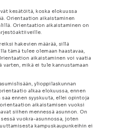
evät kesätöitä, koska elokuussa
ää. Orientaation aikaistaminen
lillä. Orientaation aikaistaminen on
rjestöaktiiveille.
iksi hakevien määrää, sillä
oilla tämä tulee olemaan haastavaa,
. Orientaation aikaistaminen voi vaatia
yä varten, mikä ei tule kannustamaan
 asumislisään, ylioppilaskunnan
 orientaatio alkaa elokuussa, ennen
 saa ennen syyskuuta, ellei opintoja
 orientaation aikaistamisen vuoksi
aavat siihen mennessä asunnon. On
yisessä vuokra-asunnossa, joten
 muuttamisesta kampuskaupunkeihin ei