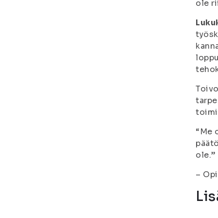
ole ri
Luku
työsk
kanna
loppu
tehok
Toivo
tarpe
toimi
“Me o
päätö
ole.”
– Op
Lis