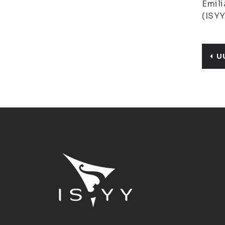
Emili
(ISYY
U