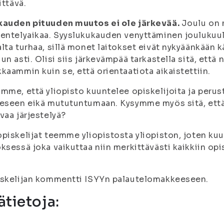
ittävä.
kauden pituuden muutos ei ole järkevää.
Joulu on 
entelyaikaa. Syyslukukauden venyttäminen jouluku
lta turhaa, sillä monet laitokset eivät nykyäänkään 
un asti. Olisi siis järkevämpää tarkastella sitä, että
kaammin kuin se, että orientaatiota aikaistettiin.
mme, että yliopisto kuuntelee opiskelijoita ja peru
eseen eikä mututuntumaan. Kysymme myös sitä, että 
vaa järjestelyä?
piskelijat teemme yliopistosta yliopiston, joten k
ksessä joka vaikuttaa niin merkittävästi kaikkiin opis
iskelijan kommentti ISYYn palautelomakkeeseen.
ätietoja: