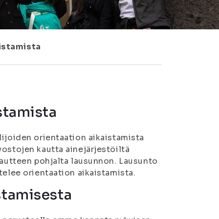
aistamista
istamista
lijoiden orientaation aikaistamista
ostojen kautta ainejärjestöiltä
alautteen pohjalta lausunnon. Lausunto
telee orientaation aikaistamista.
stamisesta