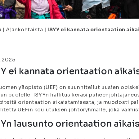
a
|
Ajankohtaista
|
ISYY ei kannata orientaation aik
0.2025
Y ei kannata orientaation aika
uomen yliopisto (UEF) on suunnitellut uusien opiske
un puolelle. ISYYn hallitus keräsi puheenjohtajaneuv
piteitä orientaation aikaistamisesta, ja muodosti p
litetty UEFin koulutuksen johtoryhmälle, joka valmis
Yn lausunto orientaation aikai