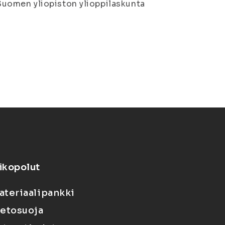
ä-Suomen yliopiston ylioppilaskunta
ikopolut
ateriaalipankki
ietosuoja