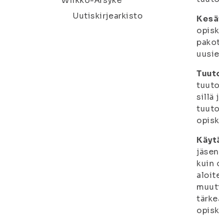
Wiikko-Ärsyke
Uutiskirjearkisto
Kesä
opisk
pakot
uusie
Tuuto
tuuto
sillä
tuuto
opisk
Käyt
jäsen
kuin 
aloit
muut
tärke
opisk