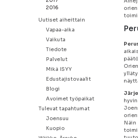
2017
Ainej
2016
orien
toimi
Uutiset aiheittain
Per
Vapaa-aika
Vaikuta
Peru
Tiedote
aikai
päätö
Palvelut
Orien
Mikä ISYY
yllät
Edustajistovaalit
näytt
Blogi
Järj
Avoimet työpaikat
hyvin
Joens
Tulevat tapahtumat
orien
Joensuu
Näin 
Kuopio
toimi
tuuto