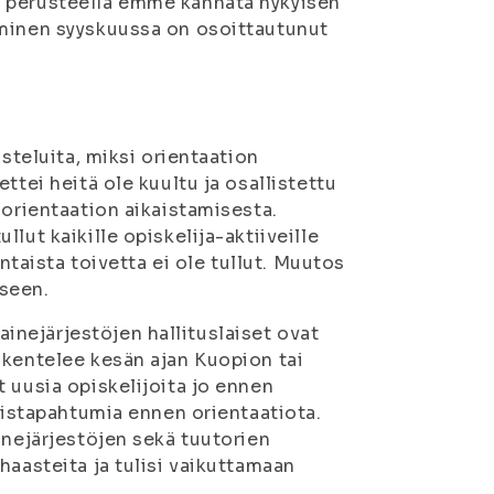
n perusteella emme kannata nykyisen
äminen syyskuussa on osoittautunut
usteluita, miksi orientaation
ttei heitä ole kuultu ja osallistettu
 orientaation aikaistamisesta.
lut kaikille opiskelija-aktiiveille
untaista toivetta ei ole tullut. Muutos
seen.
 ainejärjestöjen hallituslaiset ovat
skentelee kesän ajan Kuopion tai
 uusia opiskelijoita jo ennen
umistapahtumia ennen orientaatiota.
inejärjestöjen sekä tuutorien
haasteita ja tulisi vaikuttamaan