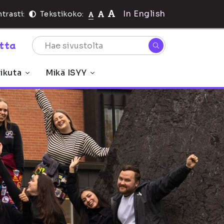
In English
trasti:
Tekstikoko:
rtta
ikuta
Mikä ISYY