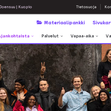
Kon
Joensuu | Kuopio
Tietosuoja
Materiaalipankki
Sivuka
Ajankohtaista
Palvelut
Vapaa-aika
Va