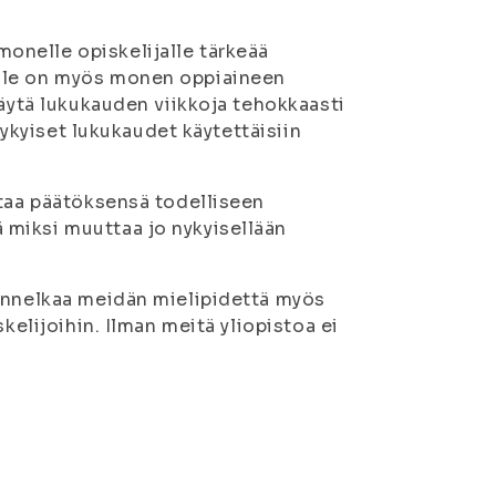
monelle opiskelijalle tärkeää
ulle on myös monen oppiaineen
käytä lukukauden viikkoja tehokkaasti
 nykyiset lukukaudet käytettäisiin
staa päätöksensä todelliseen
miksi muuttaa jo nykyisellään
uunnelkaa meidän mielipidettä myös
kelijoihin. Ilman meitä yliopistoa ei