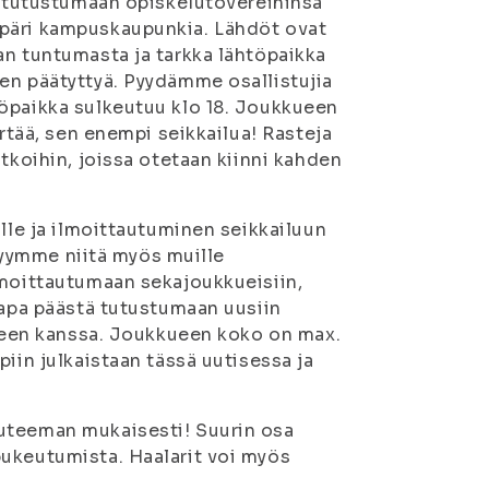
ät tutustumaan opiskelutovereihinsa
mpäri kampuskaupunkia. Lähdöt ovat
an tuntumasta ja tarkka lähtöpaikka
en päätyttyä. Pyydämme osallistujia
töpaikka sulkeutuu klo 18. Joukkueen
ertää, sen enempi seikkailua! Rasteja
tkoihin, joissa otetaan kiinni kahden
ille ja ilmoittautuminen seikkailuun
 myymme niitä myös muille
lmoittautumaan sekajoukkueisiin,
tapa päästä tutustumaan uusiin
kkueen kanssa. Joukkueen koko on max.
iin julkaistaan tässä uutisessa ja
luteeman mukaisesti! Suurin osa
pukeutumista. Haalarit voi myös