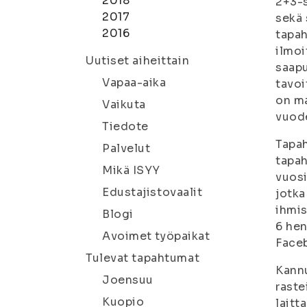
2018
2+3-s
2017
sekä 
2016
tapah
ilmoi
Uutiset aiheittain
saapu
Vapaa-aika
tavoi
on ma
Vaikuta
vuode
Tiedote
Tapah
Palvelut
tapah
Mikä ISYY
vuosi
Edustajistovaalit
jotka
ihmis
Blogi
6 hen
Avoimet työpaikat
Face
Tulevat tapahtumat
Kannu
Joensuu
raste
Kuopio
laitt