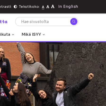
In English
trasti:
Tekstikoko:
rtta
ikuta
Mikä ISYY