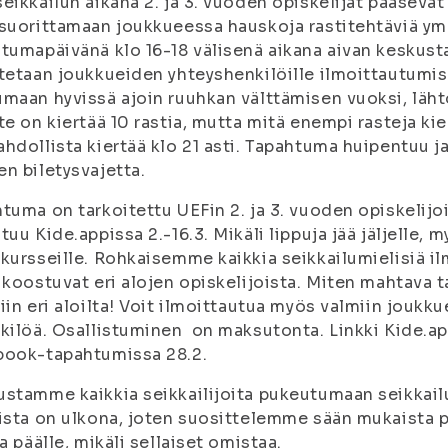
eikkailun aikana 2. ja 3. vuoden opiskelijat pääsev
suorittamaan joukkueessa hauskoja rastitehtäviä y
tumapäivänä klo 16-18 välisenä aikana aivan keskust
tetaan joukkueiden yhteyshenkilöille ilmoittautumis
maan hyvissä ajoin ruuhkan välttämisen vuoksi, läh
te on kiertää 10 rastia, mutta mitä enempi rasteja ki
hdollista kiertää klo 21 asti. Tapahtuma huipentuu ja
n biletysvajetta.
tuma on tarkoitettu UEFin 2. ja 3. vuoden opiskelijo
tuu Kide.appissa 2.-16.3. Mikäli lippuja jää jäljelle,
kursseille. Rohkaisemme kaikkia seikkailumielisiä i
 koostuvat eri alojen opiskelijoista. Miten mahtava 
iin eri aloilta! Voit ilmoittautua myös valmiin jou
kilöä. Osallistuminen on maksutonta. Linkki Kide.app
book-tapahtumissa 28.2.
stamme kaikkia seikkailijoita pukeutumaan seikkai
ista on ulkona, joten suosittelemme sään mukaista 
aa päälle, mikäli sellaiset omistaa.