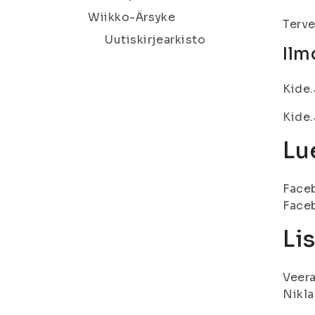
Wiikko-Ärsyke
Terve
Uutiskirjearkisto
Ilm
Kide.
Kide.
Lue
Face
Face
Li
Veera
Nikla