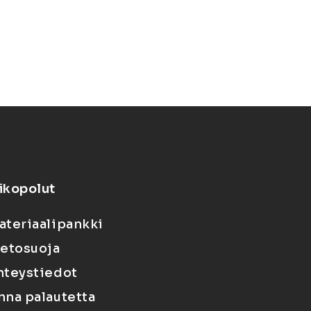
ikopolut
ateriaalipankki
ietosuoja
hteystiedot
nna palautetta