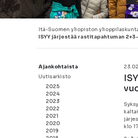
Itä-Suomen yliopiston ylioppilaskunt
ISYY järjestää rastitapahtuman 2+3-s
Ajankohtaista
23.0
ISY
Uutisarkisto
vuo
2025
2024
2023
Syksy
2022
kalta
2021
järj
2020
klo 1
2019