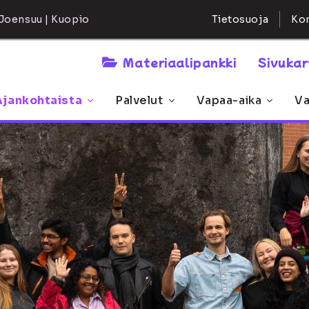
Kon
Joensuu | Kuopio
Tietosuoja
Materiaalipankki
Sivuka
Ajankohtaista
Palvelut
Vapaa-aika
Va