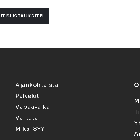
UTISLISTAUKSEEN
Ajankohtaista
O
Palvelut
M
Vapaa-aika
T
Vaikuta
Y
Mikä ISYY
A